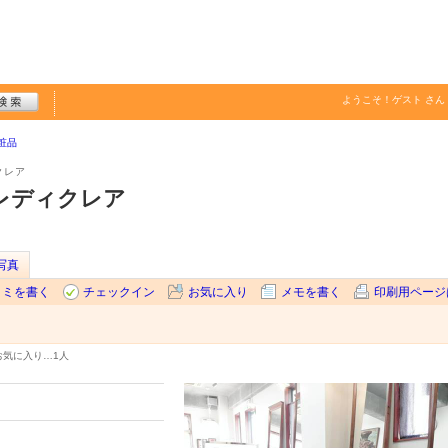
ようこそ！
ゲスト
さん
粧品
クレア
レディクレア
写真
コミを書く
チェックイン
お気に入り
メモを書く
印刷用ページ
お気に入り…
1人