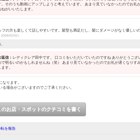
す。そのうち動画にアップしようと考えています。 あまり見ていなかったのでお礼
おねがいいたします。
ッフの方も楽しくて話しやすいです。髪型も満足だし、髪にダメージがなく優しい
2006/02/02）
人
の返信：
レディクレア田中です。 口コミをいただいていたのですね ありがとうござ
ので明るいのかもしれませんね（笑） あまり見ていなかったのでお礼が遅くなりす
します。
になります。
いる場合がございますのでご了承ください。
このお店・スポットのクチコミを書く
移転を報告