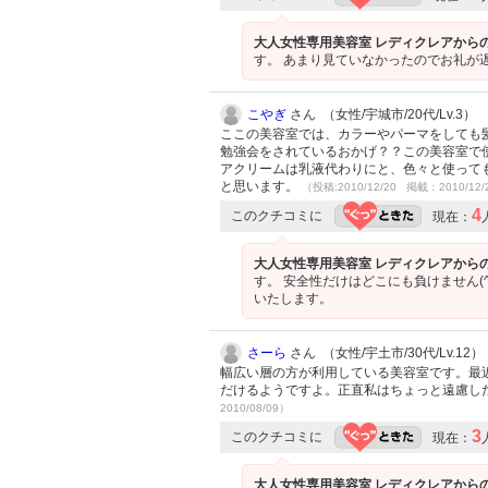
大人女性専用美容室 レディクレアから
す。 あまり見ていなかったのでお礼が
こやぎ
さん （女性/宇城市/20代/Lv.3）
ここの美容室では、カラーやパーマをしても
勉強会をされているおかげ？？この美容室で
アクリームは乳液代わりにと、色々と使って
と思います。
（投稿:2010/12/20 掲載：2010/12/
4
このクチコミに
現在：
大人女性専用美容室 レディクレアから
す。 安全性だけはどこにも負けません(
いたします。
さーら
さん （女性/宇土市/30代/Lv.12）
幅広い層の方が利用している美容室です。最
だけるようですよ。正直私はちょっと遠慮し
2010/08/09）
3
このクチコミに
現在：
大人女性専用美容室 レディクレアから