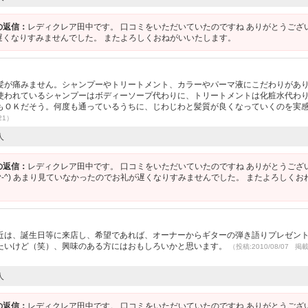
の返信：
レディクレア田中です。 口コミをいただいていたのですね ありがとうござ
遅くなりすみませんでした。 またよろしくおねがいいたします。
髪が痛みません。シャンプーやトリートメント、カラーやパーマ液にこだわりがあ
使われているシャンプーはボディーソープ代わりに、トリートメントは化粧水代わ
もＯＫだそう。何度も通っているうちに、じわじわと髪質が良くなっていくのを実
21）
人
の返信：
レディクレア田中です。 口コミをいただいていたのですね ありがとうござ
^-^) あまり見ていなかったのでお礼が遅くなりすみませんでした。 またよろしくお
近は、誕生日等に来店し、希望であれば、オーナーからギターの弾き語りプレゼン
たいけど（笑）、興味のある方にはおもしろいかと思います。
（投稿:2010/08/07 掲
人
の返信：
レディクレア田中です。 口コミをいただいていたのですね ありがとうござ