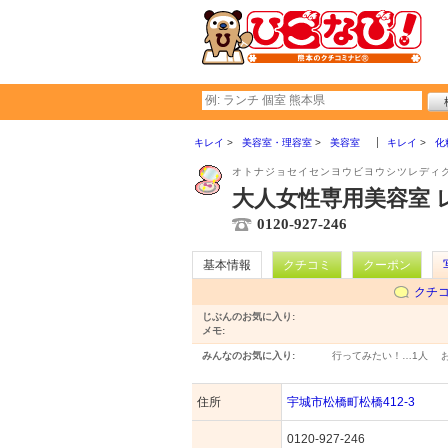
キレイ
美容室・理容室
美容室
キレイ
化
オトナジョセイセンヨウビヨウシツレディ
大人女性専用美容室 
0120-927-246
基本情報
クチコミ
クーポン
クチ
じぶんのお気に入り:
メモ:
みんなのお気に入り:
行ってみたい！…
1人
住所
宇城市松橋町松橋412-3
0120-927-246