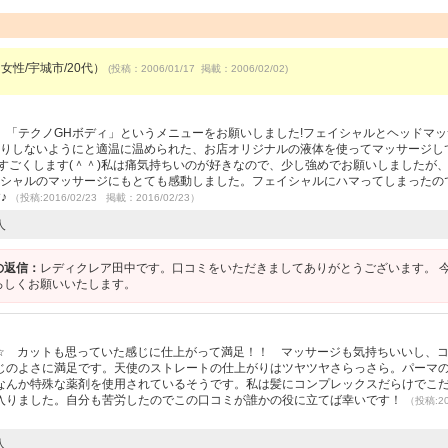
女性/宇城市/20代）
(投稿：2006/01/17 掲載：2006/02/02)
、「テクノGHボディ」というメニューをお願いしました!フェイシャルとヘッドマッ
やりしないようにと適温に温められた、お店オリジナルの液体を使ってマッサージし
すごくします(＾＾)私は痛気持ちいのが好きなので、少し強めでお願いしましたが
イシャルのマッサージにもとても感動しました。フェイシャルにハマってしまったの
♪
（投稿:2016/02/23 掲載：2016/02/23）
人
の返信：
レディクレア田中です。口コミをいただきましてありがとうございます。 
ろしくお願いいたします。
^*)^☆ カットも思っていた感じに仕上がって満足！！ マッサージも気持ちいいし、
じのよさに満足です。天使のストレートの仕上がりはツヤツヤさらっさら。パーマ
なんか特殊な薬剤を使用されているそうです。私は髪にコンプレックスだらけでこ
入りました。自分も苦労したのでこの口コミが誰かの役に立てば幸いです！
（投稿:20
人