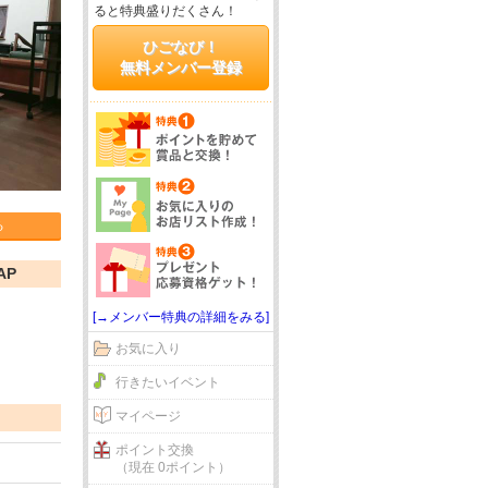
ると特典盛りだくさん！
ひごなび！
無料メンバー登録
る
AP
[→メンバー特典の詳細をみる]
お気に入り
行きたいイベント
マイページ
ポイント交換
（現在 0ポイント）