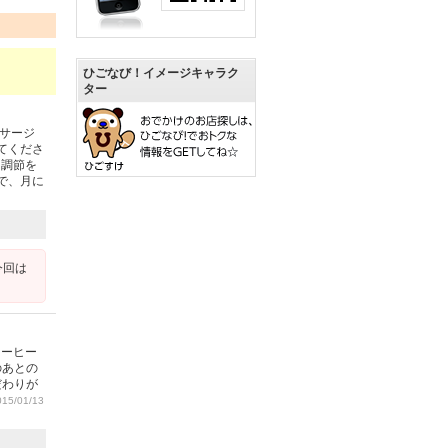
ひごなび！イメージキャラク
ター
サージ
てくださ
、調節を
で、月に
今回は
コーヒー
のあとの
だわりが
15/01/13