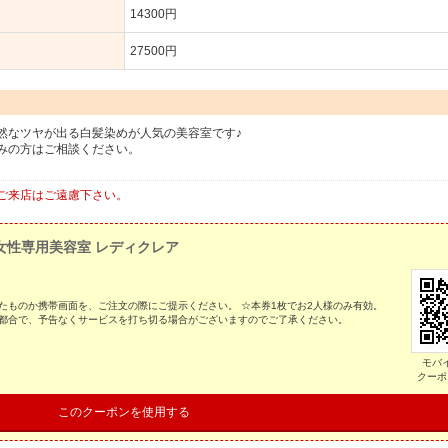
14300円
27500円
然なツヤが出る白髪染めが人気の美容室です♪
みの方はご相談ください。
ご来店はご遠慮下さい。
女性専用美容室 レディクレア
たものか携帯画面を、ご注文の際にご提示ください。 ☆本券1枚でお2人様のみ有効。
の都合で、予告なくサービスを打ち切る場合がございますのでご了承ください。
モバ
クーポ
このクーポンを使用する