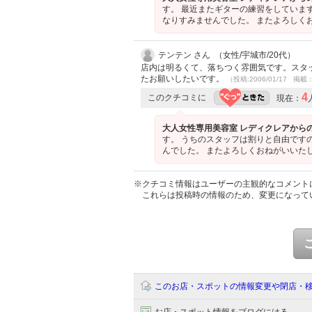
す。 最近またギターの練習をしていま
なりすみませんでした。 またよろしく
テンテン さん （女性/宇城市/20代）
店内は明るくて、落ちつく雰囲気です。スタ
たお願いしたいです。
（投稿:2006/01/17 掲載：
4
このクチコミに
現在：
大人女性専用美容室 レディクレアから
す。 うちのスタッフは割りと自由です
んでした。 またよろしくおねがいいた
※クチコミ情報はユーザーの主観的なコメント
これらは投稿時の情報のため、変更になって
このお店・スポットの情報変更や閉店・