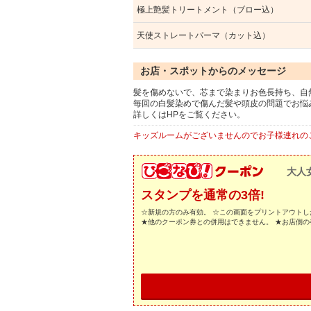
極上艶髪トリートメント（ブロー込）
天使ストレートパーマ（カット込）
お店・スポットからのメッセージ
髪を傷めないで、芯まで染まりお色長持ち、自
毎回の白髪染めで傷んだ髪や頭皮の問題でお悩
詳しくはHPをご覧ください。
キッズルームがございませんのでお子様連れの
大人
スタンプを通常の3倍!
☆新規の方のみ有効。 ☆この画面をプリントアウトし
★他のクーポン券との併用はできません。 ★お店側