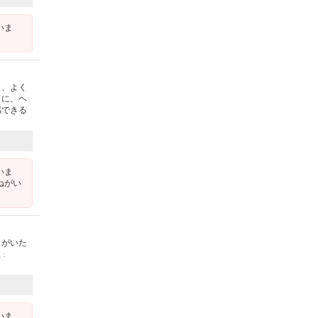
いま
り、よく
りに、ヘ
感できる
いま
ねがい
トがいた
載：
いま