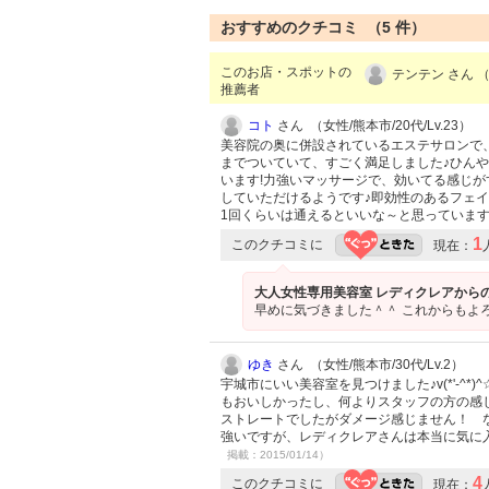
おすすめのクチコミ （
5
件）
このお店・スポットの
テンテン さん （
推薦者
コト
さん （女性/熊本市/20代/Lv.23）
美容院の奥に併設されているエステサロンで
までついていて、すごく満足しました♪ひん
います!力強いマッサージで、効いてる感じが
していただけるようです♪即効性のあるフェ
1回くらいは通えるといいな～と思っています
1
このクチコミに
現在：
大人女性専用美容室 レディクレアから
早めに気づきました＾＾ これからもよ
ゆき
さん （女性/熊本市/30代/Lv.2）
宇城市にいい美容室を見つけました♪v(*'-
もおいしかったし、何よりスタッフの方の感
ストレートでしたがダメージ感じません！ 
強いですが、レディクレアさんは本当に気に
掲載：2015/01/14）
4
このクチコミに
現在：