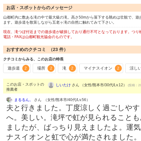
お店・スポットからのメッセージ
山都町内に数ある滝の中で最大級の滝。高さ50mから落下する眺めは壮観で、遊
ます。遊歩道を散策しながら五老ヶ滝の自然に触れてみて下さい。
現在、滝つぼ付近までの遊歩道が破損しており通行不可となっております。つり
電話・FAXは山都町観光協会のものです。
おすすめのクチコミ （
23
件）
クチコミからみる、このお店の特長
遊歩道
場所
滝
マイナスイオン
涼し
2
2
2
2
このお店・スポットの
しいたけ
さん （女性/熊本市/30代/Lv.12）
(投稿：20
推薦者
まるるん。
さん （女性/熊本市/40代/Lv.56）
夫と行きました。丁度涼しく過ごしやす
へ。美しい。滝坪で虹が見られることも
ましたが、ばっちり見えましたよ。運気
ナスイオンと虹で心が満たされました