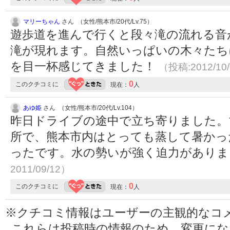
マリーちゃん
さん （女性/熊本市/20代/Lv.75）
遊歩道を進んで行くと段々滝の流れる音
滝が現れます。自然いっぱいの木々たち
を目一杯感じてきました！
（投稿:2012/10
0
このクチコミに
現在：
人
あゆ姫
さん （女性/熊本市/20代/Lv.104）
昨日ドライブの途中で立ち寄りました。
所で、熊本市内はとっても蒸して暑かっ
ったです。水の勢いが強く迫力があり
2011/09/12）
0
このクチコミに
現在：
人
※クチコミ情報はユーザーの主観的なコ
これらは投稿時の情報のため、変更に