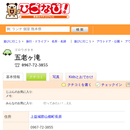
遊びに行こう
旅行・ドライブ
名所・名跡
遊びに行こう
アウトドア・公園
ア
ゴロウガタキ
五老ヶ滝
0967-72-3855
基本情報
クチコミ
写真
Kidsとおでかけ
クチコミを書く
チェックイン
じぶんのお気に入り:
メモ:
みんなのお気に入り:
行ってみたい！…
2人
住所
上益城郡山都町長原
0967-72-3855