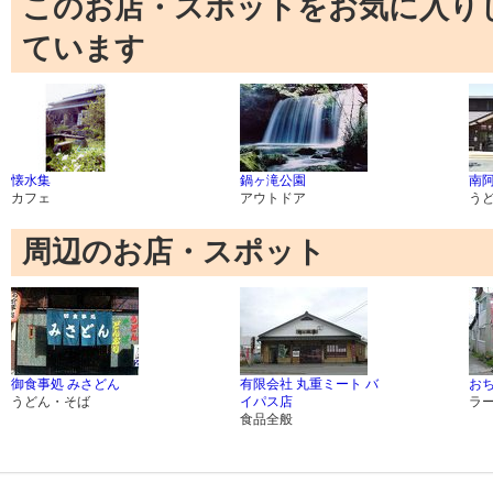
このお店・スポットをお気に入り
ています
懐水集
鍋ヶ滝公園
南阿
カフェ
アウトドア
う
周辺のお店・スポット
御食事処 みさどん
有限会社 丸重ミート バ
お
うどん・そば
イパス店
ラ
食品全般