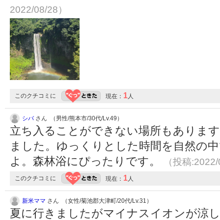
2022/08/28）
1
このクチコミに
現在：
人
シバ
さん （男性/熊本市/30代/Lv.49）
立ち入ることができない場所もあります
ました。ゆっくりとした時間を自然の中
よ。森林浴にぴったりです。
（投稿:2022/
1
このクチコミに
現在：
人
新米ママ
さん （女性/菊池郡大津町/20代/Lv.31）
夏に行きましたがマイナスイオンが涼