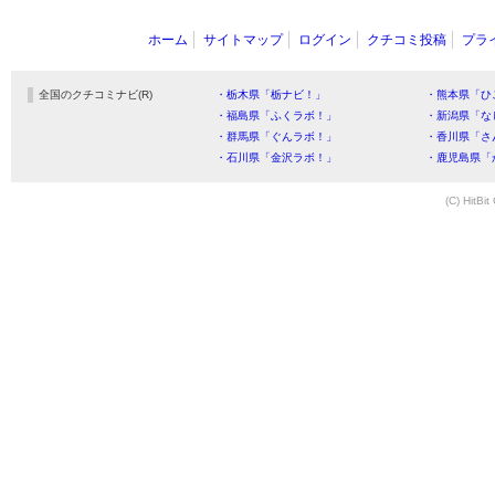
ホーム
サイトマップ
ログイン
クチコミ投稿
プラ
全国のクチコミナビ(R)
・栃木県「栃ナビ！」
・熊本県「ひ
・福島県「ふくラボ！」
・新潟県「な
・群馬県「ぐんラボ！」
・香川県「さ
・石川県「金沢ラボ！」
・鹿児島県「
(C) HitBit