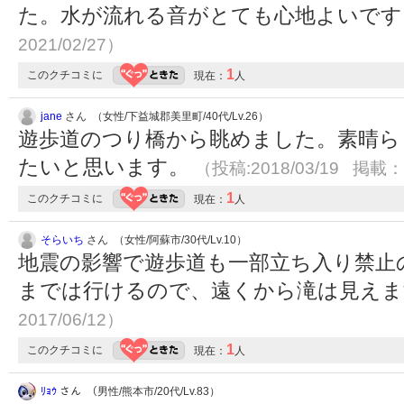
た。水が流れる音がとても心地よいで
2021/02/27）
1
このクチコミに
現在：
人
jane
さん （女性/下益城郡美里町/40代/Lv.26）
遊歩道のつり橋から眺めました。素晴ら
たいと思います。
（投稿:2018/03/19 掲載：2
1
このクチコミに
現在：
人
そらいち
さん （女性/阿蘇市/30代/Lv.10）
地震の影響で遊歩道も一部立ち入り禁止
までは行けるので、遠くから滝は見え
2017/06/12）
1
このクチコミに
現在：
人
ﾘｮｳ
さん （男性/熊本市/20代/Lv.83）