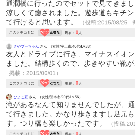
通潤橋に行ったのでセットで見てきまし
涼しくて癒されました。遊歩道もキチン
て行けると思います。
（投稿:2015/08/25 
0
このクチコミに
現在：
人
さやプーちゃん
さん （女性/宇土市/40代/Lv.33）
友人とドライブに行き、マイナスイオン
ました。結構歩くので、歩きやすい靴
掲載：2015/06/01）
0
このクチコミに
現在：
人
ひよこ豆
さん （女性/熊本市/20代/Lv.56）
滝があるなんて知りませんでしたが、通
て行きました。かなり歩きますし足元も
す。つり橋も楽しかったです。
（投稿:201
0
このクチコミに
現在：
人