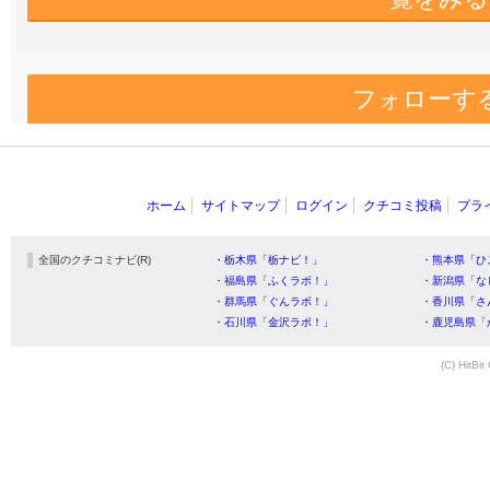
フォローす
ホーム
サイトマップ
ログイン
クチコミ投稿
プラ
全国のクチコミナビ(R)
・栃木県「栃ナビ！」
・熊本県「ひ
・福島県「ふくラボ！」
・新潟県「な
・群馬県「ぐんラボ！」
・香川県「さ
・石川県「金沢ラボ！」
・鹿児島県「
(C) HitBit