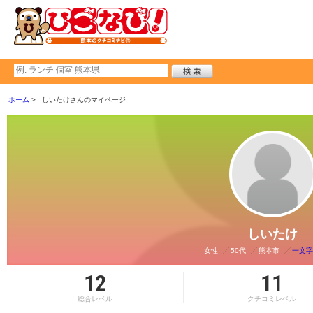
ホーム
しいたけさんのマイページ
しいたけ
女性
50代
熊本市
一文字
12
11
総合レベル
クチコミレベル