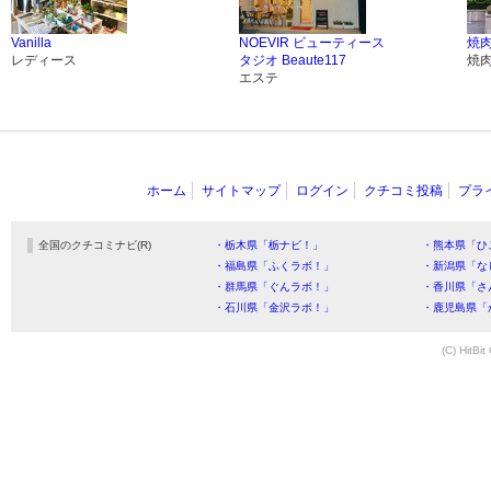
Vanilla
NOEVIR ビューティース
焼
レディース
タジオ Beaute117
焼
エステ
ホーム
サイトマップ
ログイン
クチコミ投稿
プラ
全国のクチコミナビ(R)
・栃木県「栃ナビ！」
・熊本県「ひ
・福島県「ふくラボ！」
・新潟県「な
・群馬県「ぐんラボ！」
・香川県「さ
・石川県「金沢ラボ！」
・鹿児島県「
(C) HitBit