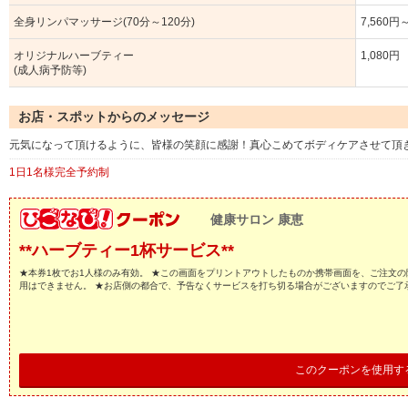
全身リンパマッサージ(70分～120分)
7,560円
オリジナルハーブティー
1,080円
(成人病予防等)
お店・スポットからのメッセージ
元気になって頂けるように、皆様の笑顔に感謝！真心こめてボディケアさせて頂
1日1名様完全予約制
健康サロン 康恵
**ハーブティー1杯サービス**
★本券1枚でお1人様のみ有効。 ★この画面をプリントアウトしたものか携帯画面を、ご注文の
用はできません。 ★お店側の都合で、予告なくサービスを打ち切る場合がございますのでご了
このクーポンを使用す