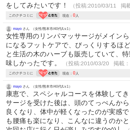
をしてみたいです！
（投稿:2010/03/11 掲載
0
このクチコミに
現在：
人
mayo
さん （女性/熊本市/40代/Lv.1）
女性専用のリンパマッサージがメイン
になるフットケアで、びっくりするほ
と生活の木のハーブも販売していて、特
味しかったです。
（投稿:2010/03/20 掲載：2
0
このクチコミに
現在：
人
mayo
さん （女性/熊本市/40代/Lv.1）
康恵で、スペシャルコースを体験してき
サージを受けた後は、頭のてっぺんから
良くなり、体中が軽くなったのが実感で
も腰痛も楽になり、こんなに違うのかと
次回お店に行く日が楽しみです(^o^)丿