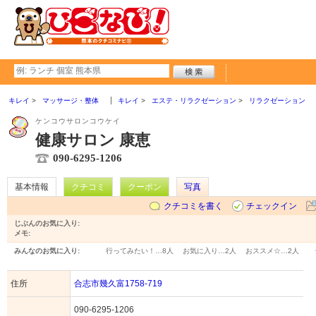
キレイ
マッサージ・整体
キレイ
エステ・リラクゼーション
リラクゼーション
ケンコウサロンコウケイ
健康サロン 康恵
090-6295-1206
基本情報
クチコミ
クーポン
写真
クチコミを書く
チェックイン
じぶんのお気に入り:
メモ:
みんなのお気に入り:
行ってみたい！…
8人
お気に入り…
2人
おススメ☆…
2人
住所
合志市幾久富1758-719
090-6295-1206