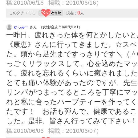
稿:2010/06/16 掲載：2010/06/16）
0
このクチコミに
現在：
人
ゆっみー
さん （女性/合志市/40代/Lv.1）
一昨日、疲れきった体を何とかしたいと
《康恵》さんに行ってきました。☆スペ
た。頭から足先まですっきりです＼（＾
っごくリラックスして、心を込めたマッ
て、疲れを忘れるくらいに癒されました
とても痛い体験があったのですが、先生
リンパがつまってるところを丁寧にマッ
れと私に合ったハーブティーを作ってく
たです！ お話も弾んで、健康であるこ
した。是非、皆さん行ってみて下さい！
稿:2010/06/06 掲載：2010/06/07）