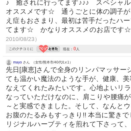
♪ 癒されに行ってます♪♪♪ スペシャ
オススメです☆ 通うごとに体の調子が
え症もおさまり、最初は苦手だったハー
てます☆ かなりオススメのお店です
2010/08/23）
0
このクチコミに
現在：
人
mayo
さん （女性/熊本市/40代/Lv.1）
先日[康恵]さんで全身のリンパマッサ
ても温かい魔法のような手が、健康、美
なえてくれたみたいです。心地よいリラ
なっていただけなのに、肩こりや腰痛が
～と実感できました。そして、なんとウ
お腹のたるみもすっきり!! 本当に驚き
リジナルハーブティを煎れて下さって