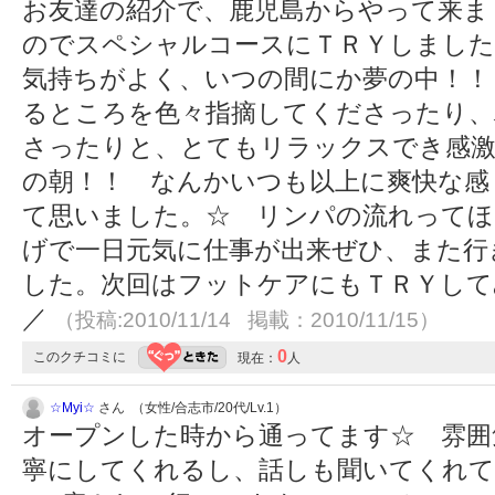
お友達の紹介で、鹿児島からやって来ま
のでスペシャルコースにＴＲＹしました
気持ちがよく、いつの間にか夢の中！！
るところを色々指摘してくださったり、
さったりと、とてもリラックスでき感激
の朝！！ なんかいつも以上に爽快な感
て思いました。☆ リンパの流れってほ
げで一日元気に仕事が出来ぜひ、また行
した。次回はフットケアにもＴＲＹして
／
（投稿:2010/11/14 掲載：2010/11/15）
0
このクチコミに
現在：
人
☆Myi☆
さん （女性/合志市/20代/Lv.1）
オープンした時から通ってます☆ 雰囲
寧にしてくれるし、話しも聞いてくれて