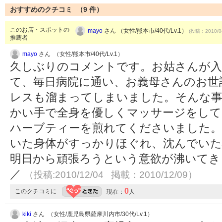
おすすめのクチコミ （
9
件）
このお店・スポットの
mayo
さん （女性/熊本市/40代/Lv.1）
(投稿：2010/0
推薦者
mayo
さん （女性/熊本市/40代/Lv.1）
久しぶりのコメントです。お姑さんが入
て、毎日病院に通い、お義母さんのお世
レスも溜まってしまいました。そんな事
かい手で全身を優しくマッサージをして
ハーブティーを煎れてくださいました。
いた身体がすっかりほぐれ、沈んでい
明日から頑張ろうという意欲が沸いてきま
／
（投稿:2010/12/04 掲載：2010/12/09）
0
このクチコミに
現在：
人
kiki
さん （女性/鹿児島県薩摩川内市/30代/Lv.1）