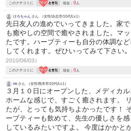
0
このクチコミに
現在：
人
けろちゃん
さん （女性/合志市/10代/Lv.1）
先日友人の進めでいってきました。家で
も癒やしの空間で癒やされました。マッ
たです。ハーブティーも自分の体調など
してくれます。ぜひいってみて下さい｡
2010/06/03）
0
このクチコミに
現在：
人
rie
さん （女性/熊本市/10代/Lv.1）
３月１０日にオープンした、メディカル
ホームな感じで、すごく癒されます。 
たが、とっても気持ちよかったです！ 
ーブティーも飲めて、先生の優しさを感じ
しているみたいですよ。 今度はかかと