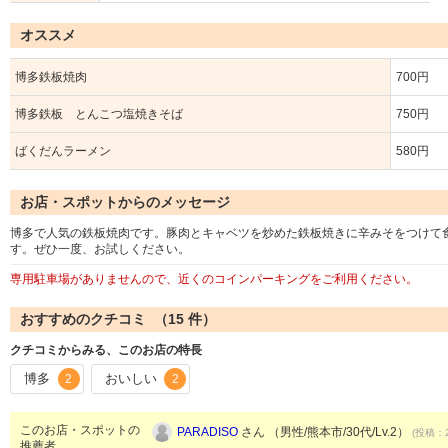
オススメ
博多鉄板焼肉
700円
博多鉄板 とんこつ塩焼きそば
750円
ばくだんラーメン
580円
お店・スポットからのメッセージ
博多で人気の鉄板焼肉です。豚肉とキャベツを炒めた鉄板焼きに辛みそをつけて
す。ぜひ一度、お試しください。
専用駐車場がありませんので、近くのコインパーキングをご利用ください。
おすすめのクチコミ （
15
件）
クチコミからみる、このお店の特長
博多
おいしい
2
2
このお店・スポットの
PARADISO
さん （男性/熊本市/30代/Lv.2）
(投稿：2
推薦者