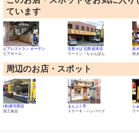
ています
ビアレストラン オーデン
支那そば 北熊 総本店
炭火
ビアホール
ラーメン・ちゃんぽん
焼
周辺のお店・スポット
(有)新宅商店
まんぷく亭
ら
加工食品
ステーキ・ハンバーグ
ラ