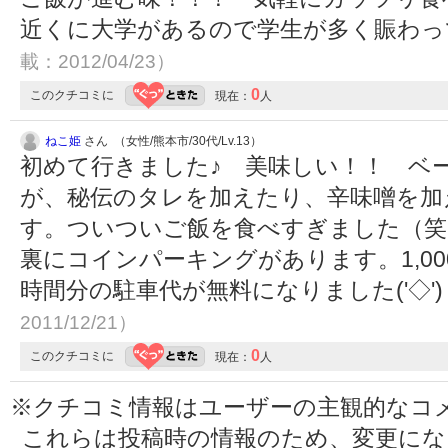
近くに大学があるので学生が多く賑わ
載：2012/04/23）
0
このクチコミに
現在：
人
ねこ姫
さん （女性/熊本市/30代/Lv.13）
初めて行きました♪ 美味しい！！ ベ
が、秘伝のタレを加えたり、辛味噌を加
す。ついついご飯を食べすぎました（笑
裏にコインパーキングがあります。1,0
時間分の駐車代が無料になりました('◇
2011/12/21）
0
このクチコミに
現在：
人
※クチコミ情報はユーザーの主観的なコ
これらは投稿時の情報のため、変更に