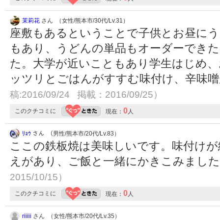
茉莉花
さん （女性/熊本市/30代/Lv.31）
座敷もあるということで子供とお昼に
もあり、うどんの単品もオーダーできた
た。大学が近いこともあり学生はじめ、
ッツリとごはんがすすむ味付け、辛味
稿:2016/09/24 掲載：2016/09/25）
0
このクチコミに
現在：
人
ﾘｮｳ
さん （男性/熊本市/20代/Lv.83）
ここの鉄板焼は美味しいです。味付けが
えがあり、ご飯と一緒にかきこみまし
2015/10/15）
0
このクチコミに
現在：
人
riiiii
さん （女性/熊本市/20代/Lv.35）