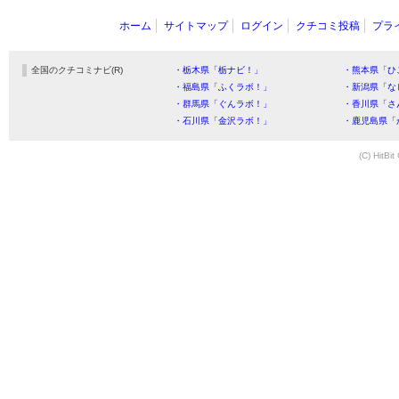
ホーム
サイトマップ
ログイン
クチコミ投稿
プラ
全国のクチコミナビ(R)
・栃木県「栃ナビ！」
・熊本県「ひ
・福島県「ふくラボ！」
・新潟県「な
・群馬県「ぐんラボ！」
・香川県「さ
・石川県「金沢ラボ！」
・鹿児島県「
(C) HitBit