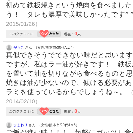
初めて鉄板焼きという焼肉を食べました
う！ タレも濃厚で美味しかったです^ 
2015/01/26）
0
このクチコミに
現在：
人
がちこ
さん （女性/熊本市/30代/Lv.7）
真似できそうでできない味だと思います
ですが、私はラー油が好きです！ 鉄板
を置いて油を切りながら食べるものと思
焼きは油が少ないので、傾ける必要があ
ラミを使っているからでしょうね～。
（
2014/02/10）
0
このクチコミに
現在：
人
ひまわり
さん （女性/熊本市/20代/Lv.6）
ご飯が進む味！！！ 気軽にガッツリ