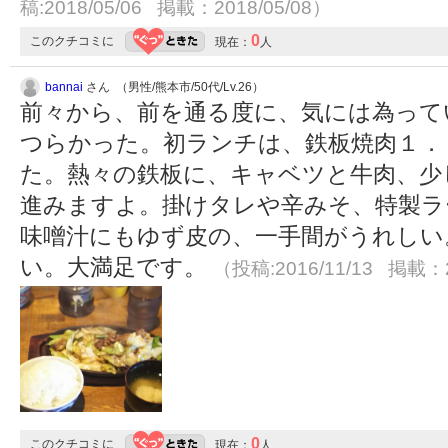
稿:2018/05/06 掲載：2018/05/08）
0
このクチコミに
現在：
人
bannai
さん （男性/熊本市/50代/Lv.26）
前々から、前を通る度に、気には為って
つらかった。初ランチは、鉄板焼肉１．
た。熱々の鉄板に、キャベツと牛肉、少
進みますよ。掛けタレや辛みそ、特製ラ
味噌汁にもゆず皮の、一手間がうれしい
い。大満足です。
（投稿:2016/11/13 掲載：2
0
このクチコミに
現在：
人