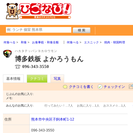
何食べる
和食
お食事処・和食全般
何食べる
エスニック
焼肉・韓国料理
ハカタテッパンヨカロウモン
博多鉄板 よかろうもん
096-343-3550
基本情報
クチコミ
写真
クチコミを書く
チェックイン
じぶんのお気に入り:
メモ:
みんなのお気に入り:
行ってみたい！…
7人
お気に入り…
1人
おススメ☆…
1人
住所
熊本市中央区子飼本町1-12
096-343-3550