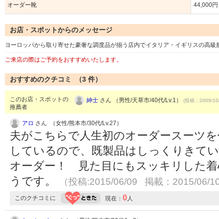
オーダー靴
44,000円
お店・スポットからのメッセージ
ヨーロッパから取り寄せた豪奢な調度品が揃う店内でイタリア・イギリスの高級
ご来店の際はご予約をおすすめいたします。
おすすめのクチコミ （
3
件）
このお店・スポットの
紳士
さん （男性/天草市/40代/Lv.1）
(投稿：2009/10
推薦者
アロ
さん （女性/熊本市/30代/Lv.27）
夫がこちらで人生初のオーダースーツを
しているので、既製品はしっくりきて
オーダー！ 見た目にもスッキリした着
うです。
（投稿:2015/06/09 掲載：2015/06/1
0
このクチコミに
現在：
人