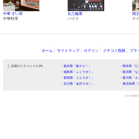
中華 ずい祥
丸三輪業
鶏王
中華料理
バイク
テ
ホーム
サイトマップ
ログイン
クチコミ投稿
プラ
全国のクチコミナビ(R)
・栃木県「栃ナビ！」
・熊本県「ひ
・福島県「ふくラボ！」
・新潟県「な
・群馬県「ぐんラボ！」
・香川県「さ
・石川県「金沢ラボ！」
・鹿児島県「
(C) HitBit