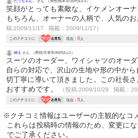
たっちゃん。
さん （男性/熊本市/30代/Lv.3）
笑顔がとっても素敵な、イケメンオーナ
もちろん、オーナーの人柄で、人気の
稿:2009/11/17 掲載：2009/11/17）
0
このクチコミに
現在：
人
紳士
さん （男性/天草市/40代/Lv.1）
スーツのオーダー、ワイシャツのオーダ
自らの対応で、沢山の生地や形の中から
切丁寧に導いて頂きました。この社長さ
おすすめです。
（投稿:2009/10/29 掲載：200
0
このクチコミに
現在：
人
※クチコミ情報はユーザーの主観的なコ
これらは投稿時の情報のため、変更に
でご了承ください。