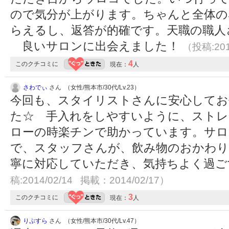
ので気分が上がります。ちゃんと全体の
らえるし、返答が的確です。天職の職人
良いサロンに出会えました！
（投稿:201
4
このクチコミに
現在：
人
さわでぃ
さん （女性/熊本市/30代/Lv.23）
今回も、スタイリストさんに安心してお
た☆ 手入れをしやすいように、ストレ
ローの時楽チンで助かっています。サロ
で、スタッフさんが、飲み物のおかわり
寧に対応していただき、気持ちよく過
稿:2014/02/14 掲載：2014/02/17）
3
このクチコミに
現在：
人
りぷすら
さん （女性/熊本市/30代/Lv.47）