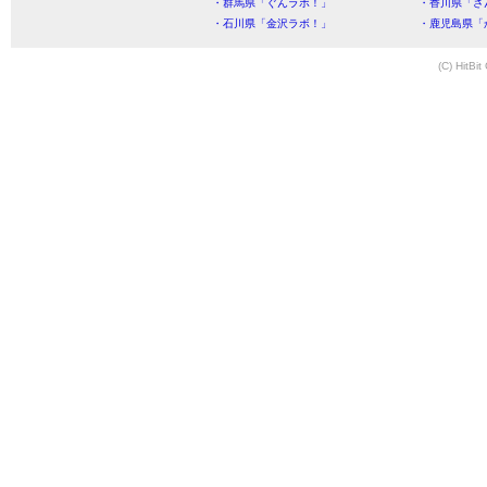
・群馬県「ぐんラボ！」
・香川県「さ
・石川県「金沢ラボ！」
・鹿児島県「
(C) HitBit