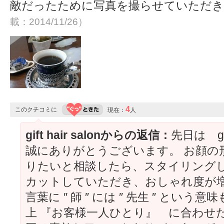
敵だったために写真を撮らせていただ
載：2014/11/26）
4
このクチコミに
現在：
人
gift hair salonからの返信：
先日は gif
誠にありがとうございます。 お顔の
りたいと相談したら、スタイリング
カットしていただき、おしゃれ度が
言葉に ″ 師 ″ には ″ 先生 ″ とい
上 『お客様一人ひとり』 に合わせ