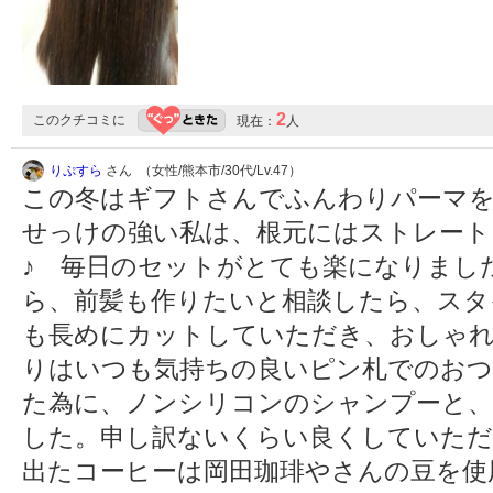
2
このクチコミに
現在：
人
りぷすら
さん （女性/熊本市/30代/Lv.47）
この冬はギフトさんでふんわりパーマ
せっけの強い私は、根元にはストレート
♪ 毎日のセットがとても楽になりまし
ら、前髪も作りたいと相談したら、スタ
も長めにカットしていただき、おしゃれ
りはいつも気持ちの良いピン札でのおつ
た為に、ノンシリコンのシャンプーと
した。申し訳ないくらい良くしていただ
出たコーヒーは岡田珈琲やさんの豆を使