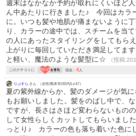
週末はなかなか予約が取れにくいほど人
ん中あたりに行きました♪ 今回はカラ
に。いつも髪や地肌が痛まないように丁
り、カラーの途中では、スチームを当て
の人にあったスタイリングをしてもらえ
上がりに毎回していただき満足してます
と軽い、魔法のような髪型に☆
（投稿:201
4
このクチコミに
現在：
人
りぷすら
さん （女性/熊本市/30代/Lv.47）
夏の紫外線からか、髪のダメージが気に
もお願いしました。髪をのばし中で、
ですが、長さはさほど変わらないもの
して女性らしくカットしてもらいました
っとり♪ カラーの色も落ち着いた色に