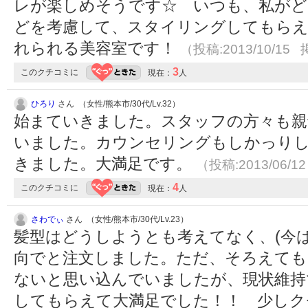
レが楽しめそうです☆ いつも、私がど
どを考慮して、スタイリングしてもらえ
れられる美容室です！
（投稿:2013/10/15 
3
このクチコミに
現在：
人
ひろり
さん （女性/熊本市/30代/Lv.32）
始まていきました。スタッフの方々も親
いました。カウンセリングもしかっり
きました。大満足です。
（投稿:2013/06/1
4
このクチコミに
現在：
人
さわでぃ
さん （女性/熊本市/30代/Lv.23）
髪型はどうしようとも考えてなく、(今
向でと注文しました。ただ、そろえて
ないと思い込んでいましたが、現状維持
してもらえて大満足でした！！ 少しク