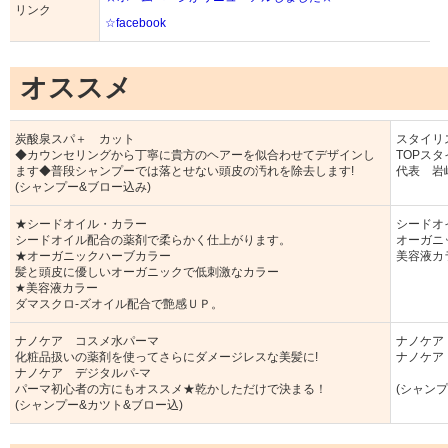
リンク
☆facebook
オススメ
炭酸泉スパ＋ カット
スタイリス
◆カウンセリングから丁寧に貴方のヘアーを似合わせてデザインし
TOPスタ
ます◆普段シャンプーでは落とせない頭皮の汚れを除去します!
代表 岩崎
(シャンプー&ブロー込み)
★シードオイル・カラー
シードオ
シードオイル配合の薬剤で柔らかく仕上がります。
オーガニ
★オーガニックハーブカラー
美容液カ
髪と頭皮に優しいオーガニックで低刺激なカラー
★美容液カラー
ダマスクロ-ズオイル配合で艶感ＵＰ。
ナノケア コスメ水パーマ
ナノケア
化粧品扱いの薬剤を使ってさらにダメージレスな美髪に!
ナノケア 
ナノケア デジタルパ-マ
パーマ初心者の方にもオススメ★乾かしただけで決まる！
(シャン
(シャンプー&カツト&ブロー込)