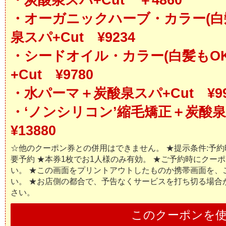
・炭酸泉スパ+Cut ￥4860
・オーガニックハーブ・カラー(白髪
泉スパ+Cut ¥9234
・シードオイル・カラー(白髪もOK
+Cut ¥9780
・水パーマ＋炭酸泉スパ+Cut ¥99
・‘ノンシリコン’縮毛矯正＋炭酸泉
¥13880
☆他のクーポン券との併用はできません。 ★提示条件:予約時 
要予約 ★本券1枚でお1人様のみ有効。 ★ご予約時にクー
い。 ★この画面をプリントアウトしたものか携帯画面を、
い。 ★お店側の都合で、予告なくサービスを打ち切る場合
さい。
このクーポンを