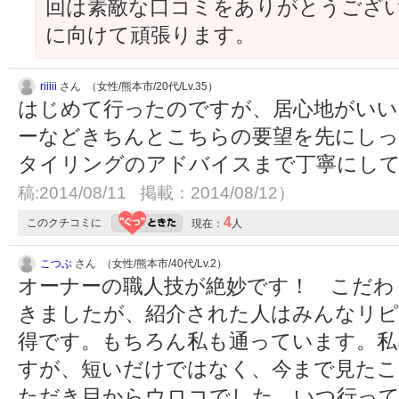
回は素敵な口コミをありがとうござい
に向けて頑張ります。
riiiii
さん （女性/熊本市/20代/Lv.35）
はじめて行ったのですが、居心地がいい
ーなどきちんとこちらの要望を先にし
タイリングのアドバイスまで丁寧にして
稿:2014/08/11 掲載：2014/08/12）
4
このクチコミに
現在：
人
こつぶ
さん （女性/熊本市/40代/Lv.2）
オーナーの職人技が絶妙です！ こだわ
きましたが、紹介された人はみんなリピ
得です。もちろん私も通っています。私
すが、短いだけではなく、今まで見た
ただき目からウロコでした。いつ行っ