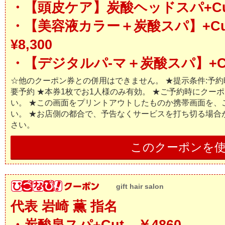
・【頭皮ケア】炭酸ヘッドスパ+Cut 
・【美容液カラー＋炭酸スパ】+Cu
¥8,300
・【デジタルパ-マ＋炭酸スパ】+Cut 
☆他のクーポン券との併用はできません。 ★提示条件:予約時 
要予約 ★本券1枚でお1人様のみ有効。 ★ご予約時にクー
い。 ★この画面をプリントアウトしたものか携帯画面を、
い。 ★お店側の都合で、予告なくサービスを打ち切る場合
さい。
このクーポンを
gift hair salon
代表 岩崎 薫 指名