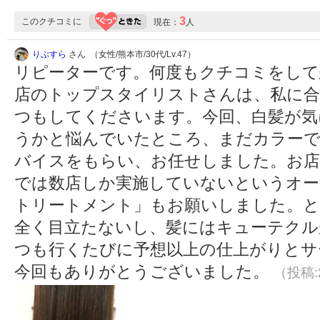
3
このクチコミに
現在：
人
りぷすら
さん （女性/熊本市/30代/Lv.47）
リピーターです。何度もクチコミをして
店のトップスタイリストさんは、私に合
つもしてくださいます。今回、白髪が気
うかと悩んでいたところ、まだカラー
バイスをもらい、お任せしました。お店
では数店しか実施していないというオー
トリートメント」もお願いしました。と
全く目立たないし、髪にはキューテクル
つも行くたびに予想以上の仕上がりと
今回もありがとうございました。
（投稿:2