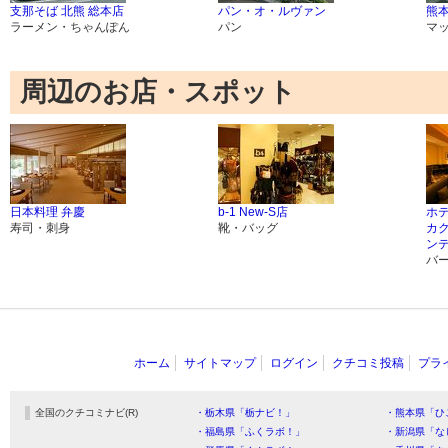
支那そば 北熊 総本店
パン・オ・ルヴァン
熊
ラーメン・ちゃんぽん
パン
マ
周辺のお店・スポット
日本料理 弁慶
b-1 New-S店
ホ
寿司・刺身
靴・バッグ
カ
ン
バ
ホーム
サイトマップ
ログイン
クチコミ投稿
プラ
全国のクチコミナビ(R)
・栃木県「栃ナビ！」
・熊本県「ひ
・福島県「ふくラボ！」
・新潟県「な