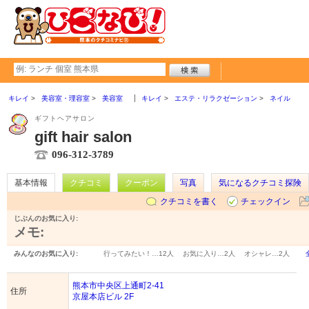
キレイ
美容室・理容室
美容室
キレイ
エステ・リラクゼーション
ネイル
ギフトヘアサロン
gift hair salon
096-312-3789
基本情報
クチコミ
クーポン
写真
気になるクチコミ探険
クチコミを書く
チェックイン
じぶんのお気に入り:
メモ:
みんなのお気に入り:
行ってみたい！…
12人
お気に入り…
2人
オシャレ…
2人
熊本市中央区上通町2-41
住所
京屋本店ビル 2F