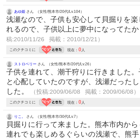
あゆ姫
さん （女性/熊本市/20代/Lv.104）
浅瀬なので、子供も安心して貝掘りを楽
れるので、子供以上に夢中になってた
稿:2010/11/26 掲載：2010/12/21）
0
このクチコミに
現在：
人
ストロベリー
さん （女性/熊本市/20代/Lv.26）
子供を連れて、潮干狩りに行きました。
と心配していたのですが、浅瀬だったし
した。
（投稿:2009/06/08 掲載：2009/06/08）
0
このクチコミに
現在：
人
りこ。
さん （女性/熊本市/30代/Lv.7）
貝掘りに行って来ました。熊本市内から
連れでも楽しめるぐらいの浅瀬で、熊手