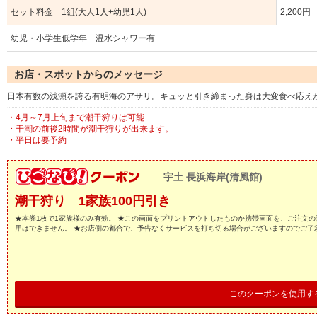
セット料金 1組(大人1人+幼児1人)
2,200円
幼児・小学生低学年 温水シャワー有
お店・スポットからのメッセージ
日本有数の浅瀬を誇る有明海のアサリ。キュッと引き締まった身は大変食べ応え
・4月～7月上旬まで潮干狩りは可能
・干潮の前後2時間が潮干狩りが出来ます。
・平日は要予約
宇土 長浜海岸(清風館)
潮干狩り 1家族100円引き
★本券1枚で1家族様のみ有効。 ★この画面をプリントアウトしたものか携帯画面を、ご注文の
用はできません。 ★お店側の都合で、予告なくサービスを打ち切る場合がございますのでご了
このクーポンを使用す