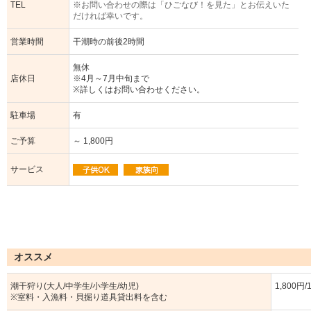
TEL
※お問い合わせの際は「ひごなび！を見た」とお伝えいた
だければ幸いです。
営業時間
干潮時の前後2時間
無休
店休日
※4月～7月中旬まで
※詳しくはお問い合わせください。
駐車場
有
ご予算
～ 1,800円
サービス
オススメ
潮干狩り(大人/中学生/小学生/幼児)
1,800円/
※室料・入漁料・貝掘り道具貸出料を含む