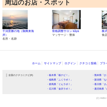
周辺のお店・スポット
干潟景勝の地（御興来海
骨格調整サロン kâya
株式
岸）
マッサージ・整体
食
名所・名跡
ホーム
サイトマップ
ログイン
クチコミ投稿
プラ
全国のクチコミナビ(R)
・栃木県「栃ナビ！」
・熊本県「ひ
・福島県「ふくラボ！」
・新潟県「な
・群馬県「ぐんラボ！」
・香川県「さ
・石川県「金沢ラボ！」
・鹿児島県「
(C) HitBit