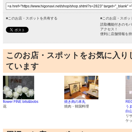
■
このお店・スポットを共有する
■
このお店・スポッ
読取機能付きのモバ
アクセス！
便利に店舗情報を持
このお店・スポットをお気に入り
ています
flower FINE bits&bobs
焼き肉の本丸
RE
花
焼肉・韓国料理
う
白
リ
ケ