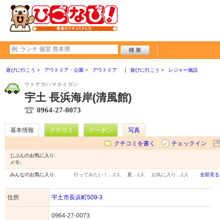
遊びに行こう
アウトドア・公園
アウトドア
遊びに行こう
レジャー施設
ウトナガハマカイガン
宇土 長浜海岸(清風館)
0964-27-0073
基本情報
クチコミ
クーポン
写真
クチコミを書く
チェックイン
じぶんのお気に入り:
メモ:
みんなのお気に入り:
行ってみたい！…
2人
夏…
1人
お気に入り…
1人
全部見る
住所
宇土市長浜町509-3
0964-27-0073