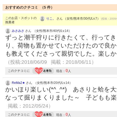
おすすめのクチコミ （
5
件）
このお店・スポットの
りこ。
さん （女性/熊本市/30代/Lv.7）
(投稿：2009/
推薦者
みさみさ
さん （女性/熊本市/40代/Lv.14）
ずっと潮干狩りに行きたくて、行ってき
り、荷物も置かせていただけたので良か
も教えてくださって親切でした。楽しか
（投稿:2018/06/09 掲載：2018/06/11）
0
このクチコミに
現在：
人
ReMa2★
さん （女性/熊本市/20代/Lv.14）
かいほり楽しい(*^_^*) あさりと蛤を
なって掘りまくりました～ 子どもも
掲載：2012/05/24）
0
このクチコミに
現在：
人