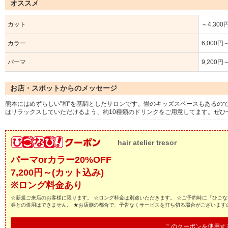
オススメ
カット
～4,300
カラー
6,000円
パーマ
9,200円
お店・スポットからのメッセージ
熊本にはめずらしい”和”を基調としたサロンです。畳のキッズスペースもあるの
はリラックスしていただけるよう、約10種類のドリンクをご用意してます。ぜひ
hair atelier tresor
パーマorカラー20%OFF
7,200円～(カット込み)
※ロング料金あり
☆新規ご来店のお客様に限ります。 ☆ロング料金は別途いただきます。 ☆ご予約時に「ひごな
券との併用はできません。 ★お店側の都合で、予告なくサービスを打ち切る場合がございます
このクーポンを使用す