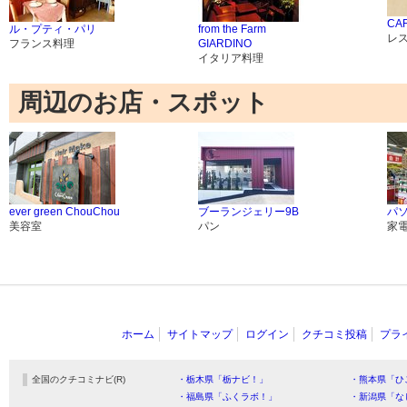
CA
ル・プティ・パリ
from the Farm
レ
フランス料理
GIARDINO
イタリア料理
周辺のお店・スポット
ever green ChouChou
ブーランジェリー9B
パ
美容室
パン
家
ホーム
サイトマップ
ログイン
クチコミ投稿
プラ
全国のクチコミナビ(R)
・栃木県「栃ナビ！」
・熊本県「ひ
・福島県「ふくラボ！」
・新潟県「な