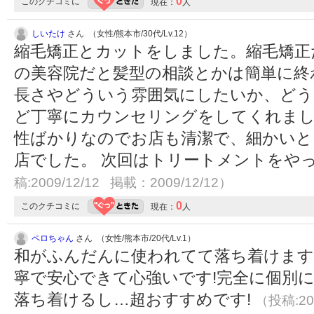
0
このクチコミに
現在：
人
しいたけ
さん （女性/熊本市/30代/Lv.12）
縮毛矯正とカットをしました。縮毛矯正
の美容院だと髪型の相談とかは簡単に終
長さやどういう雰囲気にしたいか、どう
ど丁寧にカウンセリングをしてくれまし
性ばかりなのでお店も清潔で、細かいと
店でした。 次回はトリートメントをや
稿:2009/12/12 掲載：2009/12/12）
0
このクチコミに
現在：
人
ペロちゃん
さん （女性/熊本市/20代/Lv.1）
和がふんだんに使われてて落ち着けます
寧で安心できて心強いです!完全に個別
落ち着けるし…超おすすめです!
（投稿:20