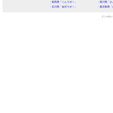
・群馬県「ぐんラボ！」
・香川県「さ
・石川県「金沢ラボ！」
・鹿児島県「
(C) HitBit