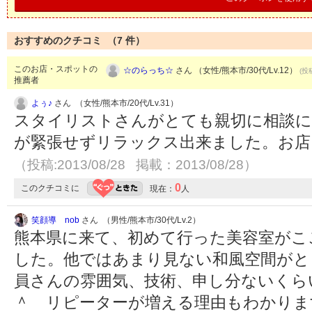
おすすめのクチコミ （
7
件）
このお店・スポットの
☆のらっち☆
さん （女性/熊本市/30代/Lv.12）
(投
推薦者
よぅ♪
さん （女性/熊本市/20代/Lv.31）
スタイリストさんがとても親切に相談に
が緊張せずリラックス出来ました。お店
（投稿:2013/08/28 掲載：2013/08/28）
0
このクチコミに
現在：
人
笑顔導 nob
さん （男性/熊本市/30代/Lv.2）
熊本県に来て、初めて行った美容室がここ！ hai
した。他ではあまり見ない和風空間がと
員さんの雰囲気、技術、申し分ないくら
＾ リピーターが増える理由もわかりま