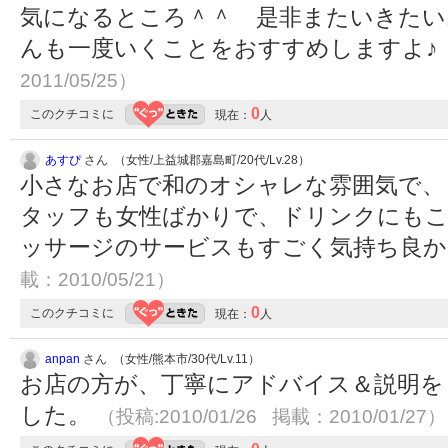
気になるところ＾＾ 是非またいきたい
んも一度いくことをおすすめしますよ♪
2011/05/25）
0
このクチコミに
現在：
人
あすぴ
さん （女性/上益城郡嘉島町/20代/Lv.28）
小さなお店で和のオシャレな雰囲気で、
タッフも女性ばかりで、ドリンクにも
ッサージのサービスもすごく気持ち良か
載：2010/05/21）
0
このクチコミに
現在：
人
anpan
さん （女性/熊本市/30代/Lv.11）
お店の方が、丁寧にアドバイス＆説明を
した。
（投稿:2010/01/26 掲載：2010/01/27）