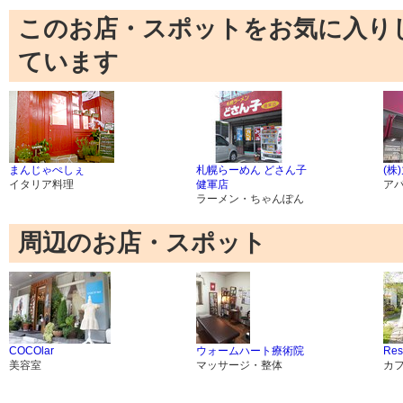
このお店・スポットをお気に入り
ています
まんじゃぺしぇ
札幌らーめん どさん子
(株
イタリア料理
健軍店
ア
ラーメン・ちゃんぽん
周辺のお店・スポット
COCOlar
ウォームハート療術院
Res
美容室
マッサージ・整体
カ