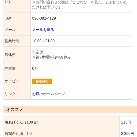
TEL
※お問い合わせの際は「ひごなび！を見た」とお伝えいた
だければ幸いです。
FAX
096-382-4129
メール
メールを送る
営業時間
10:00～21:00
不定休
店休日
※第2水曜午前中お休み
駐車場
6台
サービス
リンク
お店のホームページ
オススメ
唐あげくん（100ｇ）
216円
若鶏の丸揚 1羽
2,300円