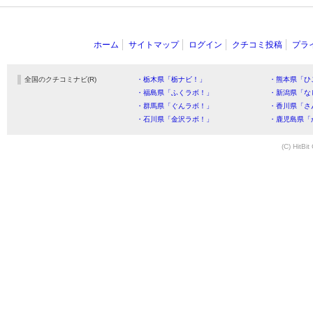
ホーム
サイトマップ
ログイン
クチコミ投稿
プラ
全国のクチコミナビ(R)
・栃木県「栃ナビ！」
・熊本県「ひ
・福島県「ふくラボ！」
・新潟県「な
・群馬県「ぐんラボ！」
・香川県「さ
・石川県「金沢ラボ！」
・鹿児島県「
(C) HitBit