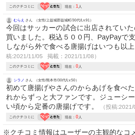
1
このクチコミに
現在：
人
むらえ
さん （女性/上益城郡益城町/30代/Lv.91）
今回はサッカーの試合に出店されていた
買いました。税込５００円、PayPay
しながら外で食べる唐揚げはいつも以
稿:2021/11/05 掲載：2021/11/08）
0
このクチコミに
現在：
人
シラノ
さん （女性/熊本市/30代/Lv.50）
初めて唐揚げやさんのからあげを食べ
れからずっと大ファンです。ジューシ
い頃から定番の唐揚げです。
（投稿:2021/
0
このクチコミに
現在：
人
※クチコミ情報はユーザーの主観的なコ