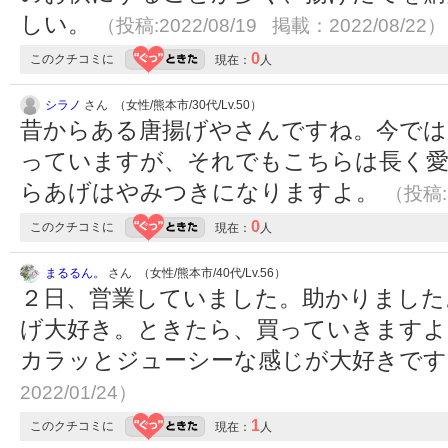
しい。
（投稿:2022/08/19 掲載：2022/08/22）
0
このクチコミに
現在：
人
シラノ
さん （女性/熊本市/30代/Lv.50）
昔からある唐揚げやさんですね。今では
っていますが、それでもこちらは長く
らあげはやみつきになりますよ。
（投稿:2
0
このクチコミに
現在：
人
まるるん。
さん （女性/熊本市/40代/Lv.56）
２日、営業していました。助かりました
げ大好き。ときたら、買っていきますよ
カラッとジューシーな感じが大好きで
2022/01/24）
1
このクチコミに
現在：
人