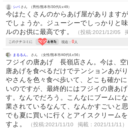
シバ
さん （男性/熊本市/30代/Lv.49）
今はたくさんのからあげ屋があります
でしょうか。ジューシーでしっかりと
ルのお供に最高です。
（投稿:2021/12/05 
0
このクチコミに
現在：
人
まるるん。
さん （女性/熊本市/40代/Lv.56）
フジイの唐あげ 長嶺店さん。今は、空
唐あげを食べるだけでテンションあがり
やさんを色々食べ歩いて、どこも確かに
いのですが、最終的にはフジイの唐あ
す。なんでだろう。こんなにブームにな
業されているなんて、なんかすごいと
でも夏に買いに行くとアイスクリーム
すよ。
（投稿:2021/11/10 掲載：2021/11/11）