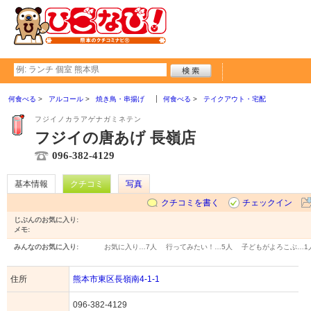
何食べる
アルコール
焼き鳥・串揚げ
何食べる
テイクアウト・宅配
フジイノカラアゲナガミネテン
フジイの唐あげ 長嶺店
096-382-4129
基本情報
クチコミ
写真
クチコミを書く
チェックイン
じぶんのお気に入り:
メモ:
みんなのお気に入り:
お気に入り…
7人
行ってみたい！…
5人
子どもがよろこぶ…
1
住所
熊本市東区長嶺南4-1-1
096-382-4129