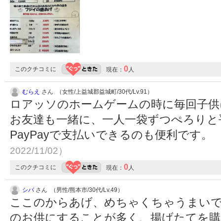
0
このクチコミに
現在：
人
むらえ
さん （女性/上益城郡益城町/30代/Lv.91）
ロアッソのホームゲームの時に毎回子供
お友達も一緒に、一人一袋ずつぺろりと
PayPayで支払いできるのも便利です。
2022/11/02）
0
このクチコミに
現在：
人
シバ
さん （男性/熊本市/30代/Lv.49）
ここのからあげ、めちゃくちゃうまい
のお供にすることが多く、揚げたてを