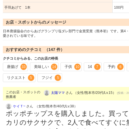
手羽あげて 1本
100円
お店・スポットからのメッセージ
日本唐揚協会のからあげグランプリ塩ダレ部門で金賞受賞（熊本初）です。第4・
愛されている味です。
おすすめのクチコミ （
147
件）
クチコミからみる、このお店の特長
唐揚げ
美味しい
子供
14
予約
33
14
10
7
6
リクエスト
フジイ
5
5
このお店・スポットの
太陽ママ
さん （女性/熊本市/20代/Lv.15）
(投稿：20
推薦者
ケイＴ~
さん （女性/熊本市/40代/Lv.38）
ポッポチップスを購入しました。買っ
カリのサクサクで、2人で食べてすぐに