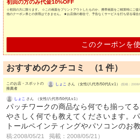
初回の方のみ代金10%OFF
☆初回の方に限ります。 ☆この画面をプリントアウトしたものか、携帯画面をご精算時にご提示
他のクーポン券との併用はできません。 ★お店側の都合で、予告なくサービスを打ち切る場合
このクーポンを
おすすめのクチコミ （
1
件）
このお店・スポットの
しょこ
さん （女性/八代市/50代/Lv.1）
(投稿：2008/
推薦者
しょこ
さん （女性/八代市/50代/Lv.1）
パッチワークの商品なら何でも揃ってる
やさしく何でも教えてくださいます。パ
トールペインティングやパソコンのお
稿:2008/05/21 掲載：2008/05/21）