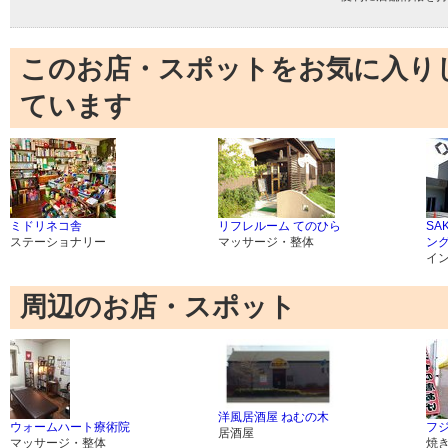
このお店・スポットをお気に入り
ています
ミドリネコ舎
リフレルーム てのひら
SA
ステーショナリー
マッサージ・整体
ング
イ
周辺のお店・スポット
洋風居酒屋 ねむの木
ウォームハート療術院
フ
居酒屋
マッサージ・整体
焼