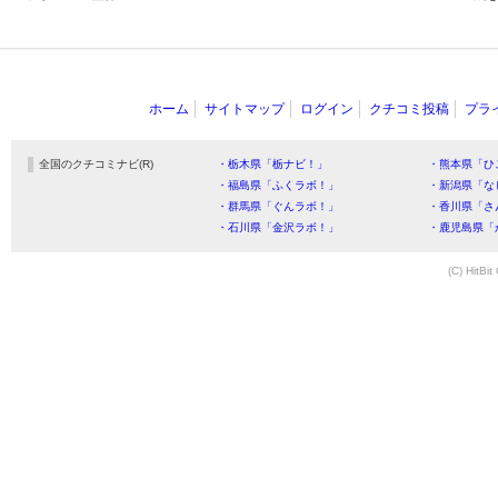
ホーム
サイトマップ
ログイン
クチコミ投稿
プラ
全国のクチコミナビ(R)
・栃木県「栃ナビ！」
・熊本県「ひ
・福島県「ふくラボ！」
・新潟県「な
・群馬県「ぐんラボ！」
・香川県「さ
・石川県「金沢ラボ！」
・鹿児島県「
(C) HitBit