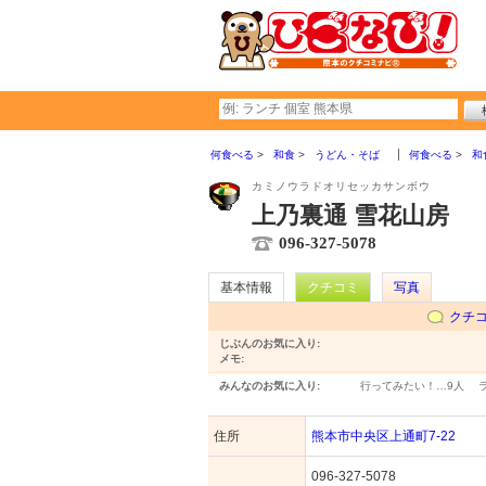
何食べる
和食
うどん・そば
何食べる
和
カミノウラドオリセッカサンボウ
上乃裏通 雪花山房
096-327-5078
基本情報
クチコミ
写真
クチ
じぶんのお気に入り:
メモ:
みんなのお気に入り:
行ってみたい！…
9人
住所
熊本市中央区上通町7-22
096-327-5078