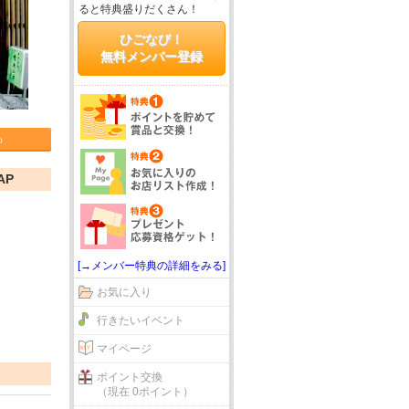
ると特典盛りだくさん！
ひごなび！
無料メンバー登録
る
AP
[→メンバー特典の詳細をみる]
お気に入り
行きたいイベント
マイページ
ポイント交換
（現在 0ポイント）