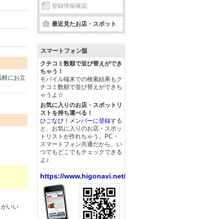
登録情報確認
最近見たお店・スポット
スマートフォン版
クチコミ数順で並び替えができ
ちゃう！
気軽にお立
モバイル端末での検索結果もク
チコミ数順で並び替えができち
ゃうよ☆
お気に入りのお店・スポットリ
ストを持ち運べる！
ひごなび！メンバーに登録
する
と、お気に入りのお店・スポッ
トリストが作れちゃう。PC・
スマートフォン共通だから、い
つでもどこでもチェックできる
よ♪
https://www.higonavi.net/
りがいい