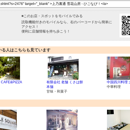
■
このお店・スポットをモバイルでみる
読取機能付きのモバイルなら、右のバーコードから簡単に
アクセス！
便利に店舗情報を持ち歩こう！
いる人はこちらも見ています
CAFE&PIZZA
有限会社 老舗 くさは餅
中国四川料理 
本舗
中華料理
甘味・和菓子