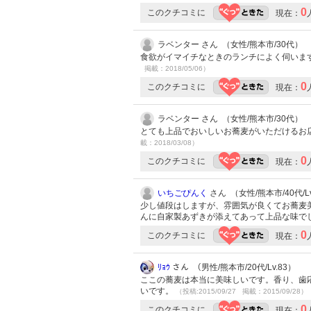
0
このクチコミに
現在：
ラベンター さん （女性/熊本市/30代）
食欲がイマイチなときのランチによく伺いま
掲載：2018/05/06）
0
このクチコミに
現在：
ラベンター さん （女性/熊本市/30代）
とても上品でおいしいお蕎麦がいただけるお
載：2018/03/08）
0
このクチコミに
現在：
いちごぴんく
さん （女性/熊本市/40代/Lv
少し値段はしますが、雰囲気が良くてお蕎麦
んに自家製あずきが添えてあって上品な味で
0
このクチコミに
現在：
ﾘｮｳ
さん （男性/熊本市/20代/Lv.83）
ここの蕎麦は本当に美味しいです。香り、歯
いです。
（投稿:2015/09/27 掲載：2015/09/28）
0
このクチコミに
現在：