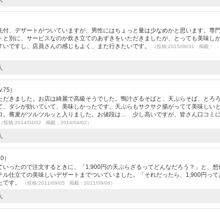
先付、デザートがついていますが、男性にはちょっと量は少なめかと思います。専
トと別に、サービスなのか炊き立てのあずきをいただきましたが、とっても美味し
すいですし、店員さんの感じもよく、また行きたいです。
（投稿:2015/08/31 掲載：
人
.75）
ただきました。お店は綺麗で高級そうでした。鴨汁ざるそばと、天ぷらそば、とろ
て、ダシが効いていて、美味しかったです。天ぷらもサクサク揚がってて美味しい
ロ。蕎麦がツルツルッと入りました。お値段は… 少し高いですが、皆さん口コミ
（投稿:2014/04/02 掲載：2014/04/02）
人
20）
いったので注文するときに、「1,900円の天ぷらざるってどんなだろう？」と、想
ル仕立ての美味しいデザートまでついていました。「それだったら、1,900円って
たです。
（投稿:2011/09/05 掲載：2011/09/06）
人