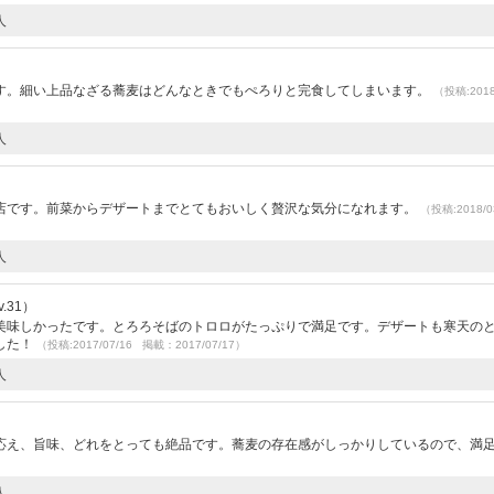
人
す。細い上品なざる蕎麦はどんなときでもぺろりと完食してしまいます。
（投稿:2018
人
店です。前菜からデザートまでとてもおいしく贅沢な気分になれます。
（投稿:2018/0
人
.31）
美味しかったです。とろろそばのトロロがたっぷりで満足です。デザートも寒天の
した！
（投稿:2017/07/16 掲載：2017/07/17）
人
応え、旨味、どれをとっても絶品です。蕎麦の存在感がしっかりしているので、満
人