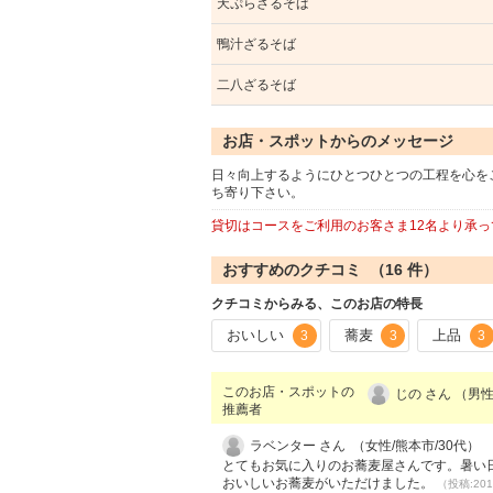
天ぷらざるそば
鴨汁ざるそば
二八ざるそば
お店・スポットからのメッセージ
日々向上するようにひとつひとつの工程を心を
ち寄り下さい。
貸切はコースをご利用のお客さま12名より承
おすすめのクチコミ （
16
件）
クチコミからみる、このお店の特長
おいしい
蕎麦
上品
3
3
3
このお店・スポットの
じの さん （男性
推薦者
ラベンター さん （女性/熊本市/30代）
とてもお気に入りのお蕎麦屋さんです。暑い
おいしいお蕎麦がいただけました。
（投稿:201