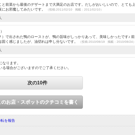
こと前菜から最後のデザートまで大満足のお店です。だしがおいしいので、とても
夜にお邪魔してみたいです。
（投稿:2011/02/10 掲載：2011/02/10）
人
7）
？）で出された鴨のローストが、鴨の旨味がしっかりあって、美味しかったです♪ 前
は固く感じましたが、油切れは申し分ないです。
（投稿:2010/08/19 掲載：2010/08/24
人
になります。
いる場合がございますのでご了承ください。
次の10件
このお店・スポットのクチコミを書く
移転を報告