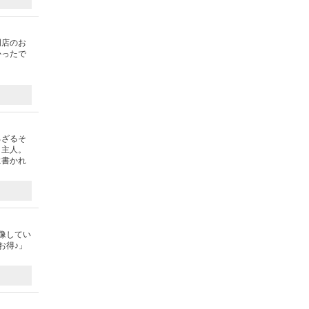
門店のお
かったで
ろざるそ
と主人。
に書かれ
像してい
お得♪」