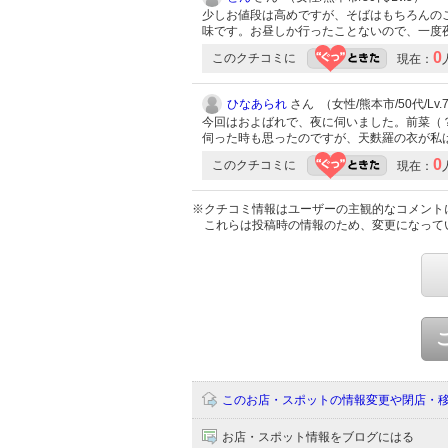
少しお値段は高めですが、そばはもちろんの
味です。お昼しか行ったことないので、一度
0
このクチコミに
現在：
ひなあられ
さん （女性/熊本市/50代/Lv.
今回はおよばれで、夜に伺いました。前菜（
伺った時も思ったのですが、天麩羅の衣が私
0
このクチコミに
現在：
※クチコミ情報はユーザーの主観的なコメント
これらは投稿時の情報のため、変更になって
このお店・スポットの情報変更や閉店・
お店・スポット情報をブログにはる