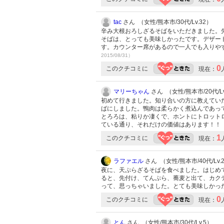
tac
さん （女性/熊本市/30代/Lv.32）
辛み大根おろしざるそばをいただきました。
そばは、とっても美味しかったです。デザー
す。カウンター席があるので一人でも入りや
2015/08/31）
0
このクチコミに
現在：
マリーちゃん
さん （女性/熊本市/20代/Lv
初めて行きました。知り合いの方に教えてい
ばにしました。鴨肉は柔らかく煮込んであっ
とろろは、粘りか凄くで、ホントにトロット
ている通り、それだけの価値はあります！！
1
このクチコミに
現在：
ラファエル
さん （女性/熊本市/40代/Lv.
夜に、天ぷらざるそばを食べました。はじめて
ると、先付け、てんぷら、蕎麦と出て、カクテ
って、思っちゃいました。とても美味しかっ
0
このクチコミに
現在：
とん
さん （女性/熊本市/30代/Lv.5）