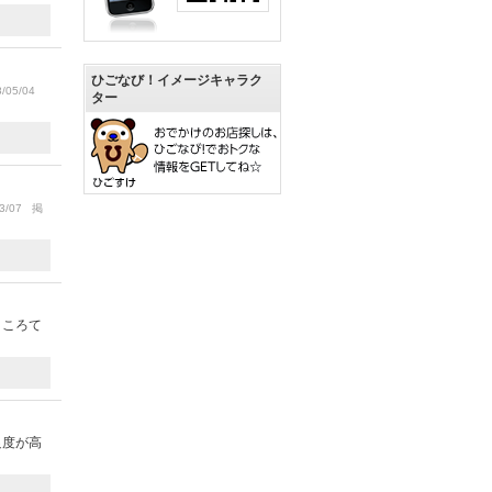
ひごなび！イメージキャラク
/05/04
ター
3/07 掲
ところて
足度が高