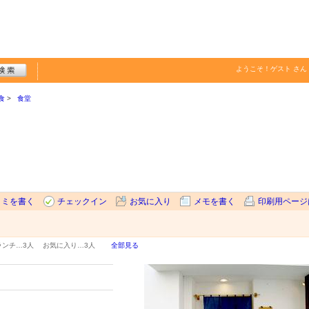
ようこそ！
ゲスト
さん
食
食堂
コミを書く
チェックイン
お気に入り
メモを書く
印刷用ページ
ランチ…
3人
お気に入り…
3人
全部見る