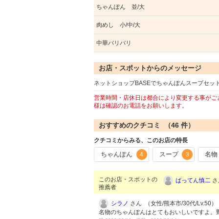
ちゃんぽん 並/大
肉めし 小/中/大
中華バリバリ
お店・スポットからのメッセージ
ネットショップBASEでちゃんぽんスープセ
営業時間・店休日は都合により変更する事がご
様は確認のお電話をお願いします。
おすすめのクチコミ （
46
件）
クチコミからみる、このお店の特長
ちゃんぽん
スープ
名物
4
3
このお店・スポットの
ばってん慎二
さ
推薦者
シラノ
さん （女性/熊本市/30代/Lv.50）
名物のちゃんぽんはとてもおいしいですよ。