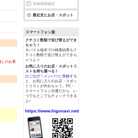
登録情報確認
最近見たお店・スポット
スマートフォン版
クチコミ数順で並び替えができ
ちゃう！
モバイル端末での検索結果もク
チコミ数順で並び替えができち
ゃうよ☆
越しのお客
お気に入りのお店・スポットリ
ストを持ち運べる！
ひごなび！メンバーに登録
する
と、お気に入りのお店・スポッ
トリストが作れちゃう。PC・
スマートフォン共通だから、い
つでもどこでもチェックできる
よ♪
https://www.higonavi.net/