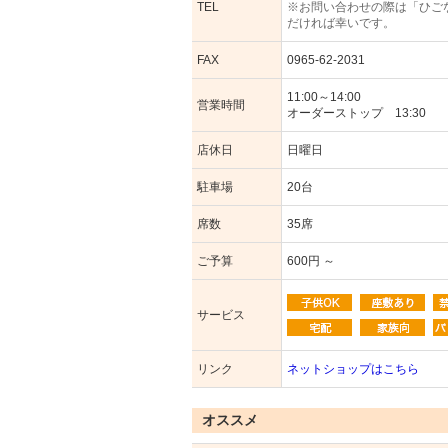
TEL
※お問い合わせの際は「ひご
だければ幸いです。
FAX
0965-62-2031
11:00～14:00
営業時間
オーダーストップ 13:30
店休日
日曜日
駐車場
20台
席数
35席
ご予算
600円 ～
サービス
リンク
ネットショップはこちら
オススメ