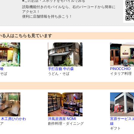
■
このお店・スポットをモバイルでみる
読取機能付きのモバイルなら、右のバーコードから簡単に
アクセス！
便利に店舗情報を持ち歩こう！
いる人はこちらも見ています
喰
手打百藝 中の森
PINOCCHIO
そば
うどん・そば
イタリア料理
 木工房ひのかわ
洋風居酒屋 NOMI
宮原サービス
ア
創作料理・ダイニング
線
ギフト