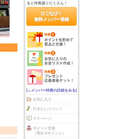
ると特典盛りだくさん！
ひごなび！
無料メンバー登録
る
[→メンバー特典の詳細をみる]
お気に入り
行きたいイベント
マイページ
ポイント交換
（現在 0ポイント）