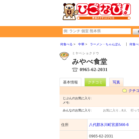
何食べる
中華
ラーメン・ちゃんぽん
何食べ
ミヤベショクドウ
みやべ食堂
0965-62-2031
基本情報
クチコミ
写真
クチ
じぶんのお気に入り:
メモ:
みんなのお気に入り:
お気に入り…
8人
行っ
住所
八代郡氷川町宮原566-6
0965-62-2031