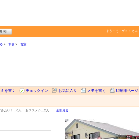
ようこそ！
ゲスト
さん
る
和食
食堂
コミを書く
チェックイン
お気に入り
メモを書く
印刷用ページ
てみたい！…
6人
おススメ☆…
2人
全部見る