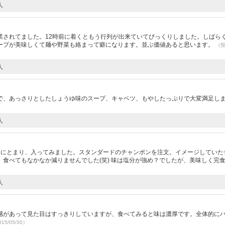
人
業されてました。12時前に着くともう行列が出来ていてびっくりしました。しばら
ープが美味しくて麺や野菜も絡まって癖になります。並ぶ価値あると思います。
（
人
で、あっさりとしたしょうゆ味のスープ、キャベツ、もやしたっぷりで大変満足し
人
目にとまり、入ってみました。スタンダードのチャンポンを注文。イメージしていた
食べてもなかなか減りませんでした(笑) 味は塩分が強め？でしたが、美味しく完
人
感があって見た目はすっきりしていますが、食べてみると味は濃厚です。全体的に
15/05/30）