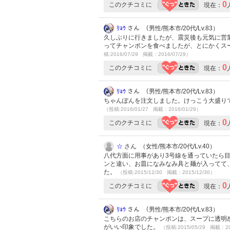
0
このクチコミに
現在：
ﾘｮｳ
さん （男性/熊本市/20代/Lv.83）
久しぶりに行きましたが、震災後も元気に営
ってチャンポンを食べましたが、とにかくス
稿:2016/07/29 掲載：2016/07/29）
0
このクチコミに
現在：
ﾘｮｳ
さん （男性/熊本市/20代/Lv.83）
ちゃんぽんを注文しました。けっこう大盛り
（投稿:2016/01/27 掲載：2016/01/29）
0
このクチコミに
現在：
☆
さん （女性/熊本市/20代/Lv.40）
八代方面に用事があり3号線を通っていたら
ンと違い、お皿になみなみ具と麺が入ってて、
た。
（投稿:2015/12/30 掲載：2015/12/30）
0
このクチコミに
現在：
ﾘｮｳ
さん （男性/熊本市/20代/Lv.83）
こちらのお店のチャンポンは、スープに透明
がいい印象でした。
（投稿:2015/05/29 掲載：20