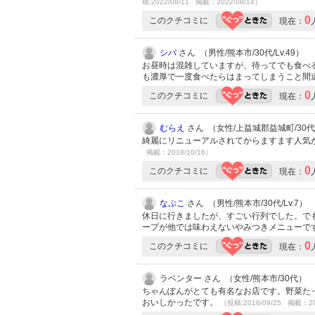
稿:2022/08/11 掲載：2022/08/14）
0
このクチコミに
現在：
シバ
さん （男性/熊本市/30代/Lv.49）
お昼時は混雑していますが、待ってでも食べ
も濃厚で一度食べたらはまってしまうこと間
0
このクチコミに
現在：
むらえ
さん （女性/上益城郡益城町/30代/L
綺麗にリニューアルされてからますます人気
掲載：2018/10/16）
0
このクチコミに
現在：
なぷこ
さん （男性/熊本市/30代/Lv.7）
休日に行きましたが、すごい行列でした。で
ープが他では味わえないやみつきメニューで
0
このクチコミに
現在：
ラベンター さん （女性/熊本市/30代）
ちゃんぽんがとても有名なお店です。野菜た
おいしかったです。
（投稿:2016/09/25 掲載：20