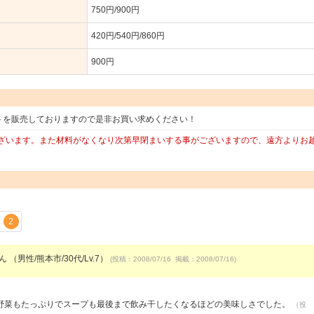
750円/900円
420円/540円/860円
900円
ットを販売しておりますので是非お買い求めください！
ざいます。また材料がなくなり次第早閉まいする事がございますので、遠方よりお
2
ん （男性/熊本市/30代/Lv.7）
(投稿：2008/07/16 掲載：2008/07/16)
野菜もたっぷりでスープも最後まで飲み干したくなるほどの美味しさでした。
（投