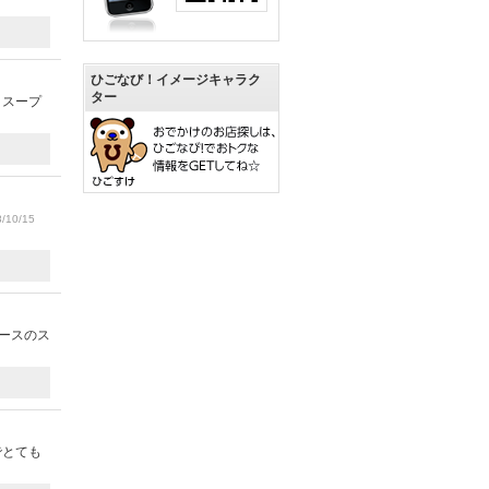
ひごなび！イメージキャラク
ター
。スープ
/10/15
ースのス
でとても