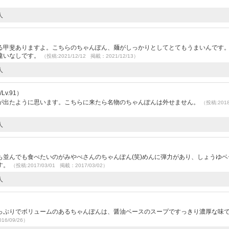
人
る甲斐ありますよ。こちらのちゃんぽん、麺がしっかりとしてとてもうまいんです
違いなしです。
（投稿:2021/12/12 掲載：2021/12/13）
人
v.91）
が出たように思います。こちらに来たら名物のちゃんぽんは外せません。
（投稿:2018
人
も並んでも食べたいのがみやべさんのちゃんぽん(笑)めんに弾力があり、しょうゆベ
す。
（投稿:2017/03/01 掲載：2017/03/02）
人
っぷりでボリュームのあるちゃんぽんは、醤油ベースのスープですっきり濃厚な味
16/09/26）