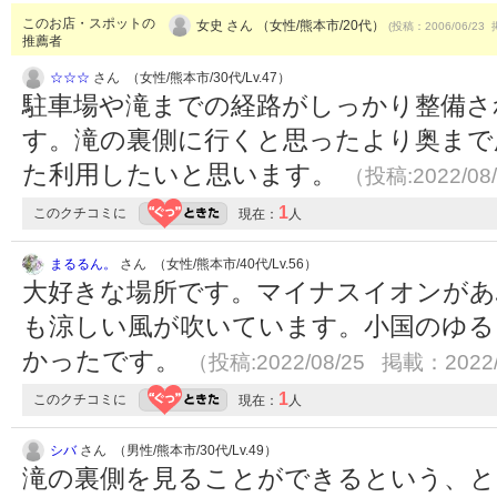
このお店・スポットの
女史 さん （女性/熊本市/20代）
(投稿：2006/06/23 
推薦者
☆☆☆
さん （女性/熊本市/30代/Lv.47）
駐車場や滝までの経路がしっかり整備さ
す。滝の裏側に行くと思ったより奥まで
た利用したいと思います。
（投稿:2022/08
1
このクチコミに
現在：
人
まるるん。
さん （女性/熊本市/40代/Lv.56）
大好きな場所です。マイナスイオンがあ
も涼しい風が吹いています。小国のゆる
かったです。
（投稿:2022/08/25 掲載：2022/
1
このクチコミに
現在：
人
シバ
さん （男性/熊本市/30代/Lv.49）
滝の裏側を見ることができるという、と