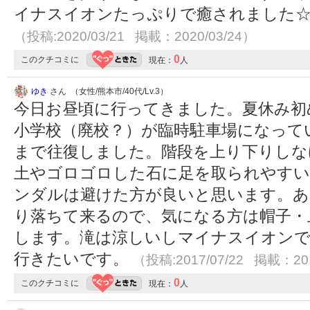
イナスイオンたっぷりで癒されました☆
（投稿:2020/03/21 掲載：2020/03/24）
0
このクチコミに
現在：
人
ゆき
さん （女性/熊本市/40代/Lv.3）
今日お昼頃に行ってきました。夏休み初
小学校（廃校？）が臨時駐車場になって
まで往復しました。階段を上り下りしな
土やゴロゴロした石に足を取られやすい
ンダルは避けた方が良いと思います。あ
り落ちて来るので、気になる方は帽子・
します。滝は涼しいしマイナスイオン
行きたいです。
（投稿:2017/07/22 掲載：201
0
このクチコミに
現在：
人