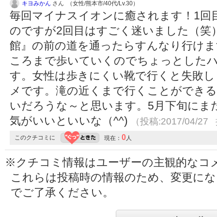
キヨみかん
さん （女性/熊本市/40代/Lv.30）
毎回マイナスイオンに癒されます！1回
のですが2回目はすごく迷いました（笑
館』の前の道を通ったらすんなり行けま
ころまで歩いていくのでちょっとした
す。女性は歩きにくい靴で行くと失敗し
メです。滝の近くまで行くことができる
いだろうな～と思います。5月下旬にま
気がいいといいな（^^)
（投稿:2017/04/27
0
このクチコミに
現在：
人
※クチコミ情報はユーザーの主観的なコ
これらは投稿時の情報のため、変更に
でご了承ください。