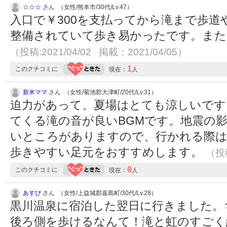
☆☆☆
さん （女性/熊本市/30代/Lv.47）
入口で￥300を支払ってから滝まで歩
整備されていて歩き易かったです。また
（投稿:2021/04/02 掲載：2021/04/05）
1
このクチコミに
現在：
人
新米ママ
さん （女性/菊池郡大津町/20代/Lv.31）
迫力があって、夏場はとても涼しいです
てくる滝の音が良いBGMです。地震の
いところがありますので、行かれる際
歩きやすい足元をおすすめします。
（投稿
0
このクチコミに
現在：
人
あすぴ
さん （女性/上益城郡嘉島町/30代/Lv.28）
黒川温泉に宿泊した翌日に行きました。
後ろ側を歩けるなんて！滝と虹のすごく