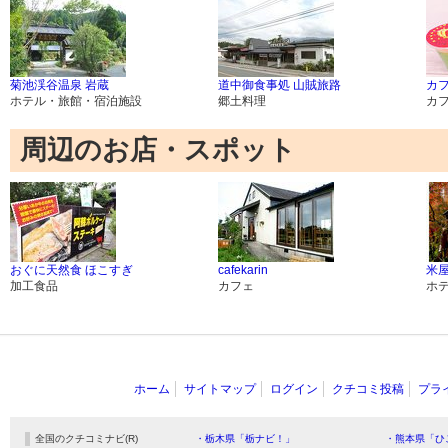
菊池渓谷温泉 岩蔵
道中御食事処 山賊旅路
カ
ホテル・旅館・宿泊施設
郷土料理
カ
周辺のお店・スポット
おぐに天然食 ほこすぎ
cafekarin
米
加工食品
カフェ
ホ
ホーム
サイトマップ
ログイン
クチコミ投稿
プラ
全国のクチコミナビ(R)
・栃木県「栃ナビ！」
・熊本県「ひ