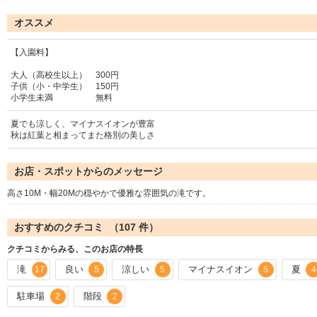
オススメ
【入園料】
大人（高校生以上） 300円
子供（小・中学生） 150円
小学生未満 無料
夏でも涼しく、マイナスイオンが豊富
秋は紅葉と相まってまた格別の美しさ
お店・スポットからのメッセージ
高さ10M・幅20Mの穏やかで優雅な雰囲気の滝です。
おすすめのクチコミ （
107
件）
クチコミからみる、このお店の特長
滝
良い
涼しい
マイナスイオン
夏
17
5
5
5
4
駐車場
階段
2
2