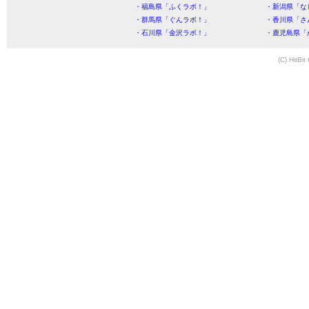
・福島県「ふくラボ！」
・新潟県「な
・群馬県「ぐんラボ！」
・香川県「さ
・石川県「金沢ラボ！」
・鹿児島県「
(C) HitBit