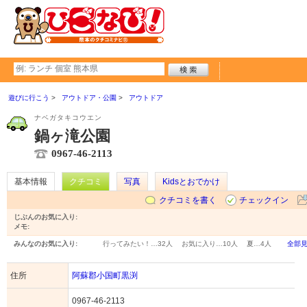
遊びに行こう
アウトドア・公園
アウトドア
ナベガタキコウエン
鍋ヶ滝公園
0967-46-2113
基本情報
クチコミ
写真
Kidsとおでかけ
クチコミを書く
チェックイン
じぶんのお気に入り:
メモ:
みんなのお気に入り:
行ってみたい！…
32人
お気に入り…
10人
夏…
4人
全部
住所
阿蘇郡小国町黒渕
0967-46-2113