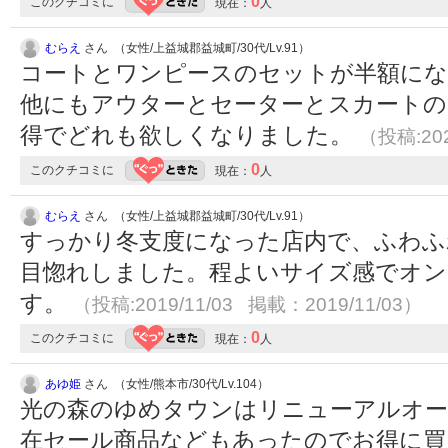
0
このクチコミに
現在：
人
むらえ
さん （女性/上益城郡益城町/30代/Lv.91）
コートとワンピースのセットが半額に
他にもアウターとセーターとスカートの
得でどれも欲しくなりました。
（投稿:202
0
このクチコミに
現在：
人
むらえ
さん （女性/上益城郡益城町/30代/Lv.91）
すっかり冬支度になった店内で、ふわふ
目惚れしました。程よいサイズ感でオ
す。
（投稿:2019/11/03 掲載：2019/11/03）
0
このクチコミに
現在：
人
あゆ姫
さん （女性/熊本市/30代/Lv.104）
光の森のゆめタウンはリニューアルオ
在セール商品などもあったのでお得に買