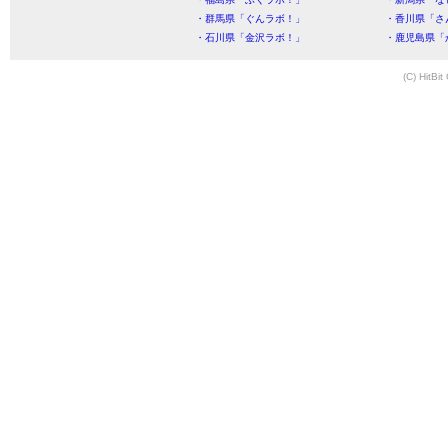
・群馬県「ぐんラボ！」
・香川県「さ
・石川県「金沢ラボ！」
・鹿児島県「
(C) HitBit