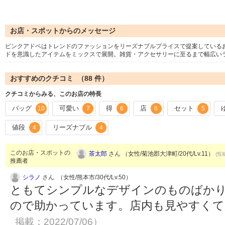
お店・スポットからのメッセージ
ピンクアドベはトレンドのファッションをリーズナブルプライスで提案している
ドを意識したアイテムをミックスで展開。雑貨・アクセサリーに至るまで幅広い
おすすめのクチコミ （
88
件）
クチコミからみる、このお店の特長
バッグ
可愛い
得
店
セット
10
7
6
6
5
値段
リーズナブル
4
4
このお店・スポットの
茶太郎
さん （女性/菊池郡大津町/20代/Lv.11）
(投稿
推薦者
シラノ
さん （女性/熊本市/30代/Lv.50）
ともてシンプルなデザインのものばか
ので助かっています。店内も見やすく
掲載：2022/07/06）