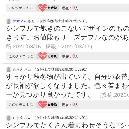
0
このクチコミに
現在：
人
新米ママ
さん （女性/菊池郡大津町/20代/Lv.31）
シンプルで飽きのこないデザインのも
きます。お値段もリーズナブルなのが
稿:2021/03/16 掲載：2021/03/17）
0
このクチコミに
現在：
人
むらえ
さん （女性/上益城郡益城町/30代/Lv.91）
すっかり秋冬物が出ていて、自分の衣替
が長袖が欲しくなりました。色々着まわ
ーが見つかり良かったです。
（投稿:2020/
0
このクチコミに
現在：
人
むらえ
さん （女性/上益城郡益城町/30代/Lv.91）
シンプルでたくさん着まわせそうなTシ