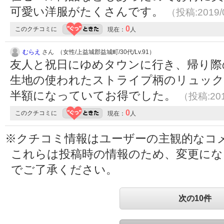
可愛い洋服がたくさんです。
（投稿:2019/
0
このクチコミに
現在：
人
むらえ
さん （女性/上益城郡益城町/30代/Lv.91）
友人と祝日にゆめタウンに行き、帰り際
生地の使われたストライプ柄のリュック
半額になっていてお得でした。
（投稿:201
0
このクチコミに
現在：
人
※クチコミ情報はユーザーの主観的なコ
これらは投稿時の情報のため、変更に
でご了承ください。
次の10件