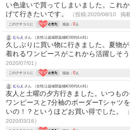
い色違いで買ってしまいました。これか
げて行きたいです。
（投稿:2020/08/10 掲載
0
このクチコミに
現在：
人
むらえ
さん （女性/上益城郡益城町/30代/Lv.91）
久しぶりに買い物に行きました。夏物が
着れるワンピースがこれから活躍しそ
2020/07/01）
0
このクチコミに
現在：
人
むらえ
さん （女性/上益城郡益城町/30代/Lv.91）
友人と土曜の夕方行きました。いつもの
ワンピースと7分袖のボーダーTシャツ
いの！？というほどお買い得でした。
（
2020/03/16）