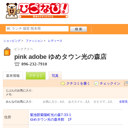
ショッピング
ファッション
レディース
ピンクアドベ
pink adobe ゆめタウン光の森店
096-232-7910
基本情報
クチコミ
写真
クチコミを書く
チェックイン
じぶんのお気に入り:
メモ:
みんなのお気に入り:
お気に入り…
4人
おススメ☆…
3人
ひとりで…
2人
全部見
菊池郡菊陽町光の森7-33-1
住所
ゆめタウン光の森本館 1F