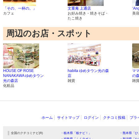
「その、一杯の。」
文重庵 上通店
‘An
カフェ
お好み焼き・焼きそば・
美
たこ焼き
周辺のお店・スポット
HOUSE OF ROSE
habita ゆめタウン光の森
マ
NANAKAWA ゆめタウン
店
の
光の森店
雑貨
雑
化粧品
ホーム
サイトマップ
ログイン
クチコミ投稿
プラ
全国のクチコミナビ(R)
・栃木県「栃ナビ！」
・熊本県「ひ
・福島県「ふくラボ！」
・新潟県「な