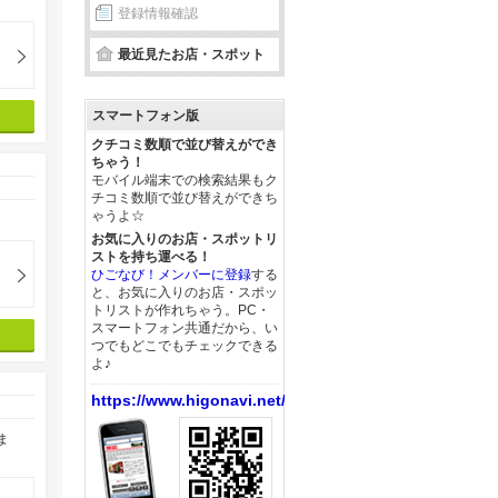
登録情報確認
最近見たお店・スポット
スマートフォン版
クチコミ数順で並び替えができ
ちゃう！
モバイル端末での検索結果もク
チコミ数順で並び替えができち
ゃうよ☆
お気に入りのお店・スポットリ
ストを持ち運べる！
ひごなび！メンバーに登録
する
と、お気に入りのお店・スポッ
トリストが作れちゃう。PC・
スマートフォン共通だから、い
つでもどこでもチェックできる
よ♪
https://www.higonavi.net/
ま