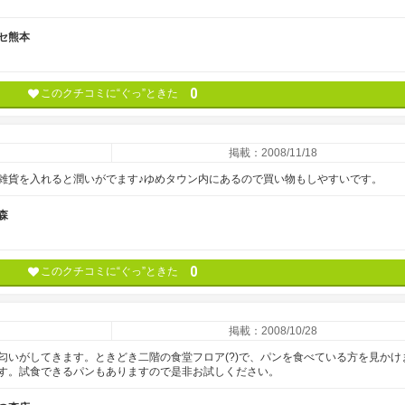
セ熊本
0
このクチコミに“ぐっ”ときた
掲載：2008/11/18
雑貨を入れると潤いがでます♪ゆめタウン内にあるので買い物もしやすいです。
森
0
このクチコミに“ぐっ”ときた
掲載：2008/10/28
匂いがしてきます。ときどき二階の食堂フロア(?)で、パンを食べている方を見かけ
す。試食できるパンもありますので是非お試しください。