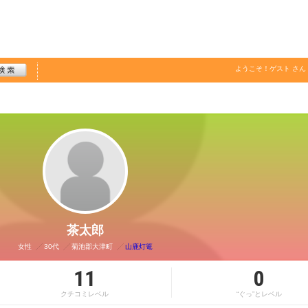
ようこそ！
ゲスト
さん
茶太郎
女性
30代
菊池郡大津町
山鹿灯篭
11
0
クチコミレベル
“ぐっ”とレベル