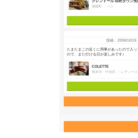
グレンドール ゆめタウン光
菊陽町
パン
投稿：2008/10/19
たまたまこの近くに用事があったので入っ
ので、また行ける日が楽しみです♪
COLETTE
熊本市・中央区
レディース