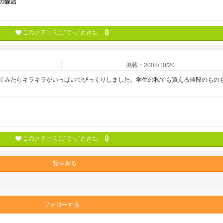
の森店
0
このクチコミに“ぐっ”ときた
掲載：2008/10/20
てみたらキラキラがいっぱいでびっくりしました。学生の私でも買える値段のもの
0
このクチコミに“ぐっ”ときた
一覧をみる
フォローする