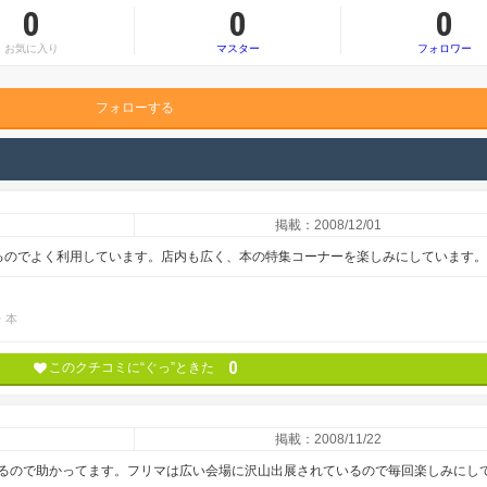
0
0
0
お気に入り
マスター
フォロワー
フォローする
掲載：2008/12/01
るのでよく利用しています。店内も広く、本の特集コーナーを楽しみにしています。
・本
0
このクチコミに“ぐっ”ときた
掲載：2008/11/22
るので助かってます。フリマは広い会場に沢山出展されているので毎回楽しみにし