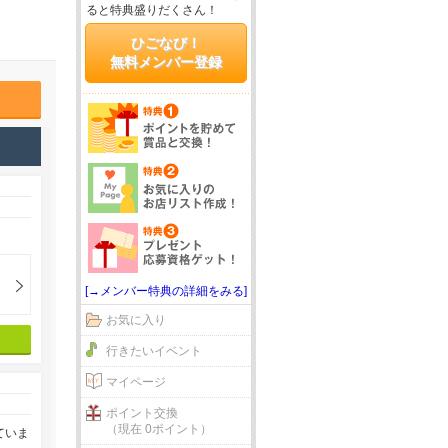
ると特典盛りだくさん！
ひごなび！
無料メンバー登録
[→メンバー特典の詳細をみる]
お気に入り
行きたいイベント
マイページ
ポイント交換
（現在 0ポイント）
ていま