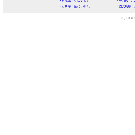
・群馬県「ぐんラボ！」
・香川県「さ
・石川県「金沢ラボ！」
・鹿児島県「
(C) HitBit