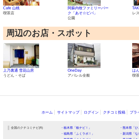
Cafe 山桃
阿蘇内牧ファミリーパー
TA
喫茶店
ク「あそ☆ビバ」
レ
公園
周辺のお店・スポット
上乃裏通 雪花山房
OneDay
は
うどん・そば
アパレル全般
喫
ホーム
サイトマップ
ログイン
クチコミ投稿
プラ
全国のクチコミナビ(R)
・栃木県「栃ナビ！」
・熊本県「ひ
・福島県「ふくラボ！」
・新潟県「な