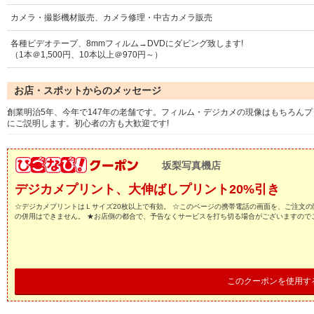
カメラ・撮影機材販売、カメラ修理・中古カメラ販売
各種ビデオテープ、8mmフィルム→DVDにダビング致します!
（1本＠1,500円、10本以上＠970円～）
お店・スポットからのメッセージ
創業明治5年、今年で147年の老舗です。フィルム・デジカメの現像はもちろん
にご説明します。初心者の方も大歓迎です!
坂梨写真機店
デジカメプリント、大伸ばしプリント20%引き
☆デジカメプリントはＬサイズ20枚以上で有効。 ☆このページの携帯電話の画面を、ご注文の
の併用はできません。 ★お店側の都合で、予告なくサービスを打ち切る場合がございますので
このクーポンを使用す