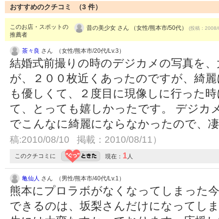
おすすめのクチコミ （
3
件）
このお店・スポットの
昔の美少女 さん （女性/熊本市/50代）
(投稿：2008/
推薦者
茶々良
さん （女性/熊本市/20代/Lv.3）
結婚式前撮りの時のデジカメの写真を、
が、２００枚近くあったのですが、綺麗
も優しくて、２度目に現像しに行った時
て、とっても嬉しかったです。 デジカ
でこんなに綺麗にならなかったので、
稿:2010/08/10 掲載：2010/08/11）
1
このクチコミに
現在：
人
亀仙人
さん （男性/熊本市/40代/Lv.1）
熊本にプロラボがなくなってしまった今
できるのは、坂梨さんだけになってしま