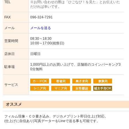
TEL
※お問い合わせの際は「ひごなび！を見た」とお伝えいた
だければ幸いです。
FAX
096-324-7291
メール
メールを送る
08:30～18:30
営業時間
10:00～17:00(祝祭日)
店休日
日曜日
1,000円以上のお買い上げで、店舗前のコインパーキング3
駐車場
0分無料
サービス
オススメ
フィルム現像・ＣＤ書き込み、デジカメプリント即日仕上げ対応。
(仕上げに自信あり)写真データーをLineで送る事も可能です。