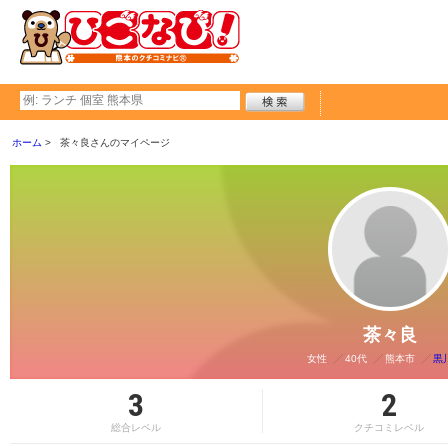
ホーム
茶々良さんのマイページ
茶々良
女性
40代
熊本市
黒
3
2
総合レベル
クチコミレベル