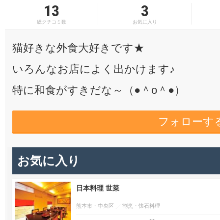
13
3
総クチコミ数
お気に入り
猫好きな外食大好きです★
いろんなお店によく出かけます♪
特に和食がすきだな～（●＾o＾●）
フォローす
お気に入り
日本料理 世菜
熊本市・中央区
割烹・懐石料理