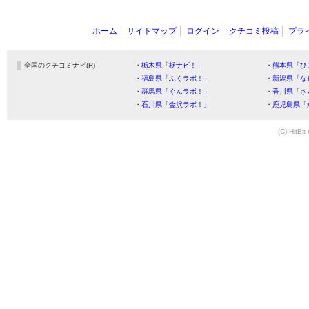
ホーム
サイトマップ
ログイン
クチコミ投稿
プラ
全国のクチコミナビ(R)
・栃木県「栃ナビ！」
・熊本県「ひ
・福島県「ふくラボ！」
・新潟県「な
・群馬県「ぐんラボ！」
・香川県「さ
・石川県「金沢ラボ！」
・鹿児島県「
(C) HitBit