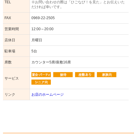
TEL
※お問い合わせの際は「ひごなび！を見た」とお伝えいた
だければ幸いです。
FAX
0969-22-2505
営業時間
12:00～20:00
店休日
月曜日
駐車場
5台
席数
カウンター5席/座敷16席
サービス
リンク
お店のホームページ