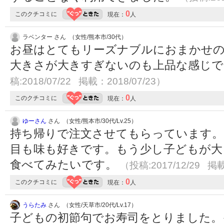
0
このクチコミに
現在：
人
ラベンター さん （女性/熊本市/30代）
お昼はとてもリーズナブルにおまかせ
大きさが大きすぎないのも上品な感じ
稿:2018/07/22 掲載：2018/07/23）
0
このクチコミに
現在：
人
ゆーさん
さん （女性/熊本市/30代/Lv.25）
持ち帰りで注文させてもらっています。
目も味も好きです。もう少し子どもが大
食べてみたいです。
（投稿:2017/12/29 掲載
0
このクチコミに
現在：
人
うらたみ
さん （女性/天草市/20代/Lv.17）
子どもの初節句でお寿司をとりました。