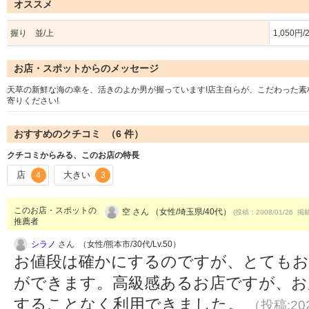
オススメ
握り 並/上
1,050円/
お店・スポットからのメッセージ
天草の新鮮な海の幸を、活きのよか男が握っています!店主自らが、こだわった
寄りください!
おすすめのクチコミ （
6
件）
クチコミからみる、このお店の特長
店
大きい
4
3
このお店・スポットの
空 さん （女性/埼玉県/40代）
(投稿：2008/01/26 掲載
推薦者
シラノ
さん （女性/熊本市/30代/Lv.50）
お値段は確かにするのですが、とても
ができます。高級感あるお店ですが、お
することなく利用できました。
（投稿:202