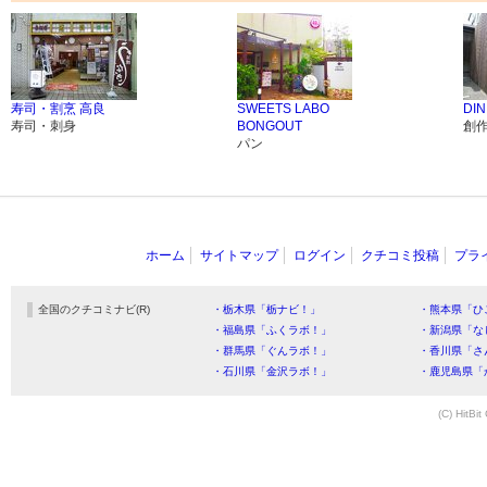
寿司・割烹 高良
SWEETS LABO
DI
寿司・刺身
BONGOUT
創
パン
ホーム
サイトマップ
ログイン
クチコミ投稿
プラ
全国のクチコミナビ(R)
・栃木県「栃ナビ！」
・熊本県「ひ
・福島県「ふくラボ！」
・新潟県「な
・群馬県「ぐんラボ！」
・香川県「さ
・石川県「金沢ラボ！」
・鹿児島県「
(C) HitBit