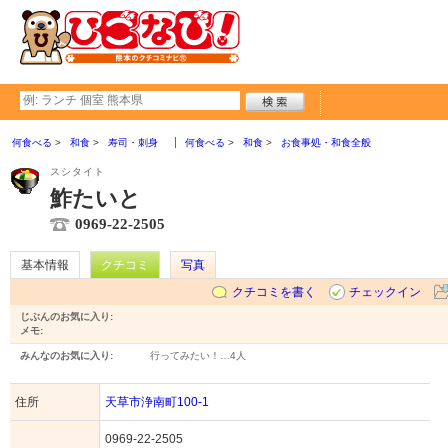
何食べる
和食
寿司・刺身
何食べる
和食
お食事処・和食全般
スシタイト
鮓たいと
0969-22-2505
基本情報
クチコミ
写真
クチコミを書く
チェックイン
じぶんのお気に入り:
メモ:
みんなのお気に入り:
行ってみたい！…
4人
住所
天草市浄南町100-1
0969-22-2505