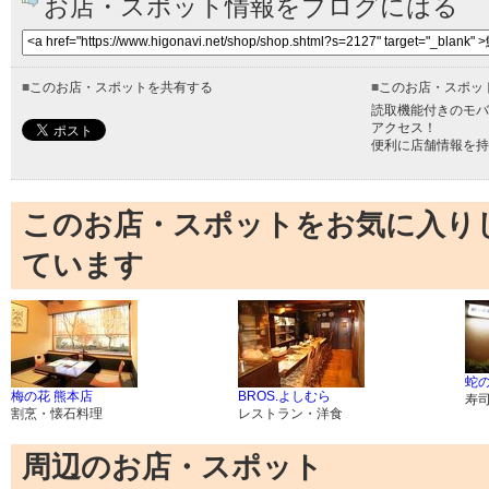
お店・スポット情報をブログにはる
■
このお店・スポットを共有する
■
このお店・スポッ
読取機能付きのモバ
アクセス！
便利に店舗情報を持
このお店・スポットをお気に入り
ています
蛇
梅の花 熊本店
BROS.よしむら
寿
割烹・懐石料理
レストラン・洋食
周辺のお店・スポット