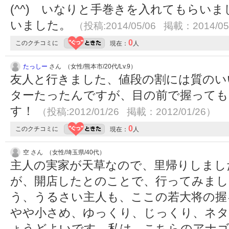
(^^) いなりと手巻きを入れてもらい
いました。
（投稿:2014/05/06 掲載：2014/05
0
このクチコミに
現在：
人
たっしー
さん （女性/熊本市/20代/Lv.9）
友人と行きました、値段の割には質のい
ターたったんですが、目の前で握っても
す！
（投稿:2012/01/26 掲載：2012/01/26）
0
このクチコミに
現在：
人
空 さん （女性/埼玉県/40代）
主人の実家が天草なので、里帰りしまし
が、開店したとのことで、行ってみまし
う、うるさい主人も、ここの若大将の握
やや小さめ、ゆっくり、じっくり、ネタ
ょうどよいです。私は、こちらのアナ