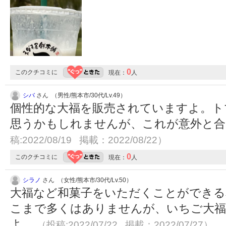
0
このクチコミに
現在：
人
シバ
さん （男性/熊本市/30代/Lv.49）
個性的な大福を販売されていますよ。ト
思うかもしれませんが、これが意外と
稿:2022/08/19 掲載：2022/08/22）
0
このクチコミに
現在：
人
シラノ
さん （女性/熊本市/30代/Lv.50）
大福など和菓子をいただくことができる
こまで多くはありませんが、いちご大
よ。
（投稿:2022/07/22 掲載：2022/07/27）