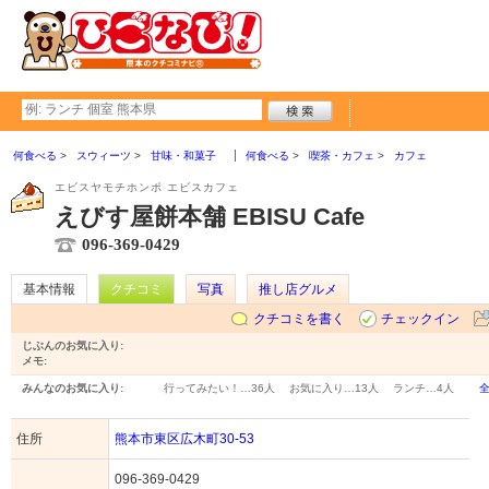
何食べる
スウィーツ
甘味・和菓子
何食べる
喫茶・カフェ
カフェ
エビスヤモチホンポ エビスカフェ
えびす屋餅本舗 EBISU Cafe
096-369-0429
基本情報
クチコミ
写真
推し店グルメ
クチコミを書く
チェックイン
じぶんのお気に入り:
メモ:
みんなのお気に入り:
行ってみたい！…
36人
お気に入り…
13人
ランチ…
4人
住所
熊本市東区広木町30-53
096-369-0429