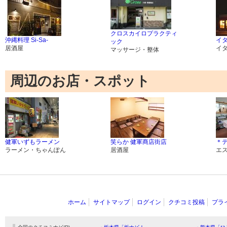
クロスカイロプラクティ
沖縄料理 Si-Sa-
イ
ック
居酒屋
イ
マッサージ・整体
周辺のお店・スポット
健軍いずもラーメン
笑らか 健軍商店街店
＊
ラーメン・ちゃんぽん
居酒屋
エ
ホーム
サイトマップ
ログイン
クチコミ投稿
プラ