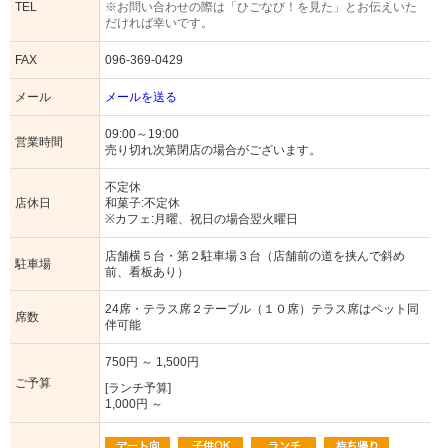
TEL
※お問い合わせの際は「ひごなび！を見た」とお伝えいた
だければ幸いです。
FAX
096-369-0429
メール
メールを送る
09:00～19:00
営業時間
売り切れ次第閉店の場合がございます。
不定休
店休日
和菓子:不定休
※カフェ:月曜、祝日の場合翌火曜日
店舗横５台・第２駐車場３台（店舗前の道を挟んで斜め
駐車場
前、看板あり）
24席・テラス席２テーブル（１０席）テラス席はペット同
席数
伴可能
750円 ～ 1,500円
ご予算
[ランチ予算]
1,000円 ～