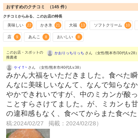
おすすめのクチコミ （
145
件）
クチコミからみる、このお店の特長
美味しい
かき氷
大福
ソフトクリーム
22
21
13
10
店
あんこ
おいしい
9
8
8
このお店・スポットの
かおりっちりっち
さん （女性/熊本市/30代/Lv.28
推薦者
ケイＴ~
さん （女性/熊本市/40代/Lv.38）
みかん大福をいただきました。食べた瞬
んなに美味しいなんて、なんで知らなか
やかできれいですが、中のミカンが酸っ
ことすらさけてました。が、ミカンも甘
の違和感もなく、食べてからまた食べ
稿:2024/02/27 掲載：2024/02/28）