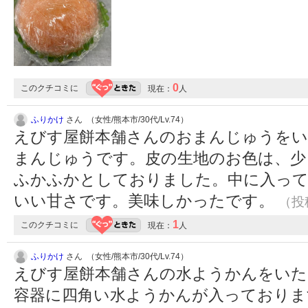
0
このクチコミに
現在：
人
ふりかけ
さん （女性/熊本市/30代/Lv.74）
えびす屋餅本舗さんのおまんじゅうをい
まんじゅうです。皮の生地のお色は、少
ふかふかとしておりました。中に入っ
いい甘さです。美味しかったです。
（投稿
1
このクチコミに
現在：
人
ふりかけ
さん （女性/熊本市/30代/Lv.74）
えびす屋餅本舗さんの水ようかんをい
容器に四角い水ようかんが入っておりま