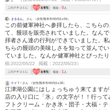
0
このクチコミに
現在：
人
まるるん。
さん （女性/熊本市/40代/Lv.56）
この前健軍神社へ参拝したら、こちらの
て、饅頭を販売されていました。なんで
拝者さん達の行列ができていました。私
ちらの饅頭の美味しさを知って並んでい
ていました。なんか健軍神社とぴった
稿:2022/05/22 掲載：2022/05/23）
1
このクチコミに
現在：
人
ケイＴ~
さん （女性/熊本市/40代/Lv.38）
江津湖公園にはしょっちゅう来てますが
店の入り口に「氷」の文字が！！行って
フトクリーム・かき氷・団子・大福・テ