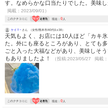
す。なめらかな口当たりでした。美味
掲載：2023/09/01）
0
このクチコミに
現在：
人
ケイＴ~
さん （女性/熊本市/40代/Lv.38）
天気もよく、お店には10人ほど「カキ
た。外にも座るところがあり、とても多
ごと入った大福などがあり、美味しそう
もありましたよ！
（投稿:2023/05/27 掲載：2
0
このクチコミに
現在：
人