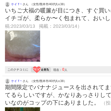
ケイＴ~
さん （女性/熊本市/40代/Lv.38）
いちご大福の暖簾が目につき、すぐ買い
イチゴが、柔らか〜く包まれて、おい
稿:2023/03/13 掲載：2023/03/14）
0
このクチコミに
現在：
人
ケイＴ~
さん （女性/熊本市/40代/Lv.38）
期間限定でバナナジュースを出されてま
てるらしいですが、かなりあっさりし
いなのがコップの下にありました。
（投稿