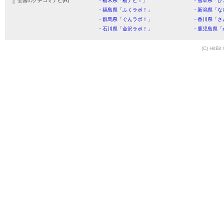
全国のクチコミナビ(R)
・栃木県「栃ナビ！」
・熊本県「ひ
・福島県「ふくラボ！」
・新潟県「な
・群馬県「ぐんラボ！」
・香川県「さ
・石川県「金沢ラボ！」
・鹿児島県「
(C) HitBit