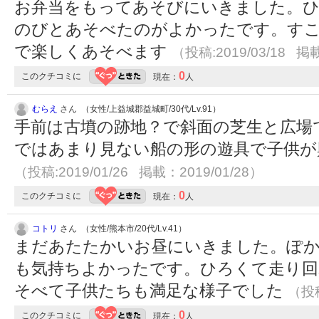
お弁当をもってあそびにいきました。ひ
のびとあそべたのがよかったです。す
で楽しくあそべます
（投稿:2019/03/18 掲載
0
このクチコミに
現在：
人
むらえ
さん （女性/上益城郡益城町/30代/Lv.91）
手前は古墳の跡地？で斜面の芝生と広場
ではあまり見ない船の形の遊具で子供が
（投稿:2019/01/26 掲載：2019/01/28）
0
このクチコミに
現在：
人
コトリ
さん （女性/熊本市/20代/Lv.41）
まだあたたかいお昼にいきました。ぽ
も気持ちよかったです。ひろくて走り回
そべて子供たちも満足な様子でした
（投稿
0
このクチコミに
現在：
人