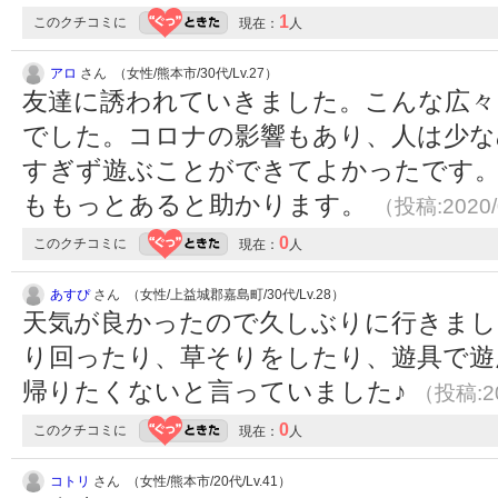
1
このクチコミに
現在：
人
アロ
さん （女性/熊本市/30代/Lv.27）
友達に誘われていきました。こんな広々
でした。コロナの影響もあり、人は少な
すぎず遊ぶことができてよかったです。
ももっとあると助かります。
（投稿:2020/
0
このクチコミに
現在：
人
あすぴ
さん （女性/上益城郡嘉島町/30代/Lv.28）
天気が良かったので久しぶりに行きまし
り回ったり、草そりをしたり、遊具で遊
帰りたくないと言っていました♪
（投稿:20
0
このクチコミに
現在：
人
コトリ
さん （女性/熊本市/20代/Lv.41）