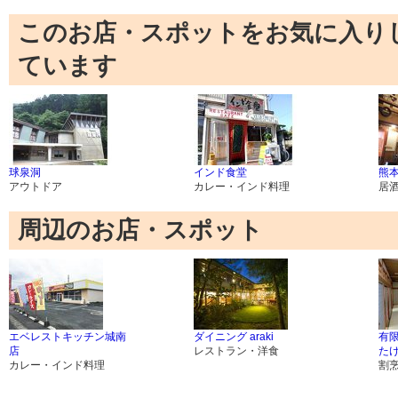
このお店・スポットをお気に入り
ています
球泉洞
インド食堂
熊
アウトドア
カレー・インド料理
居
周辺のお店・スポット
エベレストキッチン城南
ダイニング araki
有限
店
レストラン・洋食
た
カレー・インド料理
割