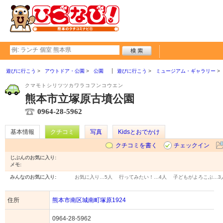
遊びに行こう
アウトドア・公園
公園
遊びに行こう
ミュージアム・ギャラリー
クマモトシリツツカワラコフンコウエン
熊本市立塚原古墳公園
0964-28-5962
基本情報
クチコミ
写真
Kidsとおでかけ
クチコミを書く
チェックイン
じぶんのお気に入り:
メモ:
みんなのお気に入り:
お気に入り…
5人
行ってみたい！…
4人
子どもがよろこぶ…
3
住所
熊本市南区城南町塚原1924
0964-28-5962