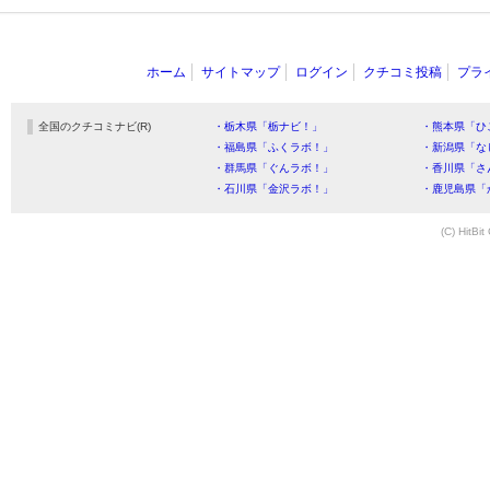
ホーム
サイトマップ
ログイン
クチコミ投稿
プラ
全国のクチコミナビ(R)
・栃木県「栃ナビ！」
・熊本県「ひ
・福島県「ふくラボ！」
・新潟県「な
・群馬県「ぐんラボ！」
・香川県「さ
・石川県「金沢ラボ！」
・鹿児島県「
(C) HitBit