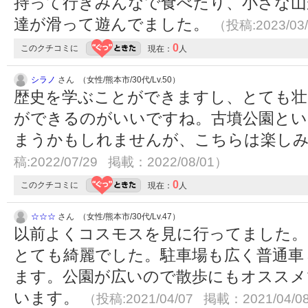
持って行きみんなで食べたり、小さな山
達が滑って遊んでました。
（投稿:2023/03
0
このクチコミに
現在：
人
シラノ
さん （女性/熊本市/30代/Lv.50）
歴史を学ぶことができますし、とても壮
ができるのがいいですね。古墳公園とい
まうかもしれませんが、こちらは楽し
稿:2022/07/29 掲載：2022/08/01）
0
このクチコミに
現在：
人
☆☆☆
さん （女性/熊本市/30代/Lv.47）
以前よくコスモスを見に行ってました。
とても綺麗でした。駐車場も広く普通車
ます。公園が広いので散歩にもオススメ
います。
（投稿:2021/04/07 掲載：2021/04/0