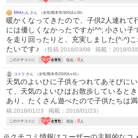
ERAたん
さん （女性/熊本市/30代/Lv.39）
暖かくなってきたので、子供2人連れて
には優しくなかったですが^^; 小さい
を走り回ったりと、充実しました(^-^
たいです♪
（投稿:2018/03/08 掲載：2018/03/
0
このクチコミに
現在：
人
コトリ
さん （女性/熊本市/20代/Lv.41）
天気のよいひに子供をつれてあそびに
て、天気のよいひはお散歩しているとき
あり、たくさん遊べたので子供たちは
稿:2018/01/23 掲載：2018/01/23）
0
このクチコミに
現在：
人
※クチコミ情報はユーザーの主観的なコ