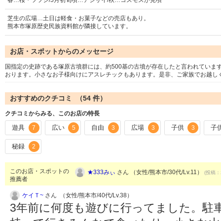
春…桜・ツツジ/5月初旬頃…アジサイ/秋…コスモスが見頃
芝生の広場…土日は軽食・お菓子などの売店もあり。
熊本市塚原歴史民族資料館が隣接しています。
お店・スポットからのメッセージ
国指定の史跡である塚原古墳群には、約500基の古墳が存在したと言われていま
おります。小さなお子様向けにアスレチックもあります。是非、ご家族でお越し
おすすめのクチコミ （
54
件）
クチコミからみる、このお店の特長
遊具
広い
自由
広場
子供
子
7
5
3
3
3
秘録
2
このお店・スポットの
★333みぃ
さん （女性/熊本市/30代/Lv.11）
(投稿：2
推薦者
ケイＴ~
さん （女性/熊本市/40代/Lv.38）
3年前に何度も遊びに行ってました。駐