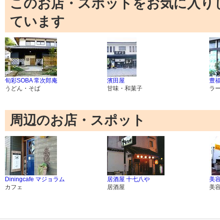
このお店・スポットをお気に入り
ています
旬彩SOBA 常次郎庵
濱田屋
豊
うどん・そば
甘味・和菓子
ラ
周辺のお店・スポット
Diningcafe マジョラム
居酒屋 十七八や
美容
カフェ
居酒屋
美