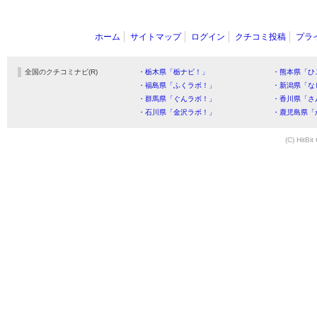
ホーム
サイトマップ
ログイン
クチコミ投稿
プラ
全国のクチコミナビ(R)
・栃木県「栃ナビ！」
・熊本県「ひ
・福島県「ふくラボ！」
・新潟県「な
・群馬県「ぐんラボ！」
・香川県「さ
・石川県「金沢ラボ！」
・鹿児島県「
(C) HitBit