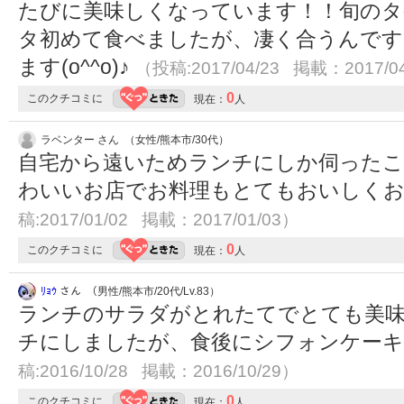
たびに美味しくなっています！！旬のタ
タ初めて食べましたが、凄く合うんです
ます(o^^o)♪
（投稿:2017/04/23 掲載：2017/0
0
このクチコミに
現在：
人
ラベンター さん （女性/熊本市/30代）
自宅から遠いためランチにしか伺った
わいいお店でお料理もとてもおいしく
稿:2017/01/02 掲載：2017/01/03）
0
このクチコミに
現在：
人
ﾘｮｳ
さん （男性/熊本市/20代/Lv.83）
ランチのサラダがとれたてでとても美
チにしましたが、食後にシフォンケー
稿:2016/10/28 掲載：2016/10/29）
0
このクチコミに
現在：
人