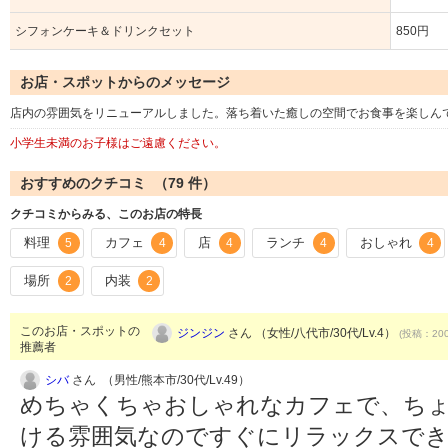
シフォンケーキ＆ドリンクセット
850円
お店・スポットからのメッセージ
店内の雰囲気をリニューアルしました。落ち着いた癒しの空間でお食事を楽しん
小学生未満のお子様はご遠慮ください。
おすすめのクチコミ （
79
件）
クチコミからみる、このお店の特長
料理
カフェ
店
ランチ
おしゃれ
5
4
4
4
4
場所
内装
2
2
このお店・スポットの
ジンジン
さん （女性/八代市/30代/Lv.4）
(投稿：200
推薦者
シバ
さん （男性/熊本市/30代/Lv.49）
めちゃくちゃおしゃれなカフェで、ち
ける雰囲気なのですぐにリラックスでき