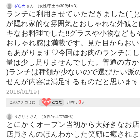
ざらめ
さん （女性/宇土市/30代/Lv.3）
ランチに利用させていただきました( ¨̮
が隠れ家的な雰囲気とおしゃれな外観と
キなお料理でした!!グラスや小物など
おしゃれ感は満載です。見た目からおい
もあがります♡今回はお肉のランチにし
量は少し足りませんでした。普通の方から
)ランチは種類が少ないので選びたい派
せんが内容は満足するものだと思いま
2018/01/19）
0
このクチコミに
現在：
人
りさりさ さん （女性/宇土市/30代）
とにかくオープン当初から大好きなお店で
店員さんのほんわかした笑顔に癒されます