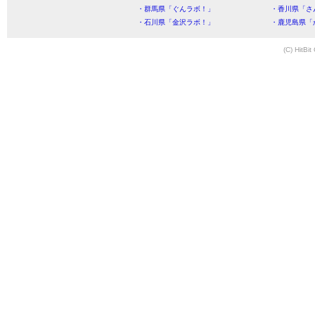
・群馬県「ぐんラボ！」
・香川県「さ
・石川県「金沢ラボ！」
・鹿児島県「
(C) HitBit