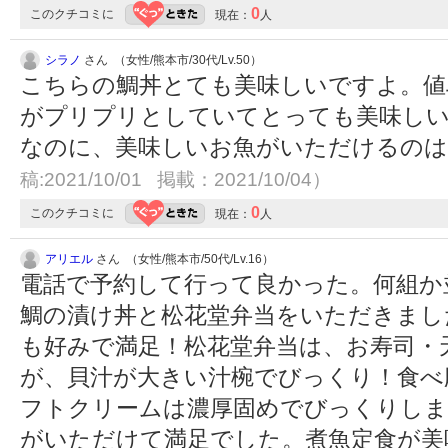
0
このクチコミに
現在：
人
シラノ
さん （女性/熊本市/30代/Lv.50）
こちらの鯛丼とても美味しいですよ。値
がプリプリとしていてとっても美味し
なのに、美味しいお魚がいただけるの
稿:2021/10/01 掲載：2021/10/04）
0
このクチコミに
現在：
人
アリエル
さん （女性/熊本市/50代/Lv.16）
電話で予約して行って良かった。何組か
鯛の漬け丼と松花堂弁当をいただきまし
も好みで満足！松花堂弁当は、お寿司・
が、貝汁が大きい汁椀でびっくり！食べ
フトクリームは濃厚固めでびっくりしま
がいただけて満足でした。煮魚定食が美