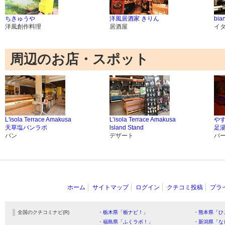
ちきゅうや
洋風居酒家 きりん
bia
洋風創作料理
居酒屋
イ
周辺のお店・スポット
L'isola Terrace Amakusa
L’isola Terrace Amakusa
や
天草塩パンラボ
lsland Stand
足
パン
デザート
バ
ホーム
サイトマップ
ログイン
クチコミ投稿
プラ
全国のクチコミナビ(R)
・栃木県「栃ナビ！」
・熊本県「ひ
・福島県「ふくラボ！」
・新潟県「な