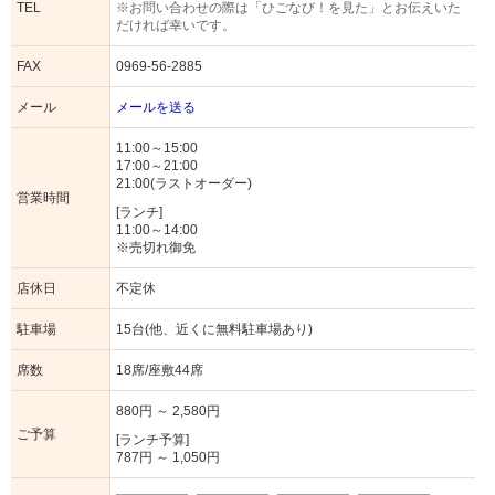
TEL
※お問い合わせの際は「ひごなび！を見た」とお伝えいた
だければ幸いです。
FAX
0969-56-2885
メール
メールを送る
11:00～15:00
17:00～21:00
21:00(ラストオーダー)
営業時間
[ランチ]
11:00～14:00
※売切れ御免
店休日
不定休
駐車場
15台(他、近くに無料駐車場あり)
席数
18席/座敷44席
880円 ～ 2,580円
ご予算
[ランチ予算]
787円 ～ 1,050円