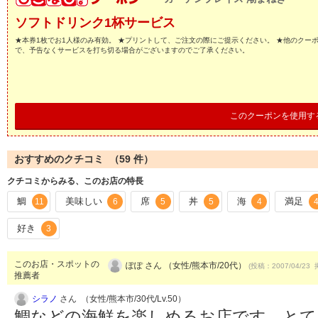
ソフトドリンク1杯サービス
★本券1枚でお1人様のみ有効。 ★プリントして、ご注文の際にご提示ください。 ★他のクー
で、予告なくサービスを打ち切る場合がございますのでご了承ください。
このクーポンを使用す
おすすめのクチコミ （
59
件）
クチコミからみる、このお店の特長
鯛
美味しい
席
丼
海
満足
11
6
5
5
4
好き
3
このお店・スポットの
ぽぽ さん （女性/熊本市/20代）
(投稿：2007/04/23 
推薦者
シラノ
さん （女性/熊本市/30代/Lv.50）
鯛などの海鮮を楽しめるお店です。とて