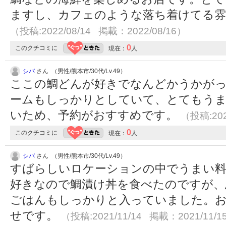
ますし、カフェのような落ち着けてる雰
（投稿:2022/08/14 掲載：2022/08/16）
0
このクチコミに
現在：
人
シバ
さん （男性/熊本市/30代/Lv.49）
ここの鯛どんが好きでなんどかうかが
ームもしっかりとしていて、とてもうま
いため、予約がおすすめです。
（投稿:202
0
このクチコミに
現在：
人
シバ
さん （男性/熊本市/30代/Lv.49）
すばらしいロケーションの中でうまい料
好きなので鯛漬け丼を食べたのですが、
ごはんもしっかりと入っていました。お
せです。
（投稿:2021/11/14 掲載：2021/11/1