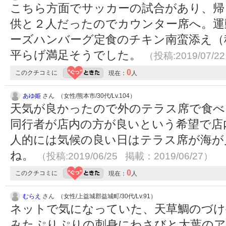
こちら方面でサッカーの試合があり、帰
供と２人だったのでカウンター席へ。運
ーズハンバーグ定食のチキン南蛮添え（
平らげ満足そうでした。
（投稿:2019/07/2
0
このクチコミに
現在：
人
あゆ姫
さん （女性/熊本市/30代/Lv.104）
天気が良かったので外のテラス席で食べ
同行者が店内の方が良いという希望で店
人的には気候の良い日はテラス席が海が
ね。
（投稿:2019/06/25 掲載：2019/06/27）
0
このクチコミに
現在：
人
むらえ
さん （女性/上益城郡益城町/30代/Lv.91）
ネットで気になっていた、天草鯛のづけ
みたぷりぷりの刺身にわさびと大葉のア