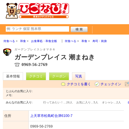
何食べる
和食
お食事処・和食全般
何食べる
和食
寿司・刺身
ガーデンプレイスシオマネキ
ガーデンプレイス 潮まねき
0969-56-2769
基本情報
クチコミ
クーポン
写真
クチコミを書く
チェックイン
じぶんのお気に入り:
メモ:
みんなのお気に入り:
行ってみたい！…
26人
お気に入り…
5人
オシャレ…
2人
住所
上天草市松島町合津6100-7
0969-56-2769