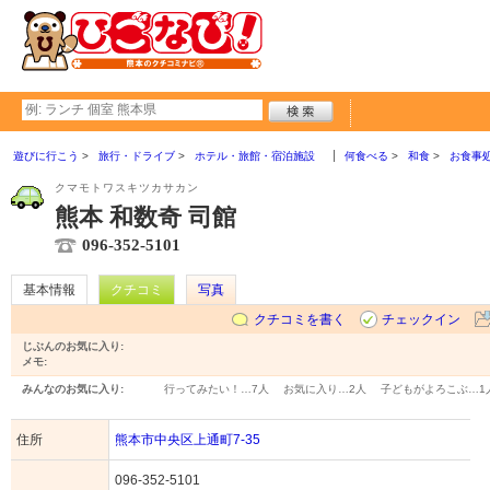
遊びに行こう
旅行・ドライブ
ホテル・旅館・宿泊施設
何食べる
和食
お食事
クマモトワスキツカサカン
熊本 和数奇 司館
096-352-5101
基本情報
クチコミ
写真
クチコミを書く
チェックイン
じぶんのお気に入り:
メモ:
みんなのお気に入り:
行ってみたい！…
7人
お気に入り…
2人
子どもがよろこぶ…
1
住所
熊本市中央区上通町7-35
096-352-5101