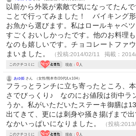
以前から外装が素敵で気になってたんで
ことで行ってみました！ バイキング形式
お魚から選びます。私はロールキャベツ
すごくおいしかったです。他のお料理も
なのも嬉しいです。チョコレートファウ
まいました。
（投稿:2014/02/11 掲載：2014/
0
このクチコミに
現在：
人
あゆ姫
さん （女性/熊本市/20代/Lv.104）
フラっとランチに立ち寄ったところ、本
さでびっくり♪ なのにお値段は街中ラ
うか。私がいただいたステーキ御膳は13
出てきて、更には刺身や掻き揚げまで出
なかいっぱいになりました。
（投稿:2013/
0
このクチコミに
現在：
人