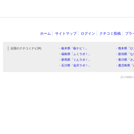
ホーム
サイトマップ
ログイン
クチコミ投稿
プラ
全国のクチコミナビ(R)
・栃木県「栃ナビ！」
・熊本県「ひ
・福島県「ふくラボ！」
・新潟県「な
・群馬県「ぐんラボ！」
・香川県「さ
・石川県「金沢ラボ！」
・鹿児島県「
(C) HitBit