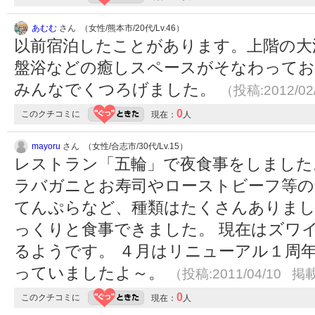
あむむ
さん （女性/熊本市/20代/Lv.46）
以前宿泊したことがあります。上階の大
盤浴などの癒しスペースがそなわってお
みんなでくつろげました。
（投稿:2012/02
0
このクチコミに
現在：
人
mayoru
さん （女性/合志市/30代/Lv.15）
レストラン「五輪」で夜食事をしました
ラバガニとお寿司やローストビーフ等の
てんぷらなど、種類はたくさんありまし
っくりと食事できました。 現在はズワ
るようです。 ４月はリニューアル１周
っていましたよ～。
（投稿:2011/04/10 掲載
0
このクチコミに
現在：
人