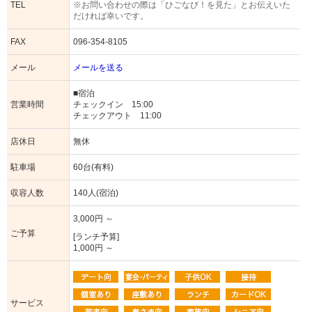
TEL
※お問い合わせの際は「ひごなび！を見た」とお伝えいた
だければ幸いです。
FAX
096-354-8105
メール
メールを送る
■宿泊
営業時間
チェックイン 15:00
チェックアウト 11:00
店休日
無休
駐車場
60台(有料)
収容人数
140人(宿泊)
3,000円 ～
ご予算
[ランチ予算]
1,000円 ～
サービス