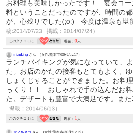
お料理も美味しかったです！ 宴会コー
料ということだったのですが、時間の都
が、心残りでした(;o;) 今度は温泉も
稿:2014/07/23 掲載：2014/07/24）
0
このクチコミに
現在：
人
mizuking
さん （女性/熊本市/30代/Lv.17）
ランチバイキングが気になっていて、
た。お店のかたの接客もとてもよく、ゆ
しょくじすることができました。お料理
っくり！！ おしゃれで手の込んだお料
た。デザートも豊富で大満足です。ま
掲載：2014/06/13）
1
このクチコミに
現在：
人
マヌルネコ
さん （女性/熊本市/30代/Lv.19）