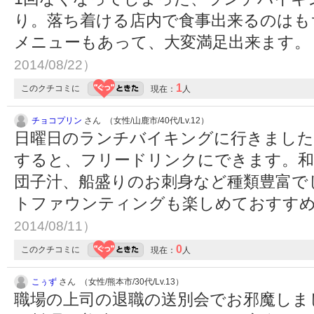
り。落ち着ける店内で食事出来るのはも
メニューもあって、大変満足出来ます
2014/08/22）
1
このクチコミに
現在：
人
チョコプリン
さん （女性/山鹿市/40代/Lv.12）
日曜日のランチバイキングに行きました。
すると、フリードリンクにできます。和
団子汁、船盛りのお刺身など種類豊富で
トファウンティングも楽しめておすす
2014/08/11）
0
このクチコミに
現在：
人
こぅず
さん （女性/熊本市/30代/Lv.13）
職場の上司の退職の送別会でお邪魔しました