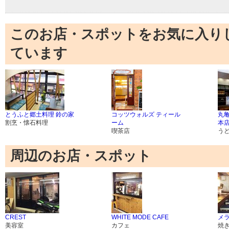
このお店・スポットをお気に入り
ています
とうふと郷土料理 鈴の家
コッツウォルズ ティール
丸
割烹・懐石料理
ーム
本
喫茶店
う
周辺のお店・スポット
CREST
WHITE MODE CAFE
メ
美容室
カフェ
焼