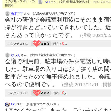
このお店・スポットの
あお
さん （女性/長崎県/30代/Lv.5）
(投稿：2007/01
推薦者
新米ママ
さん （女性/菊池郡大津町/20代/Lv.31）
会社の研修で会議室利用後にそのまま宿
掃が行きとどいていてきれいでした。
さんあって良かったです。
（投稿:2021/02
0
このクチコミに
現在：
人
むらえ
さん （女性/上益城郡益城町/30代/Lv.91）
会議で利用前、駐車場の件を電話した時
した。駐車場の入り口は少し狭く店の間
動車だったので無事停めれました。会議
べるので便利です。
（投稿:2017/11/01 掲載
0
このクチコミに
現在：
人
ﾘｮｳ
さん （男性/熊本市/20代/Lv.83）
1回なくなってしまった、ランチバイキ