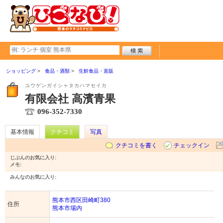
ショッピング
食品・酒類
生鮮食品・直販
ユウゲンガイシャタカハマセイカ
有限会社 高濱青果
096-352-7330
基本情報
クチコミ
写真
クチコミを書く
チェックイン
じぶんのお気に入り:
メモ:
みんなのお気に入り:
熊本市西区田崎町380
住所
熊本市場内