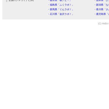
全国のクチコミナビ(R)
・栃木県「栃ナビ！」
・熊本県「ひ
・福島県「ふくラボ！」
・新潟県「な
・群馬県「ぐんラボ！」
・香川県「さ
・石川県「金沢ラボ！」
・鹿児島県「
(C) HitBit