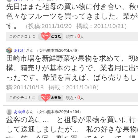
先日はまた祖母の買い物に付き合い、秋
色々なフルーツを買ってきました。梨が
す。
（投稿:2011/10/20 掲載：2011/10/21）
0
このクチコミに
現在：
人
あむむ
さん （女性/熊本市/20代/Lv.46）
田崎市場を新鮮野菜や果物を求めて、初
構、箱売りが基本のようで、業者用に出
ったです。希望を言えば、ばら売りも
稿:2011/10/18 掲載：2011/10/19）
0
このクチコミに
現在：
人
あゆ姫
さん （女性/熊本市/20代/Lv.104）
盆客の為に… と祖母が果物を買いに行
して送迎しましたが… 私の好きな果物