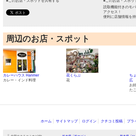
■
このお店・スポットを共有する
■
このお店・スポッ
読取機能付きのモバ
アクセス！
便利に店舗情報を持
周辺のお店・スポット
カレーハウス Hanmer
花くらぶ
ち
カレー・インド料理
花
広
お
た
ホーム
サイトマップ
ログイン
クチコミ投稿
プラ