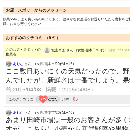
お店・スポットからのメッセージ
創業55年。より良いものをより安く。健やかな食生活をお送りいただく食材を
軽にお立ち寄りください。
おすすめのクチコミ （
9
件）
このお店・スポットの
城山まま さん （女性/熊本市/40代）
(投稿：2011/07
推薦者
あむむ
さん （女性/熊本市/20代/Lv.46）
ここ数日あいにくの天気だったので、野
んでしたが、新鮮さは一番でしょう。
稿:2015/04/08 掲載：2015/04/08）
0
このクチコミに
現在：
人
あむむ
さん （女性/熊本市/20代/Lv.46）
あまり田崎市場は一般のお客さんが多く
すが、こちらは小売から新鮮野菜や果