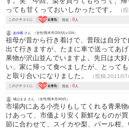
す。笑 今回、梨を買ってもらって、帰
っても甘くっておいしかったです。
（投稿
0
このクチコミに
現在：
人
あゆ姫
さん （女性/熊本市/20代/Lv.104）
祖母が昔から行き着けで、普段は自分で
出て行きますが、たまに車で送ってあげ
果物が沢山並んでいますよ。先日は大好
い、家に帰って食べましたが、とっても
と取り合いになりました。
（投稿:2011/07
0
このクチコミに
現在：
人
城山まま さん （女性/熊本市/40代）
市場内にある小売りもしてくれる青果物
けあって、市価より安く新鮮なものが買
節に合わせて、スイカや梨、パール柑、