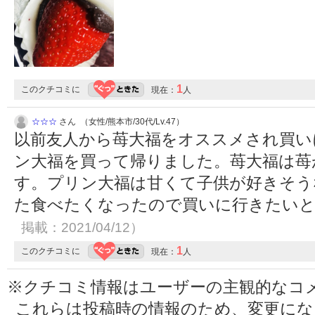
1
このクチコミに
現在：
人
☆☆☆
さん （女性/熊本市/30代/Lv.47）
以前友人から苺大福をオススメされ買い
ン大福を買って帰りました。苺大福は苺
す。プリン大福は甘くて子供が好きそう
た食べたくなったので買いに行きたい
掲載：2021/04/12）
1
このクチコミに
現在：
人
※クチコミ情報はユーザーの主観的なコ
これらは投稿時の情報のため、変更に