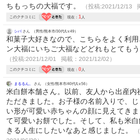
ちもっちの大福です。
（投稿:2021/12/13 
1
このクチコミに
現在：
人
シバ
さん （男性/熊本市/30代/Lv.49）
和菓子大好きなので、こちらをよく利用
ン大福にいちご大福などどれもとてもう
（投稿:2021/12/01 掲載：2021/12/02）
0
このクチコミに
現在：
人
まるるん。
さん （女性/熊本市/40代/Lv.56）
米白餅本舗さん。以前、友人から出産内
ただきました。お子様の名前入りで、じ
い形が可愛い赤ちゃんの顔に見えてきま
て可愛いお餅でした。そして、私も米白
きる人生にしたいなあと感じました。
（