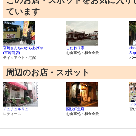
このお店・スポットをお気に入り
ています
宮崎さんちのからあげや
こだわり亭
cho
(宮崎商店)
お食事処・和食全般
Sep
テイクアウト・宅配
バ
周辺のお店・スポット
ソ
チュチュルリュ
國枝鮮魚店
習
レディース
お食事処・和食全般