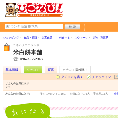
ショッピング
食品・酒類
加工食品
何食べる
スウィーツ
甘味・和菓子
ヨネハクモチホンポ
米白餅本舗
096-352-2367
基本情報
クチコミ
写真
クチコミ探検隊！
クチコミを書く
チェックイン
じぶんのお気に入り:
メモ:
みんなのお気に入り:
行ってみたい！…
18人
お気に入り…
6人
手土産…
5人
全