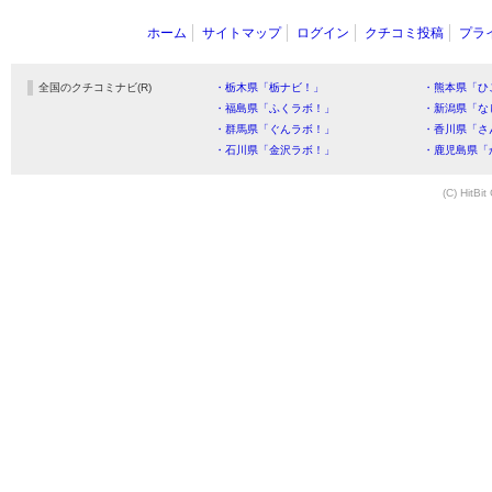
ホーム
サイトマップ
ログイン
クチコミ投稿
プラ
全国のクチコミナビ(R)
・栃木県「栃ナビ！」
・熊本県「ひ
・福島県「ふくラボ！」
・新潟県「な
・群馬県「ぐんラボ！」
・香川県「さ
・石川県「金沢ラボ！」
・鹿児島県「
(C) HitBit