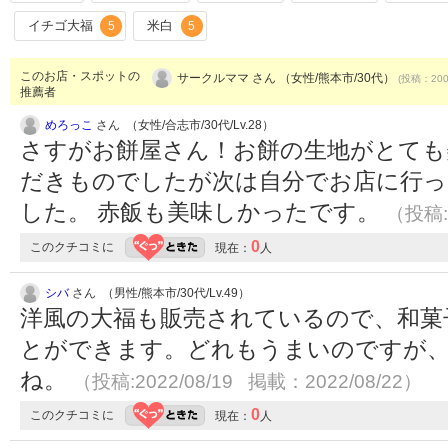
イチゴ大福
米白
5
5
このお店・スポットの
サークルママ さん （女性/熊本市/30代）
(投稿：2005
推薦者
めろっこ
さん （女性/合志市/30代/Lv.28）
さすがお餅屋さん！お餅の生地がとても
だきものでしたが次は自分でお店に行っ
した。 赤飯も美味しかったです。
（投稿:2
0
このクチコミに
現在：
人
シバ
さん （男性/熊本市/30代/Lv.49）
洋風の大福も販売されているので、和菓
とができます。どれもうまいのですが
ね。
（投稿:2022/08/19 掲載：2022/08/22）
0
このクチコミに
現在：
人