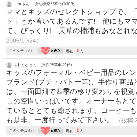
keru さん （女性/天草郡苓北町/30代）
ママとキッズのセレクトショップで、
ト」とか置いてあるんです! 他にもマ
て、びっくり! 天草の楠浦もあなどれ
2006/10/24）
0
このクチコミに
現在：
人
ふれんど さん （女性/天草市/40代）
キッズのフォーマル・ベビー用品のレン
ブランド(プチ・バトー等)、手作り商品
は、一面田畑で四季の移り変わりを視覚
しの空間いっぱいです。オーナーもとて
ているととても癒されます。コーヒーも
も是非、一度行ってみて下さい。
（投稿:2
0
このクチコミに
現在：
人