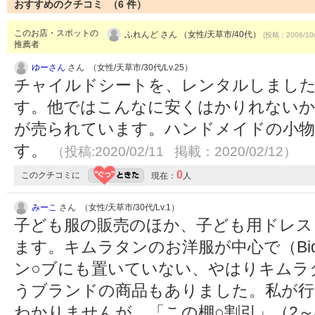
おすすめのクチコミ （
6
件）
このお店・スポットの
ふれんど さん （女性/天草市/40代）
(投稿：2006/10
推薦者
ゆーさん
さん （女性/天草市/30代/Lv.25）
チャイルドシートを、レンタルしました
す。他ではこんなに安くはかりれない
が売られています。ハンドメイドの小
す。
（投稿:2020/02/11 掲載：2020/02/12）
0
このクチコミに
現在：
人
みーこ
さん （女性/天草市/30代/Lv.1）
子ども服の販売のほか、子ども用ドレス
ます。キムラタンのお洋服が中心で（Bique
ン○ブにも置いていない、やはりキムラタンの
うブランドの商品もありました。私が行
わかりませんが、「この棚○割引」（2