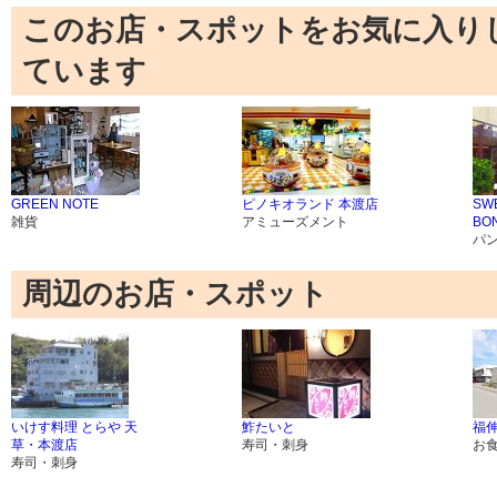
このお店・スポットをお気に入り
ています
GREEN NOTE
ピノキオランド 本渡店
SW
雑貨
アミューズメント
BO
パ
周辺のお店・スポット
いけす料理 とらや 天
鮓たいと
福伸
草・本渡店
寿司・刺身
お
寿司・刺身