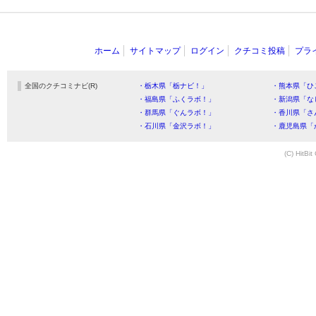
ホーム
サイトマップ
ログイン
クチコミ投稿
プラ
全国のクチコミナビ(R)
・栃木県「栃ナビ！」
・熊本県「ひ
・福島県「ふくラボ！」
・新潟県「な
・群馬県「ぐんラボ！」
・香川県「さ
・石川県「金沢ラボ！」
・鹿児島県「
(C) HitBit