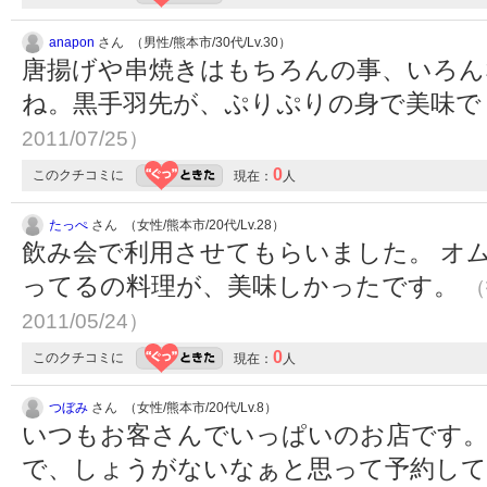
anapon
さん （男性/熊本市/30代/Lv.30）
唐揚げや串焼きはもちろんの事、いろん
ね。黒手羽先が、ぷりぷりの身で美味
2011/07/25）
0
このクチコミに
現在：
人
たっぺ
さん （女性/熊本市/20代/Lv.28）
飲み会で利用させてもらいました。 オ
ってるの料理が、美味しかったです。
（
2011/05/24）
0
このクチコミに
現在：
人
つぼみ
さん （女性/熊本市/20代/Lv.8）
いつもお客さんでいっぱいのお店です
で、しょうがないなぁと思って予約して