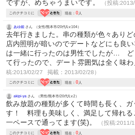
ですが、めちゃうまいです。
（投稿:2013/
0
このクチコミに
現在：
人
あゆ姫
さん （女性/熊本市/20代/Lv.104）
去年行きました。串の種類が色々ありど
店内照明が暗いのでデートなどにも良い
は一緒に行ったのは男性でしたが… ど
て行ったので、デート雰囲気は全く味
稿:2013/02/27 掲載：2013/02/28）
0
このクチコミに
現在：
人
akipi-ya
さん （男性/熊本市/20代/Lv.2）
飲み放題の種類が多くて時間も長く、ガ
す！ 料理も美味しく、満足して帰れる
一ペースで通ってます(笑)。
（投稿:2011/1
0
このクチコミに
現在：
人