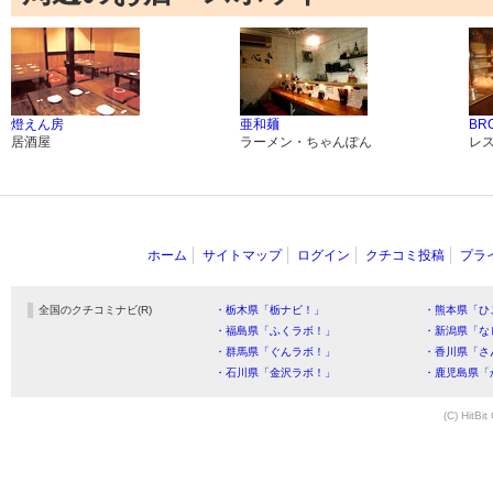
燈えん房
亜和麺
BR
居酒屋
ラーメン・ちゃんぽん
レ
ホーム
サイトマップ
ログイン
クチコミ投稿
プラ
全国のクチコミナビ(R)
・栃木県「栃ナビ！」
・熊本県「ひ
・福島県「ふくラボ！」
・新潟県「な
・群馬県「ぐんラボ！」
・香川県「さ
・石川県「金沢ラボ！」
・鹿児島県「
(C) HitBit