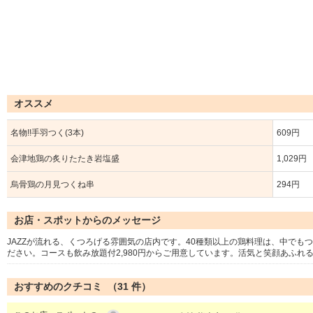
オススメ
名物!!手羽つく(3本)
609円
会津地鶏の炙りたたき岩塩盛
1,029円
烏骨鶏の月見つくね串
294円
お店・スポットからのメッセージ
JAZZが流れる、くつろげる雰囲気の店内です。40種類以上の鶏料理は、中で
ださい。コースも飲み放題付2,980円からご用意しています。活気と笑顔あふれ
おすすめのクチコミ （
31
件）