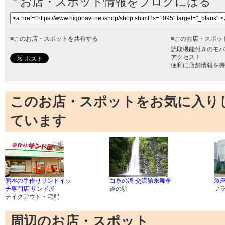
お店・スポット情報をブログにはる
■
このお店・スポットを共有する
■
このお店・スポッ
読取機能付きのモバ
アクセス！
便利に店舗情報を持
このお店・スポットをお気に入り
ています
熊本の手作りサンドイッ
白糸の滝 交流館糸舞季
魚
チ専門店 サンド屋
道の駅
フ
テイクアウト・宅配
周辺のお店・スポット