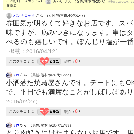
このお店・スポットの
みゃい さん （女性/熊本市/20代）
(投稿：2006/07/2
推薦者
パンナコッタ
さん （女性/熊本市/40代/Lv.7）
雰囲気が明るくて好きなお店です。スパ
味ですが、病みつきになります。串はタ
べるのも嬉しいです。ぼんじり塩が一
掲載：2016/04/12）
0
このクチコミに
現在：
人
ﾘｮｳ
さん （男性/熊本市/20代/Lv.83）
小洒落た焼鳥屋さんです。デートにもO
で、平日でも満席なことがしばしばあ
2016/02/27）
0
このクチコミに
現在：
人
ﾘｮｳ
さん （男性/熊本市/20代/Lv.83）
とり肉好きにはたまらないお店です。店