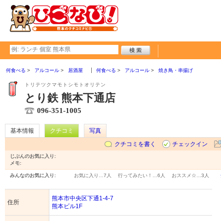
何食べる
アルコール
居酒屋
何食べる
アルコール
焼き鳥・串揚げ
トリテツクマモトシモトオリテン
とり鉄 熊本下通店
096-351-1005
基本情報
クチコミ
写真
クチコミを書く
チェックイン
じぶんのお気に入り:
メモ:
みんなのお気に入り:
お気に入り…
7人
行ってみたい！…
6人
おススメ☆…
3人
熊本市中央区下通1-4-7
住所
熊本ビル1F