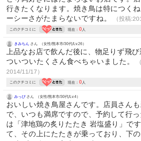
行きたくなります。焼き鳥は特につくね
ーシーさがたまらないですね。
（投稿:201
0
このクチコミに
現在：
人
きみちん
さん （女性/熊本市/30代/Lv.26）
上品なお店で飲んだ後に、物足りず飛び
ついついたくさん食べちゃいました。
（
2014/11/17）
0
このクチコミに
現在：
人
みっぴ
さん （女性/熊本市/30代/Lv.4）
おいしい焼き鳥屋さんです。店員さんも
で、いつも満席ですので、予約して行っ
は「津地鶏の炙りたたき 岩塩盛り」で
て、その上にたたきが乗っており、下の