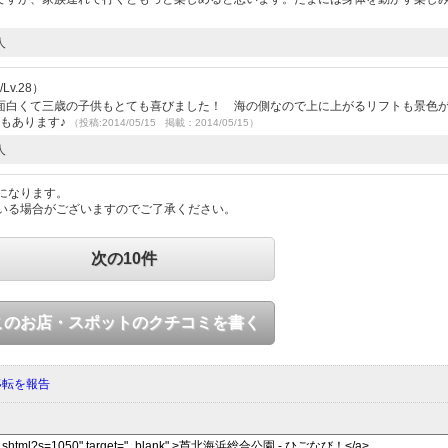
人
v.28）
面白くて三歳の子供もとても喜びました！ 海の側なので上に上がるリフトも景色
もあります♪
（投稿:2014/05/15 掲載：2014/05/15）
人
になります。
いる場合がございますのでご了承ください。
次の10件
このお店・スポットのクチコミを書く
移転を報告