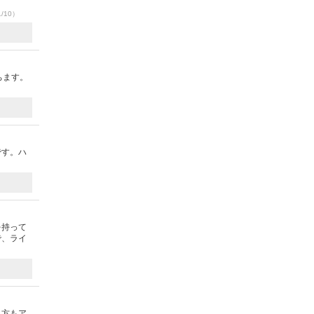
1/10）
ちます。
です。ハ
を持って
で、ライ
み方もア