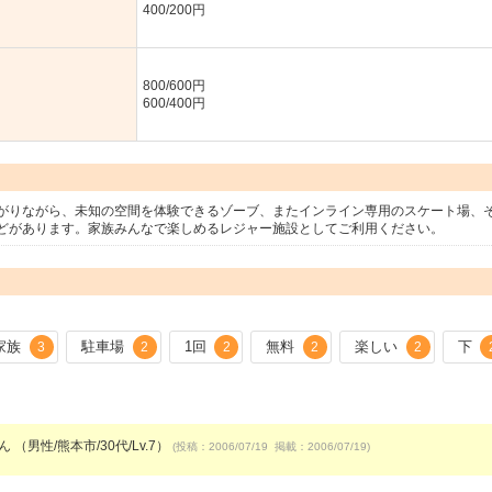
400/200円
800/600円
600/400円
がりながら、未知の空間を体験できるゾーブ、またインライン専用のスケート場、
どがあります。家族みんなで楽しめるレジャー施設としてご利用ください。
家族
駐車場
1回
無料
楽しい
下
3
2
2
2
2
ん （男性/熊本市/30代/Lv.7）
(投稿：2006/07/19 掲載：2006/07/19)