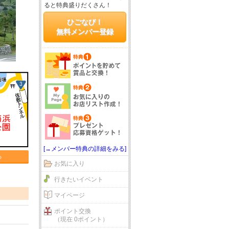
ると特典盛りだくさん！
ひごなび！
無料メンバー登録
[→メンバー特典の詳細をみる]
る
お気に入り
行きたいイベント
マイページ
ポイント交換
（現在 0ポイント）