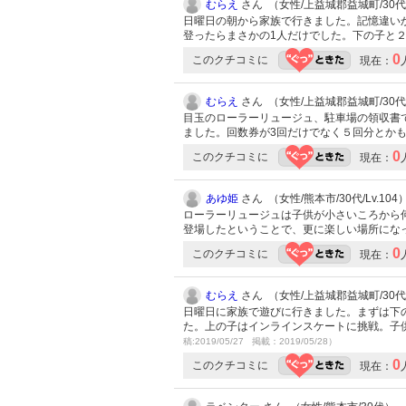
むらえ
さん （女性/上益城郡益城町/30代/L
日曜日の朝から家族で行きました。記憶違い
登ったらまさかの1人だけでした。下の子と
0
このクチコミに
現在：
むらえ
さん （女性/上益城郡益城町/30代/L
目玉のローラーリュージュ、駐車場の領収書
ました。回数券が3回だけでなく５回分とか
0
このクチコミに
現在：
あゆ姫
さん （女性/熊本市/30代/Lv.104
ローラーリュージュは子供が小さいころから
登場したということで、更に楽しい場所にな
0
このクチコミに
現在：
むらえ
さん （女性/上益城郡益城町/30代/L
日曜日に家族で遊びに行きました。まずは下
た。上の子はインラインスケートに挑戦。子
稿:2019/05/27 掲載：2019/05/28）
0
このクチコミに
現在：