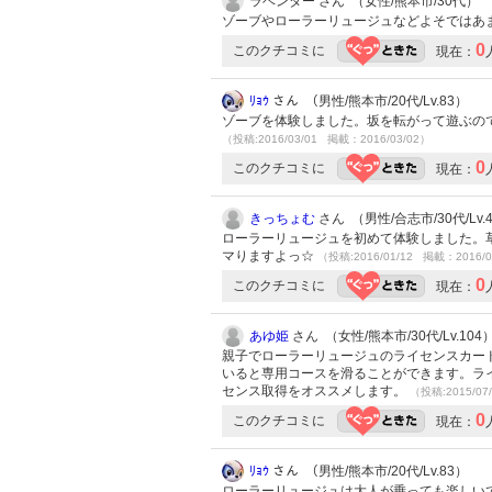
ラベンター さん （女性/熊本市/30代）
ゾーブやローラーリュージュなどよそではあ
0
このクチコミに
現在：
ﾘｮｳ
さん （男性/熊本市/20代/Lv.83）
ゾーブを体験しました。坂を転がって遊ぶの
（投稿:2016/03/01 掲載：2016/03/02）
0
このクチコミに
現在：
きっちょむ
さん （男性/合志市/30代/Lv.
ローラーリュージュを初めて体験しました。
マりますよっ☆
（投稿:2016/01/12 掲載：2016/0
0
このクチコミに
現在：
あゆ姫
さん （女性/熊本市/30代/Lv.104
親子でローラーリュージュのライセンスカー
いると専用コースを滑ることができます。ラ
センス取得をオススメします。
（投稿:2015/07
0
このクチコミに
現在：
ﾘｮｳ
さん （男性/熊本市/20代/Lv.83）
ローラーリュージュは大人が乗っても楽しい