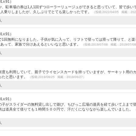
v.91）
か、駐車場の券は1人1回ずつローラーリュージュができると思っていて、皆で歩い
２人乗りしましたが、久しぶりでとても楽しかったです。
（投稿:2022/04/05 掲載：202
人
v.91）
で1回無料になりました。子供が気に入って、リフトで登っては滑って降りて、と楽
もあって、家族で分けあえるといいなと思います。
（投稿:2019/07/08 掲載：2019/07/0
人
）
何度も利用していて、親子でライセンスカードを持っていますが、サーキット用の
ったと思います。
（投稿:2019/06/25 掲載：2019/06/27）
人
v.91）
の子がスライダーの無料貸し出しで遊び、ちびっこ広場の遊具を経て歩いて上まで
供は道具全て借りても１時間５００円で、汗だくになりながら楽しんでいました。
人