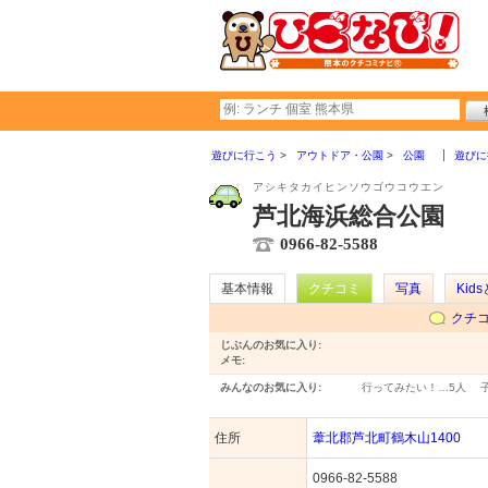
遊びに行こう
アウトドア・公園
公園
遊びに
アシキタカイヒンソウゴウコウエン
芦北海浜総合公園
0966-82-5588
基本情報
クチコミ
写真
Kid
クチ
じぶんのお気に入り:
メモ:
みんなのお気に入り:
行ってみたい！…
5人
住所
葦北郡芦北町鶴木山1400
0966-82-5588