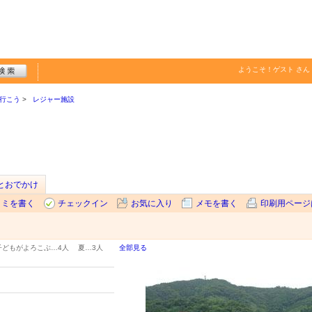
ようこそ！
ゲスト
さん
行こう
レジャー施設
sとおでかけ
コミを書く
チェックイン
お気に入り
メモを書く
印刷用ページ
子どもがよろこぶ…
4人
夏…
3人
全部見る