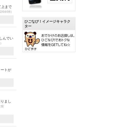
て上まで
2/04/06）
ひごなび！イメージキャラク
ター
しんでい
8）
カートが
登りまし
（投