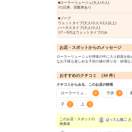
■ローラーリュージュ(大人/小人)
※1日券、回数券あり
■ゾーブ
ウェットタイプ(大人/小人※2人以上)
ハーネスタイプ(大人/小人)
※7～8月はウェットタイプのみ
お店・スポットからのメッセージ
ローラーリュージュや球体の中に入り斜面を転
なお子様も楽しめる子供の城や滑り台・砂場な
おすすめのクチコミ （
34
件）
クチコミからみる、このお店の特長
ローラーリュージュ
子供
3
3
子
上
2
2
このお店・スポットの
ばってん慎二
さ
推薦者