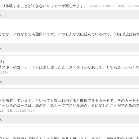
まり体験することができないレジャーが楽しめます。
（投稿:2017/01/09 掲載：2017/0
人
ですが、それがとても面白いです。いつも人が沢山並んでいるので、30分以上は待
人
43）
草スキーやゴーカートとはまた違った楽しさ・スリルがあって、とても楽しかった
1/13）
人
）
ドを所有しています。といっても数回利用すると取得できるカードで、そのカード
イセンスのコースは、急斜面、急カーブでスリル満点。更に楽しむことができるの
/21 掲載：2015/07/22）
人
ですが、家族連れで行くともっと楽しめると思います。たまには身体を動かす楽し