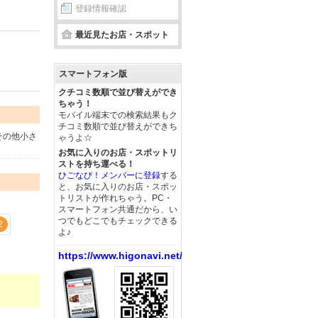
登録情報確認
最近見たお店・スポット
スマートフォン版
クチコミ数順で並び替えができ
ちゃう！
モバイル端末での検索結果もク
チコミ数順で並び替えができち
その他小さ
ゃうよ☆
お気に入りのお店・スポットリ
ストを持ち運べる！
ひごなび！メンバーに登録
する
と、お気に入りのお店・スポッ
トリストが作れちゃう。PC・
スマートフォン共通だから、い
つでもどこでもチェックできる
2
よ♪
https://www.higonavi.net/