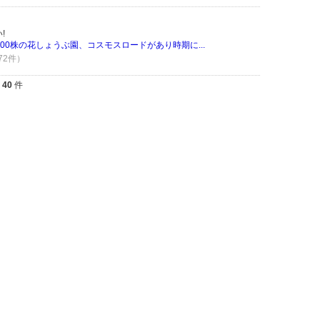
!
0000株の花しょうぶ園、コスモスロードがあり時期に...
 72件）
全
40
件