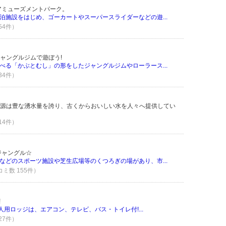
アミューズメントパーク。
泊施設をはじめ、ゴーカートやスーパースライダーなどの遊...
 54件）
ャングルジムで遊ぼう!
べる「かぶとむし」の形をしたジャングルジムやローラース...
 34件）
源は豊な湧水量を誇り、古くからおいしい水を人々へ提供してい
 14件）
ジャングル☆
などのスポーツ施設や芝生広場等のくつろぎの場があり、市...
コミ数 155件）
!
人用ロッジは、エアコン、テレビ、バス・トイレ付!...
 27件）