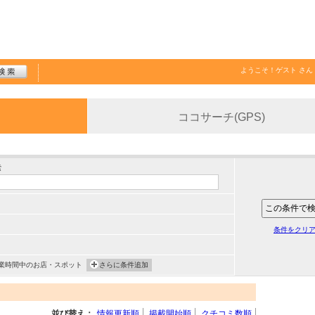
ようこそ！
ゲスト
さん
ココサーチ(GPS)
索
条件をクリ
業時間中のお店・スポット
さらに条件追加
並び替え：
情報更新順
掲載開始順
クチコミ数順