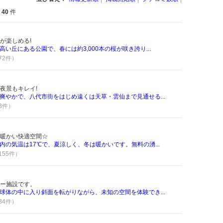
全
40
件
が楽しめる!
い丘にある公園で、春には約3,000本の桜が咲き誇り...
 72件）
夜景もキレイ!
爽やかで、八代市街をはじめ遠くは天草・雲仙まで見通せる...
 3件）
暖かい快適空間☆
内の気温は17℃で、夏涼しく、冬は暖かいです。無料の湧...
155件）
ー施設です。
球体の中に入り斜面を転がりながら、未知の空間を体験でき...
 34件）