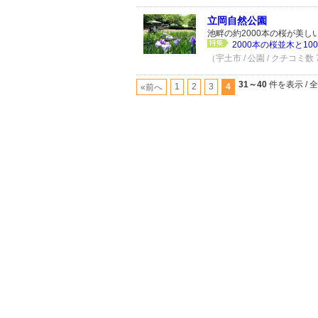
立岡自然公園
池畔の約2000本の桜が美しい
2000本の桜並木と1
（宇土市 / 公園 / クチコミ数
31～40
件を表示 / 
1
2
3
4
«前へ