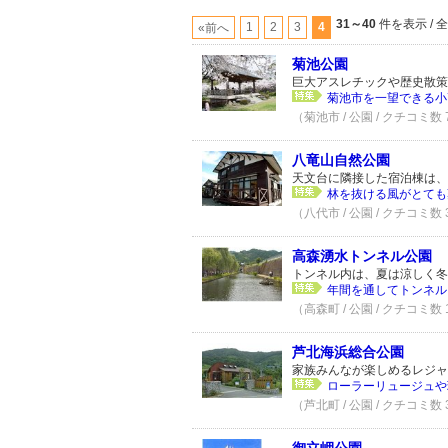
31～40
件を表示 / 
1
2
3
4
«前へ
菊池公園
巨大アスレチックや歴史散策
菊池市を一望できる小高
（菊池市 / 公園 / クチコミ数
八竜山自然公園
天文台に隣接した宿泊棟は、
林を抜ける風がとても
（八代市 / 公園 / クチコミ数
高森湧水トンネル公園
トンネル内は、夏は涼しく冬
年間を通してトンネル
（高森町 / 公園 / クチコミ数 
芦北海浜総合公園
家族みんなが楽しめるレジャ
ローラーリュージュや
（芦北町 / 公園 / クチコミ数