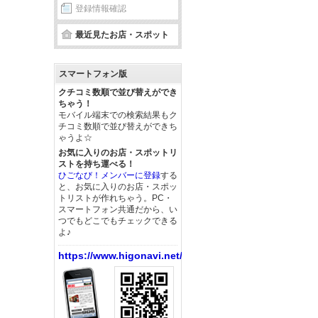
登録情報確認
最近見たお店・スポット
スマートフォン版
クチコミ数順で並び替えができ
ちゃう！
モバイル端末での検索結果もク
チコミ数順で並び替えができち
ゃうよ☆
お気に入りのお店・スポットリ
ストを持ち運べる！
ひごなび！メンバーに登録
する
と、お気に入りのお店・スポッ
トリストが作れちゃう。PC・
スマートフォン共通だから、い
つでもどこでもチェックできる
よ♪
https://www.higonavi.net/