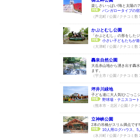
御立岬公園
楽しさいっぱい!海と太陽の
バンガロータイプの宿
（芦北町 / 公園 / クチコミ数
かぶとむし公園
「かぶとむし」の形をしたジ
小さい子どもたちが遊
（大津町 / 公園 / クチコミ数
轟泉自然公園
大岳糸山地から湧き出す轟水
ます。
（宇土市 / 公園 / クチコミ数
坪井川緑地
子ども達に大人気!ひごっこ
野球場・テニスコート
（熊本市・北区 / 公園 / クチ
立神峡公園
2本の吊橋がスリル満点です!
10人用ログハウス、5
（氷川町 / 公園 / クチコミ数