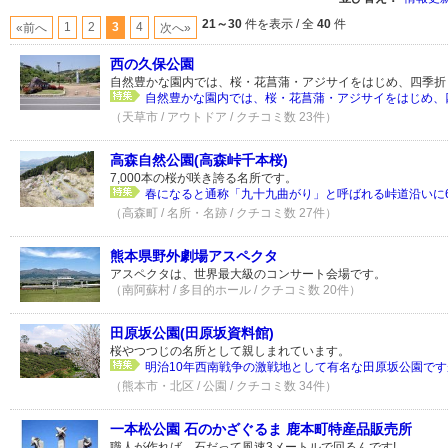
21～30
件を表示 / 全
40
件
1
2
3
4
«前へ
次へ»
西の久保公園
自然豊かな園内では、桜・花菖蒲・アジサイをはじめ、四季折
自然豊かな園内では、桜・花菖蒲・アジサイをはじめ、四
（天草市 / アウトドア / クチコミ数 23件）
高森自然公園(高森峠千本桜)
7,000本の桜が咲き誇る名所です。
春になると通称「九十九曲がり」と呼ばれる峠道沿いに6,0
（高森町 / 名所・名跡 / クチコミ数 27件）
熊本県野外劇場アスペクタ
アスペクタは、世界最大級のコンサート会場です。
（南阿蘇村 / 多目的ホール / クチコミ数 20件）
田原坂公園(田原坂資料館)
桜やつつじの名所として親しまれています。
明治10年西南戦争の激戦地として有名な田原坂公園ですが
（熊本市・北区 / 公園 / クチコミ数 34件）
一本松公園 石のかざぐるま 鹿本町特産品販売所
職人が作れば、石だって風速3メートルで回るんです!