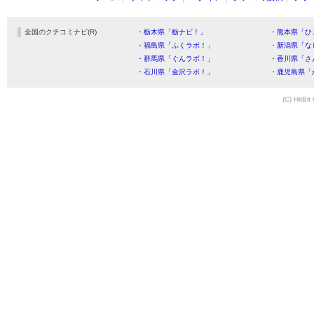
全国のクチコミナビ(R)
・栃木県「栃ナビ！」
・熊本県「ひ
・福島県「ふくラボ！」
・新潟県「な
・群馬県「ぐんラボ！」
・香川県「さ
・石川県「金沢ラボ！」
・鹿児島県「
(C) HitBit