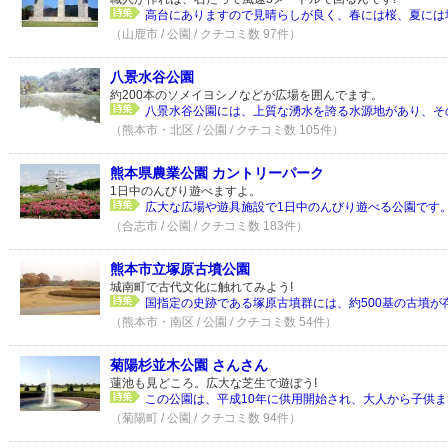
高台にありますので見晴らしが良く、春には桜、夏には地
（山鹿市 / 公園 / クチコミ数 97件）
八景水谷公園
約200本のソメイヨシノなどが広場を囲んでます。
八景水谷公園には、上質な湧水を誇る水源地があり、その
（熊本市・北区 / 公園 / クチコミ数 105件）
熊本県農業公園 カントリーパーク
1日中のんびり遊べますよ。
広大な広場や遊具施設で1日中のんびり遊べる公園です。夏
（合志市 / 公園 / クチコミ数 183件）
熊本市立塚原古墳公園
城南町で古代文化に触れてみよう!
国指定の史跡である塚原古墳群には、約500基の古墳が存
（熊本市・南区 / 公園 / クチコミ数 54件）
菊陽杉並木公園 さんさん
蓮池も見どころ。広大な芝生で遊ぼう!
この公園は、平成10年に供用開始され、大人から子供まで
（菊陽町 / 公園 / クチコミ数 94件）