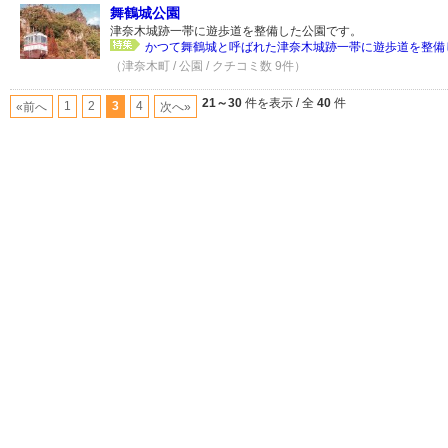
舞鶴城公園
津奈木城跡一帯に遊歩道を整備した公園です。
かつて舞鶴城と呼ばれた津奈木城跡一帯に遊歩道を整備し
（津奈木町 / 公園 / クチコミ数 9件）
21～30
件を表示 / 全
40
件
1
2
3
4
«前へ
次へ»