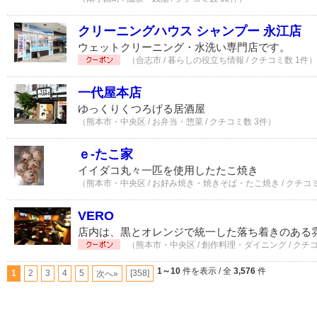
クリーニングハウス シャンプー 永江店
ウェットクリーニング・水洗い専門店です。
（合志市 / 暮らしの役立ち情報 / クチコミ数 1件）
一代屋本店
ゆっくりくつろげる居酒屋
（熊本市・中央区 / お弁当・惣菜 / クチコミ数 3件）
ｅ-たこ家
イイダコ丸々一匹を使用したたこ焼き
（熊本市・中央区 / お好み焼き・焼きそば・たこ焼き / クチコミ
VERO
店内は、黒とオレンジで統一した落ち着きのある
（熊本市・中央区 / 創作料理・ダイニング / クチ
1～10
件を表示 / 全
3,576
件
1
2
3
4
5
[358]
次へ»