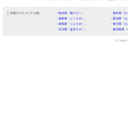
全国のクチコミナビ(R)
・栃木県「栃ナビ！」
・熊本県「ひ
・福島県「ふくラボ！」
・新潟県「な
・群馬県「ぐんラボ！」
・香川県「さ
・石川県「金沢ラボ！」
・鹿児島県「
(C) HitBit