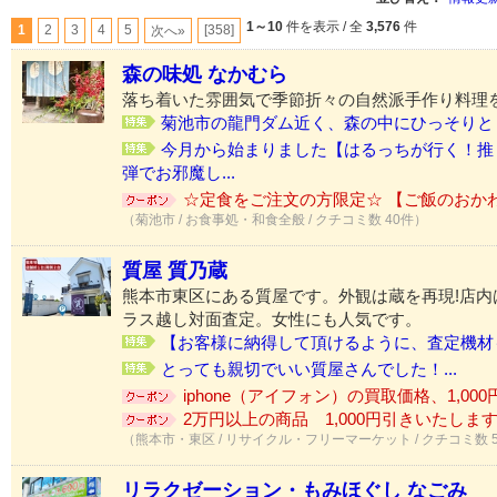
1～10
件を表示 / 全
3,576
件
1
2
3
4
5
[358]
次へ»
森の味処 なかむら
落ち着いた雰囲気で季節折々の自然派手作り料理
菊池市の龍門ダム近く、森の中にひっそりと「
今月から始まりました【はるっちが行く！推
弾でお邪魔し...
☆定食をご注文の方限定☆ 【ご飯のおか
（菊池市 / お食事処・和食全般 / クチコミ数 40件）
質屋 質乃蔵
熊本市東区にある質屋です。外観は蔵を再現!店内
ラス越し対面査定。女性にも人気です。
【お客様に納得して頂けるように、査定機材も
とっても親切でいい質屋さんでした！...
iphone（アイフォン）の買取価格、1,000円
2万円以上の商品 1,000円引きいたします♪
（熊本市・東区 / リサイクル・フリーマーケット / クチコミ数 
リラクゼーション・もみほぐし なごみ