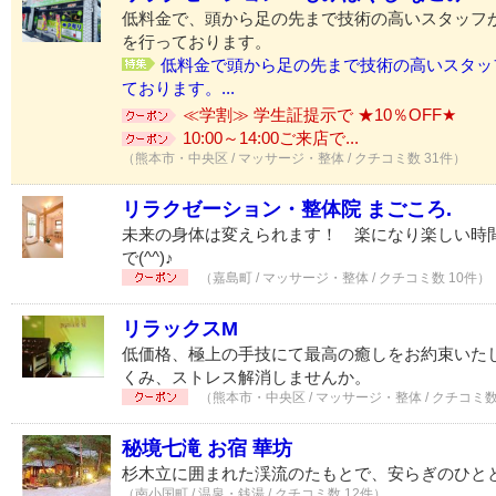
低料金で、頭から足の先まで技術の高いスタッフ
を行っております。
低料金で頭から足の先まで技術の高いスタッ
ております。...
≪学割≫ 学生証提示で ★10％OFF★
10:00～14:00ご来店で...
（熊本市・中央区 / マッサージ・整体 / クチコミ数 31件）
リラクゼーション・整体院 まごころ.
未来の身体は変えられます！ 楽になり楽しい時間
で(^^)♪
（嘉島町 / マッサージ・整体 / クチコミ数 10件）
リラックスM
低価格、極上の手技にて最高の癒しをお約束いた
くみ、ストレス解消しませんか。
（熊本市・中央区 / マッサージ・整体 / クチコミ数
秘境七滝 お宿 華坊
杉木立に囲まれた渓流のたもとで、安らぎのひと
（南小国町 / 温泉・銭湯 / クチコミ数 12件）