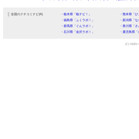
全国のクチコミナビ(R)
・栃木県「栃ナビ！」
・熊本県「ひ
・福島県「ふくラボ！」
・新潟県「な
・群馬県「ぐんラボ！」
・香川県「さ
・石川県「金沢ラボ！」
・鹿児島県「
(C) HitBit