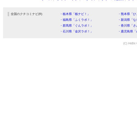
全国のクチコミナビ(R)
・栃木県「栃ナビ！」
・熊本県「ひ
・福島県「ふくラボ！」
・新潟県「な
・群馬県「ぐんラボ！」
・香川県「さ
・石川県「金沢ラボ！」
・鹿児島県「
(C) HitBit