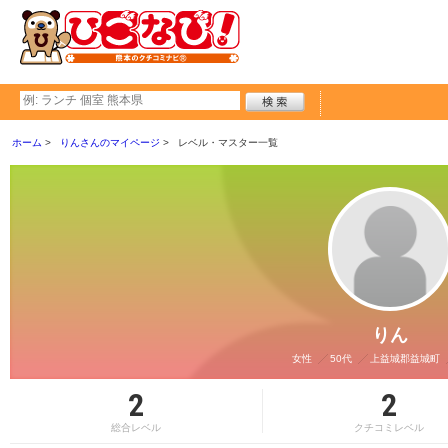
ホーム
りんさんのマイページ
レベル・マスター一覧
りん
女性
50代
上益城郡益城町
2
2
総合レベル
クチコミレベル