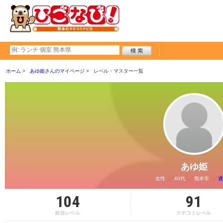
ホーム
あゆ姫さんのマイページ
レベル・マスター一覧
あゆ姫
女性
40代
熊本市
通
104
91
総合レベル
クチコミレベル