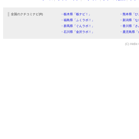
全国のクチコミナビ(R)
・栃木県「栃ナビ！」
・熊本県「ひ
・福島県「ふくラボ！」
・新潟県「な
・群馬県「ぐんラボ！」
・香川県「さ
・石川県「金沢ラボ！」
・鹿児島県「
(C) HitBit