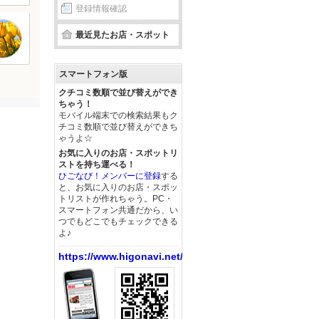
登録情報確認
最近見たお店・スポット
スマートフォン版
クチコミ数順で並び替えができ
ちゃう！
モバイル端末での検索結果もク
チコミ数順で並び替えができち
ゃうよ☆
お気に入りのお店・スポットリ
ストを持ち運べる！
ひごなび！メンバーに登録
する
と、お気に入りのお店・スポッ
トリストが作れちゃう。PC・
スマートフォン共通だから、い
つでもどこでもチェックできる
よ♪
https://www.higonavi.net/