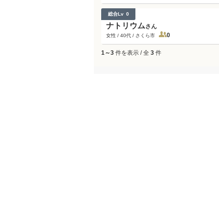
総合Lv
0
ナトリウム
さん
0
女性 / 40代 / さくら市
1～3
件を表示 / 全
3
件