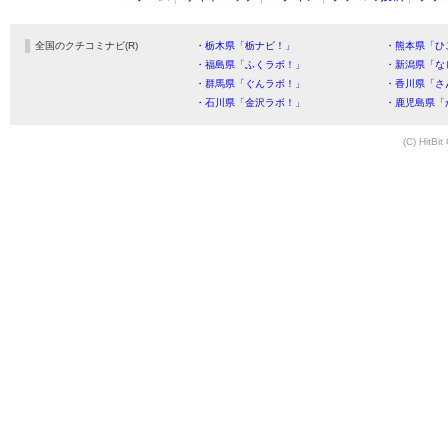
全国のクチコミナビ(R)
・栃木県「栃ナビ！」
・熊本県「ひ
・福島県「ふくラボ！」
・新潟県「な
・群馬県「ぐんラボ！」
・香川県「さ
・石川県「金沢ラボ！」
・鹿児島県「
(C) HitBit