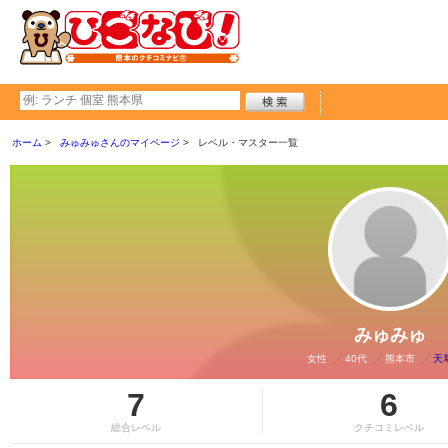
ホーム
みゅみゅさんのマイページ
レベル・マスター一覧
みゅみゅ
女性
40代
熊本市
天
7
6
総合レベル
クチコミレベル