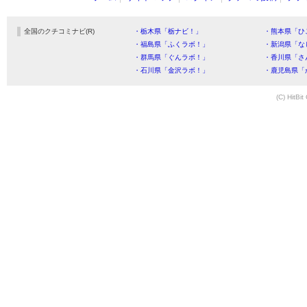
全国のクチコミナビ(R)
・栃木県「栃ナビ！」
・熊本県「ひ
・福島県「ふくラボ！」
・新潟県「な
・群馬県「ぐんラボ！」
・香川県「さ
・石川県「金沢ラボ！」
・鹿児島県「
(C) HitBit