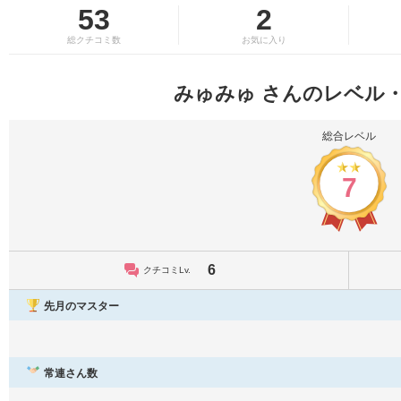
53
2
総クチコミ数
お気に入り
みゅみゅ さんのレベル
総合レベル
7
6
クチコミLv.
先月のマスター
常連さん数