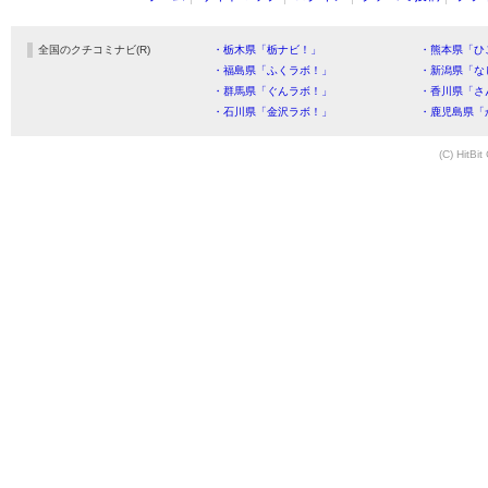
全国のクチコミナビ(R)
・栃木県「栃ナビ！」
・熊本県「ひ
・福島県「ふくラボ！」
・新潟県「な
・群馬県「ぐんラボ！」
・香川県「さ
・石川県「金沢ラボ！」
・鹿児島県「
(C) HitBit