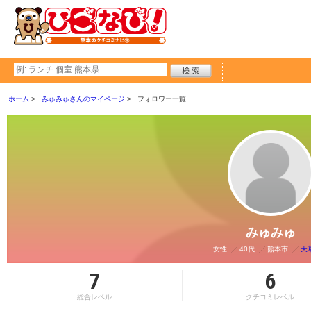
ホーム
みゅみゅさんのマイページ
フォロワー一覧
みゅみゅ
女性
40代
熊本市
天
7
6
総合レベル
クチコミレベル