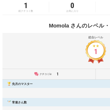
1
0
総クチコミ数
お気に入り
Momola さんのレベル
総合レベル
1
1
クチコミLv.
先月のマスター
常連さん数