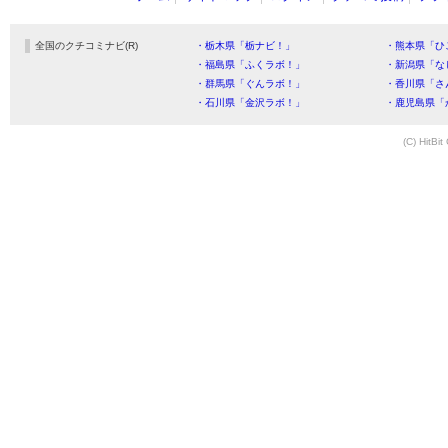
全国のクチコミナビ(R)
・栃木県「栃ナビ！」
・熊本県「ひ
・福島県「ふくラボ！」
・新潟県「な
・群馬県「ぐんラボ！」
・香川県「さ
・石川県「金沢ラボ！」
・鹿児島県「
(C) HitBit