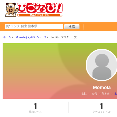
ホーム
Momolaさんのマイページ
レベル・マスター一覧
Momola
女性
40代
熊本市
太
1
1
総合レベル
クチコミレベル