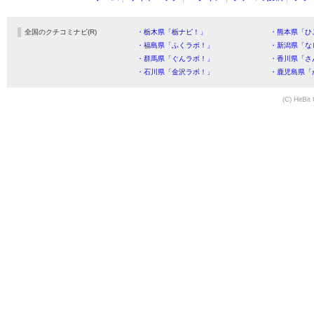
全国のクチコミナビ(R)
・栃木県「栃ナビ！」
・熊本県「ひ
・福島県「ふくラボ！」
・新潟県「な
・群馬県「ぐんラボ！」
・香川県「さ
・石川県「金沢ラボ！」
・鹿児島県「
(C) HitBit