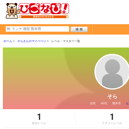
ホーム
そらさんのマイページ
レベル・マスター一覧
そら
女性
40代
熊本市
ヒ
1
1
総合レベル
クチコミレベル