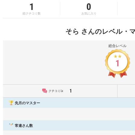
1
0
総クチコミ数
お気に入り
そら さんのレベル・
総合レベル
1
1
クチコミLv.
先月のマスター
常連さん数