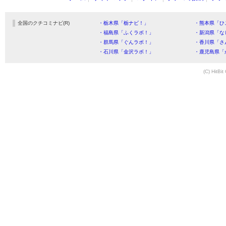
全国のクチコミナビ(R)
・栃木県「栃ナビ！」
・熊本県「ひ
・福島県「ふくラボ！」
・新潟県「な
・群馬県「ぐんラボ！」
・香川県「さ
・石川県「金沢ラボ！」
・鹿児島県「
(C) HitBit