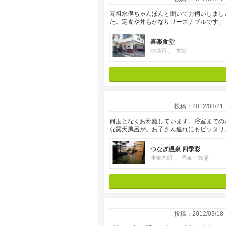
元祖水俣ちゃんぽんと聞いてお伺いしまし
た。定食や丼もかなりリーズナブルです。
喜楽食堂
水俣市
食堂
投稿：2012/03/21
何度となくお邪魔しています。浴室までの
な露天風呂が。お子さん連れにもピッタリ
つなぎ温泉 四季彩
津奈木町
温泉・銭湯
投稿：2012/03/18