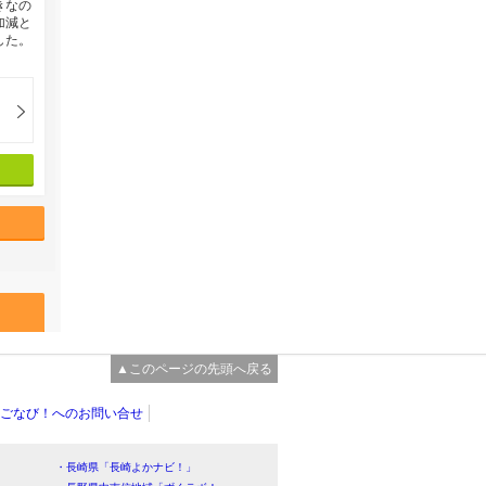
きなの
加減と
した。
▲このページの先頭へ戻る
ごなび！へのお問い合せ
・長崎県「長崎よかナビ！」