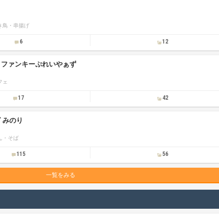
き鳥・串揚げ
6
12
&Bar ファンキーぷれいやぁず
フェ
17
42
 みのり
ん・そば
115
56
一覧をみる