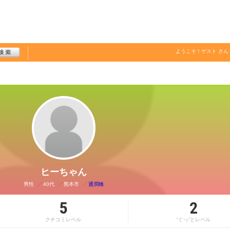
ようこそ！
ゲスト
さん
ヒーちゃん
男性
40代
熊本市
通潤橋
5
2
クチコミレベル
“ぐっ”とレベル