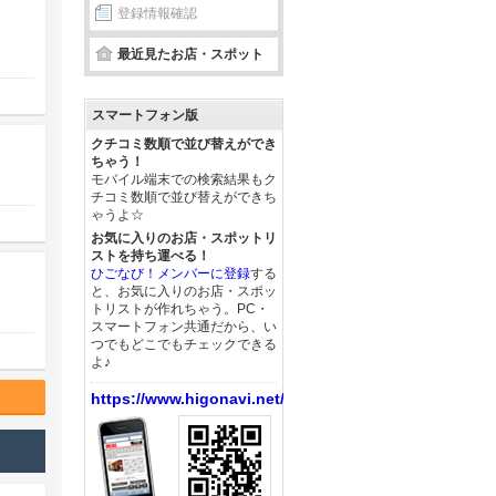
登録情報確認
最近見たお店・スポット
スマートフォン版
クチコミ数順で並び替えができ
ちゃう！
モバイル端末での検索結果もク
チコミ数順で並び替えができち
ゃうよ☆
お気に入りのお店・スポットリ
ストを持ち運べる！
ひごなび！メンバーに登録
する
と、お気に入りのお店・スポッ
トリストが作れちゃう。PC・
スマートフォン共通だから、い
つでもどこでもチェックできる
よ♪
https://www.higonavi.net/