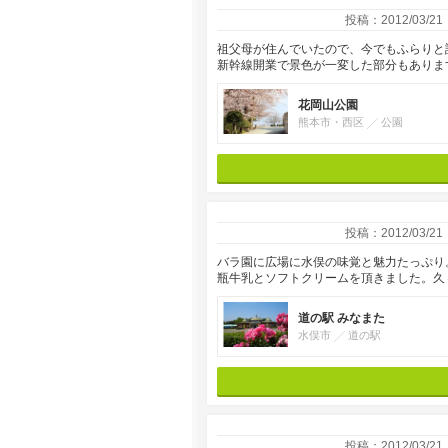
投稿：2012/03/21
祖父母が住んでいたので、今でもふらりと
新幹線開業で景色が一変した部分もありま
花岡山公園
熊本市・西区
公園
投稿：2012/03/21
バラ園に広場に水俣の味覚と魅力たっぷり
瓶牛乳とソフトクリームを頂きました。久
道の駅 みなまた
水俣市
道の駅
投稿：2012/03/21