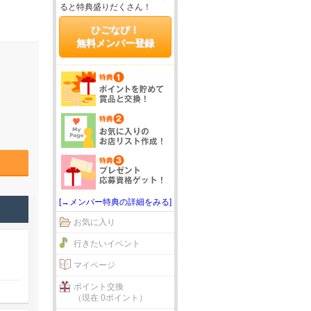
ると特典盛りだくさん！
ひごなび！
無料メンバー登録
[→メンバー特典の詳細をみる]
お気に入り
行きたいイベント
マイページ
ポイント交換
（現在 0ポイント）