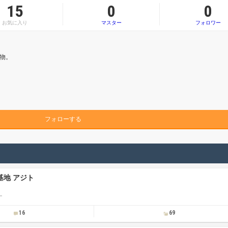
15
0
0
お気に入り
マスター
フォロワー
物。
フォローする
密基地 アジト
ー
16
69