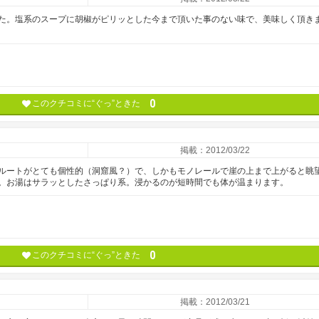
た。塩系のスープに胡椒がピリッとした今まで頂いた事のない味で、美味しく頂き
0
このクチコミに“ぐっ”ときた
掲載：2012/03/22
ルートがとても個性的（洞窟風？）で、しかもモノレールで崖の上まで上がると眺
。お湯はサラッとしたさっぱり系。浸かるのが短時間でも体が温まります。
0
このクチコミに“ぐっ”ときた
掲載：2012/03/21