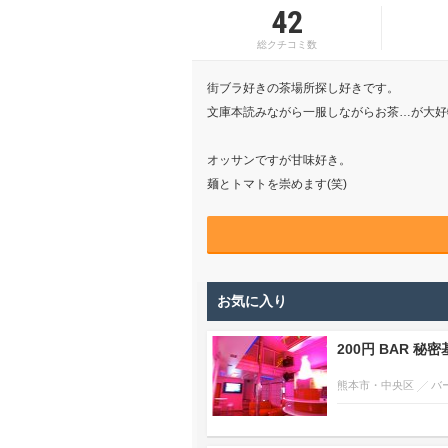
42
総クチコミ数
街ブラ好きの茶場所探し好きです。
文庫本読みながら一服しながらお茶…が大好
オッサンですが甘味好き。
麺とトマトを崇めます(笑)
お気に入り
200円 BAR 秘
熊本市・中央区
バ