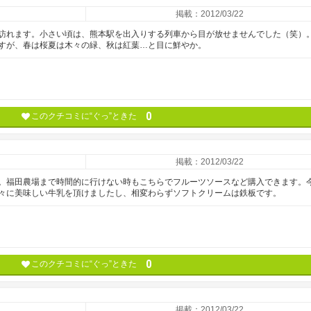
掲載：2012/03/22
訪れます。小さい頃は、熊本駅を出入りする列車から目が放せませんでした（笑）
すが、春は桜夏は木々の緑、秋は紅葉…と目に鮮やか。
0
このクチコミに“ぐっ”ときた
掲載：2012/03/22
。福田農場まで時間的に行けない時もこちらでフルーツソースなど購入できます。
々に美味しい牛乳を頂けましたし、相変わらずソフトクリームは鉄板です。
0
このクチコミに“ぐっ”ときた
掲載：2012/03/22