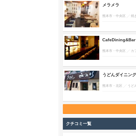
メラメラ
熊本市・中央区
焼
CafeDining
熊本市・中央区
カ
うどんダイニング
熊本市・北区
うど
クチコミ一覧