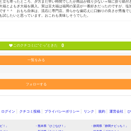
と立ち寄ったところ、夕方まだ早い時間でしたが商品が残り少ない＝味に折り紙付
大福とよもぎ大福を購入。実は豆大福は福岡の某店が一番好きだったのですが、塩
です＾＾ おもち自体は、流石に専門店。滑らかな歯応えに口触りの良さが秀逸で
も試したいと思っています。おこわも美味しそうでした。
0
このクチコミに“ぐっ”ときた
一覧をみる
フォローする
ログイン
クチコミ投稿
プライバシーポリシー
リンク
規約
運営会社
ひ
ビ！」
・熊本県「ひごなび！」
・静岡県「静岡ナビっち！」