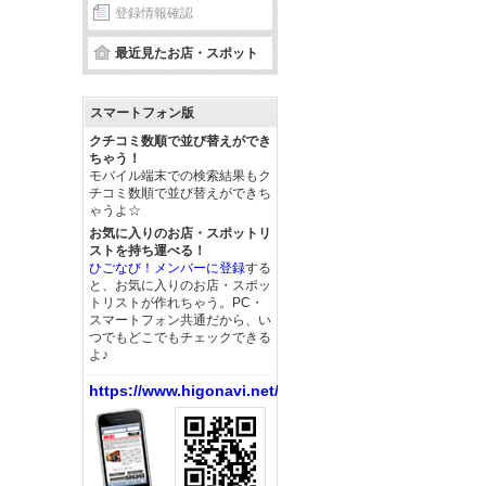
登録情報確認
最近見たお店・スポット
スマートフォン版
クチコミ数順で並び替えができ
ちゃう！
モバイル端末での検索結果もク
チコミ数順で並び替えができち
ゃうよ☆
お気に入りのお店・スポットリ
ストを持ち運べる！
ひごなび！メンバーに登録
する
と、お気に入りのお店・スポッ
トリストが作れちゃう。PC・
スマートフォン共通だから、い
つでもどこでもチェックできる
よ♪
https://www.higonavi.net/