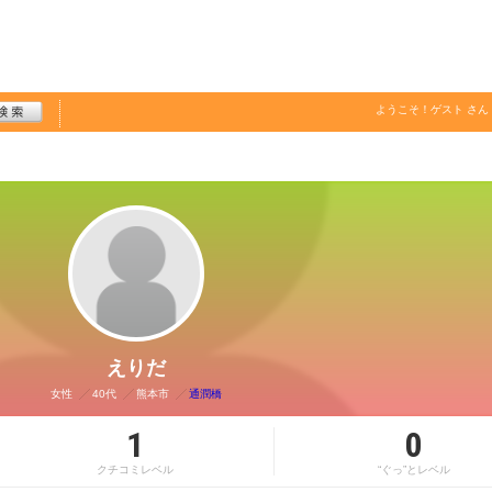
ようこそ！
ゲスト
さん
えりだ
女性
40代
熊本市
通潤橋
1
0
クチコミレベル
“ぐっ”とレベル