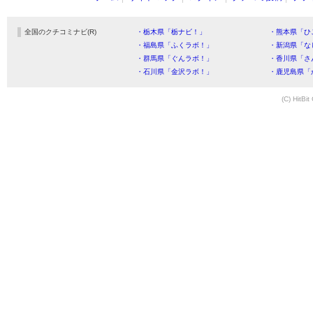
全国のクチコミナビ(R)
・栃木県「栃ナビ！」
・熊本県「ひ
・福島県「ふくラボ！」
・新潟県「な
・群馬県「ぐんラボ！」
・香川県「さ
・石川県「金沢ラボ！」
・鹿児島県「
(C) HitBit