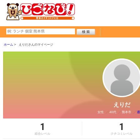
ホーム
えりださんのマイページ
えりだ
女性
40代
熊本市
通
1
1
総合レベル
クチコミレベル