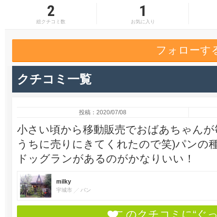
2
1
総クチコミ数
お気に入り
フォローす
クチコミ一覧
投稿：2020/07/08
小さい頃から移動販売でおばあちゃんが
うちに売りにきてくれたので笑)パンの
ドッグランがあるのがかなりいい！
milky
宇城市
パン
このクチコミに“ぐ