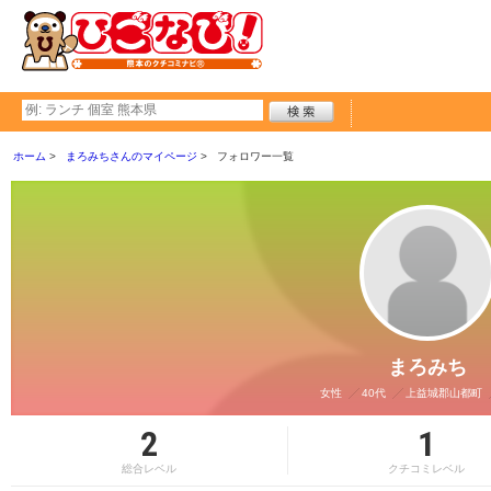
ホーム
まろみちさんのマイページ
フォロワー一覧
まろみち
女性
40代
上益城郡山都町
2
1
総合レベル
クチコミレベル