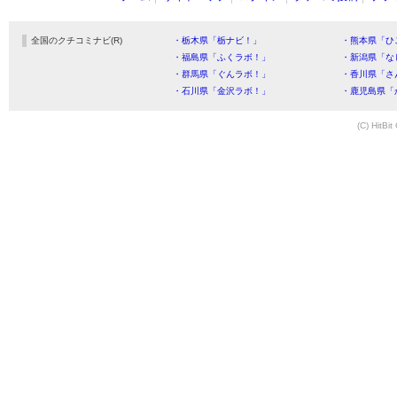
全国のクチコミナビ(R)
・栃木県「栃ナビ！」
・熊本県「ひ
・福島県「ふくラボ！」
・新潟県「な
・群馬県「ぐんラボ！」
・香川県「さ
・石川県「金沢ラボ！」
・鹿児島県「
(C) HitBit