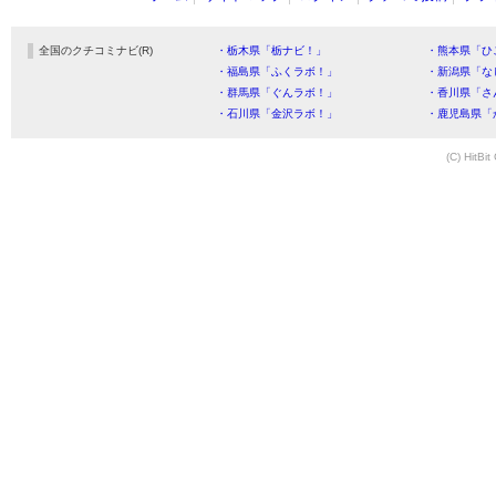
全国のクチコミナビ(R)
・栃木県「栃ナビ！」
・熊本県「ひ
・福島県「ふくラボ！」
・新潟県「な
・群馬県「ぐんラボ！」
・香川県「さ
・石川県「金沢ラボ！」
・鹿児島県「
(C) HitBit