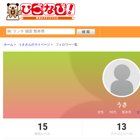
ホーム
うささんのマイページ
フォロワー一覧
うさ
女性
50代
熊本市
ヒ
15
13
総合レベル
クチコミレベル