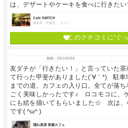
は、デザートやケーキを食べに行きた
Cafe SWITCH
熊本市・中央区
カフェ
このクチコミに“ぐ
投稿：2011/10/19
友ダチが「行きたい！」と言っていた茶
て行った甲斐がありました(´∀｀*) 駐
までの道、カフェの入り口。全てが落ち
ごく美味しかったです♪ ロコモコに、
にも絵を描いてもらいました☆ 次は、
です( ^ω^ )
隠れ茶房 茶蔵カフェ