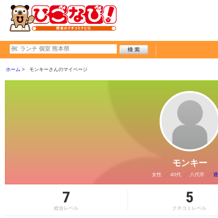
ホーム
モンキーさんのマイページ
モンキー
女性
40代
八代市
通
7
5
総合レベル
クチコミレベル