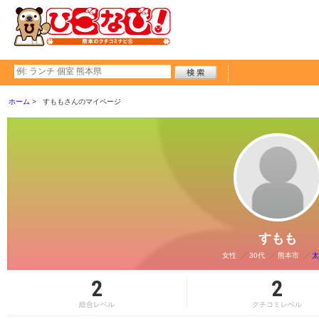
ホーム
すももさんのマイページ
すもも
女性
30代
熊本市
太
2
2
総合レベル
クチコミレベル