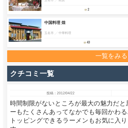
玉名市
雑貨
2
中国料理 煌
玉名市
中華料理
43
一覧をみる
クチコミ一覧
投稿：2012/04/22
時間制限がないところが最大の魅力だと
ーもたくさんあってなかでも毎回かわる
トッピングできるラーメンもお気に入り