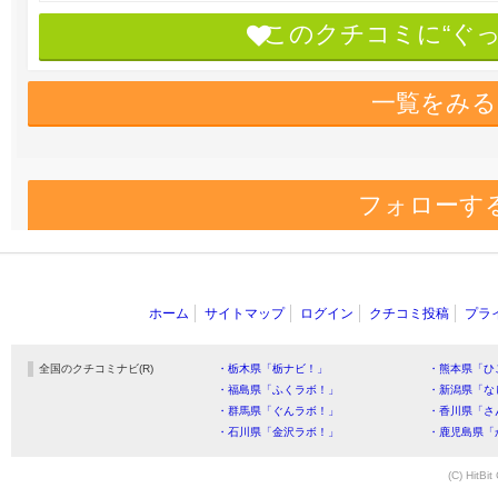
このクチコミに“ぐ
一覧をみる
フォローす
ホーム
サイトマップ
ログイン
クチコミ投稿
プラ
全国のクチコミナビ(R)
・栃木県「栃ナビ！」
・熊本県「ひ
・福島県「ふくラボ！」
・新潟県「な
・群馬県「ぐんラボ！」
・香川県「さ
・石川県「金沢ラボ！」
・鹿児島県「
(C) HitBit